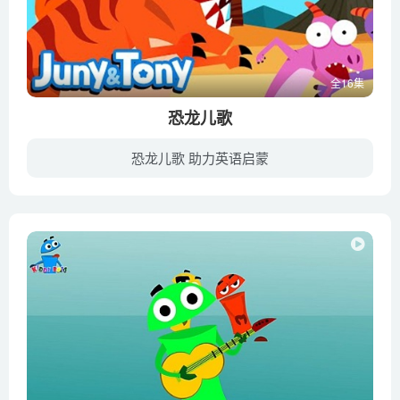
全16集
恐龙儿歌
恐龙儿歌 助力英语启蒙
来自《KizCastle》的Dinosaur Songs（恐龙儿歌），KizCastle是油管上的一个英语儿歌频道，KizCastle拥有最专业的音乐制作团队，专注制作儿童歌曲十余年，将熟知的经典儿歌用更为新潮活泼的曲调...