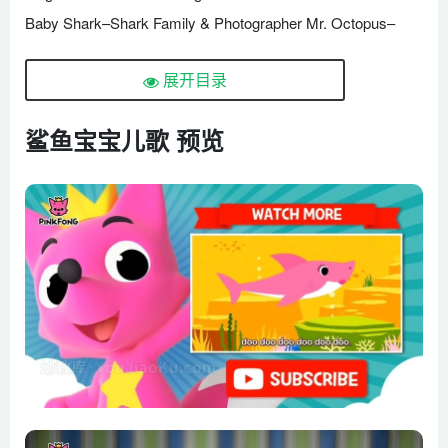
Baby Shark–Shark Family & Photographer Mr. Octopus–
Animal Songs–PINKFONG Songs
展开目录
Baby Shark–Sing and Dance!–Animal Songs–PINKFONG
Songs
鲨鱼宝宝儿歌 预览
Baby Shark Dance–Sing and Dance!–Animal Songs–
PINKFONG Songs
Baby Shark Dance With Kids Wearing Shark Costumes!–
Animal Songs–PINKFONG Songs
Baby Shark Dance With Mr. Clown–PINKFONG and Friends
–PINKFONG Songs
Baby Shark Play–PINKFONG & Mr. Clown–Animal Songs–
PINKFONG Songs
Baby Shark Wearing a Dinosaur Costume!–Animal Songs–
PINKFONG Songs
Baby Shark-Rex–Animal Songs–Dinosaur Songs–