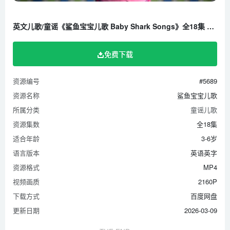
PINKFONG Songs
英文儿歌/童谣《鲨鱼宝宝儿歌 Baby Shark Songs》全18集 英语英字 1080P/MP4/851.9M 百度云网盘下载
Run Away, Baby Shark !–Animal Songs–PINKFONG Songs
免费下载
资源编号
#5689
资源名称
鲨鱼宝宝儿歌
所属分类
童谣儿歌
资源集数
全18集
适合年龄
3-6岁
语言版本
英语英字
资源格式
MP4
视频画质
2160P
下载方式
百度网盘
更新日期
2026-03-09