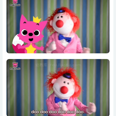
PINKFONG Songs
Baby Shock!–EDM Version of Baby Shark–April Fools
Animal Song–PINKFONG Songs
FASTER Version of Baby Shark–Faster and Faster!–Animal
Songs–PINKFONG Songs
Halloween Sharks–Halloween Version of Baby Shark–
Halloween Songs–PINKFONG Songs
How to Make an Origami Baby Shark Puppet–Animal Song
With Origami–PINKFONG Songs
I m a Real Baby Shark !–Animal Songs–PINKFONG Songs
I m an Origami Baby Shark Puppet!–Animal Songs–
PINKFONG Songs
Run Away, Baby Shark !–1.5x FASTER–Animal Songs–
PINKFONG Songs
Run Away, Baby Shark !–2x FASTER–Animal Songs–