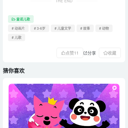
THE END
童谣儿歌
# 动画片
# 3-6岁
# 儿童文学
# 故事
# 动物
# 儿歌
点赞
11
分享
收藏
猜你喜欢