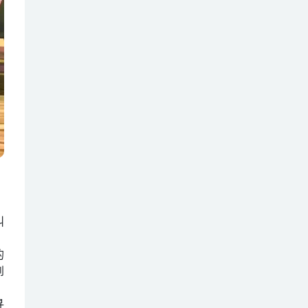
叫
的
到
寻