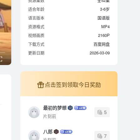
资源集数
全52集
适合年龄
3-6岁
适合年龄
3-6岁
语言版本
国语版
语言版本
国语版
资源格式
MP4
资源格式
MP4
视频画质
2160P
视频画质
2160P
下载方式
百度网盘
下载方式
百度网盘
更新日期
2026-03-09
更新日期
2026-03-09
点击签到领取今日奖励
最初的梦想
5
片刻前
八郎
7
片刻前