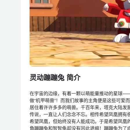
灵动蹦蹦兔 简介
在宇宙的边缘，有着一颗以萌能量推动的星球—
做“机甲萌兽”！而我们故事的主角便是这些可爱而
居住着许许多多的萌兽。千百年来，塔克大陆发
传说，一直让人们念念不忘。相传希望凤凰拥有
希望凤凰，但始终没有人能成功。于是希望凤凰
角蹦蹦兔和智智龟却没有因此退缩！蹦蹦兔为了