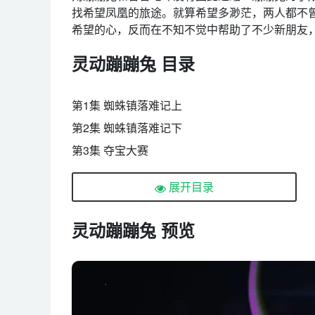
找希望凤凰的旅途。就算希望多渺茫，两人都不
希望的心，反而在不知不觉中帮助了不少新朋友，
灵动蹦蹦兔 目录
第1集 蜘蛛镇落难记上
第2集 蜘蛛镇落难记下
第3集 夺宝大赛
第4集 失踪的萝卜弟
展开目录
第5集 凤凰雷达
第6集 魔鬼鱼危机
灵动蹦蹦兔 预览
第7集 怪怪镇上
第8集 怪怪镇下
第9集 西华都会的秘密上
第10集 西华都会的秘密下