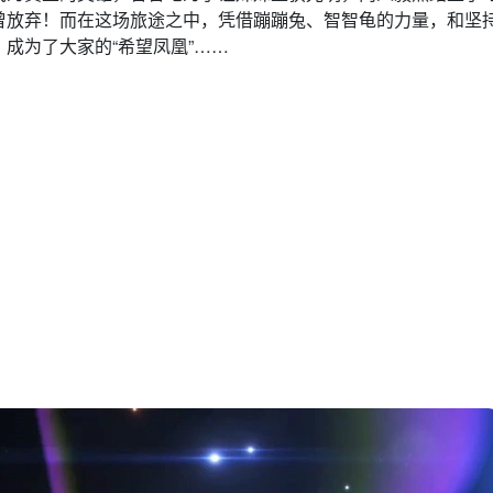
曾放弃！而在这场旅途之中，凭借蹦蹦兔、智智龟的力量，和坚
成为了大家的“希望凤凰”……