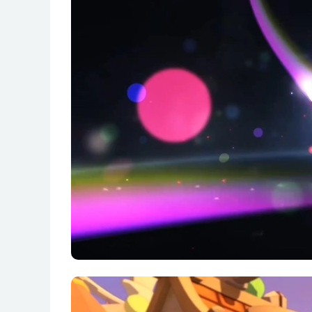
第11集 一日英雄
第12集 遭殃的富贵豹
第13集 小猪哼哼
第14集 勇气大特训
第15集 饥饿游戏
第16集 选秀大赛
第17集 猪市长的计谋
第18集 拯救猪市长
第19集 潮汐岛上
第20集 潮汐岛下
第21集 亲爱的哥哥
第22集 可恶的小偷
第23集 真正的犯人
第24集 神秘大侠