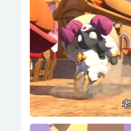
第25集 鹰族密境
第26集 迷香果惹的祸
第27集 闯祸精鹰花花
第28集 兄弟恩怨
第29集 永远的老大
第30集 腌萝卜干的秘密
第31集 意外的超萌变
第32集 神神叨叨萝莉婆婆
第33集 厨艺大比拼
第34集 冰封之门
第35集 勇闯北军堡
第36集 激战滑道
第37集 人多力量大
第38集 坏蛋集团的决裂