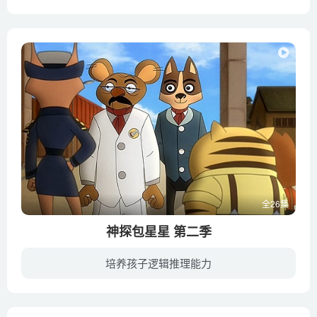
神探布杰讲述一个业余犯罪集团总是去偷窃,他们的头子是只大蚊子,他的手下比较笨,还有就是他们运气并不好.负责这起案子的是只飞虫,副手是只笨头笨脑的细毛虫,每次去街上查案时总要撞车,撞车后就...
全26集
神探包星星 第二季
培养孩子逻辑推理能力
在奇妙的动物世界里，有一位大侦探名叫包星星。他和自己的好朋友兼得力助手侯小小联手侦破多起案件，维护了动物世界的和平宁静。一天，侯小小得知自己成了一笔巨额财富的继承人，包星星就陪同侯...