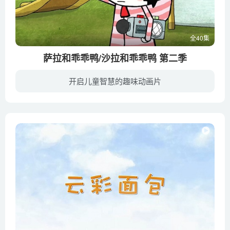
全40集
萨拉和乖乖鸭/沙拉和乖乖鸭 第二季
开启儿童智慧的趣味动画片
莎拉今年7岁，有一双大大的眼睛，带着一顶绿色的帽子，和她喜欢嘎嘎叫会飞的最好朋友乖乖鸭住在一个小村庄的小房子里。房子前门是红色的，旁边有一条弯弯曲曲的花园小路。他们一起开启简单却又...