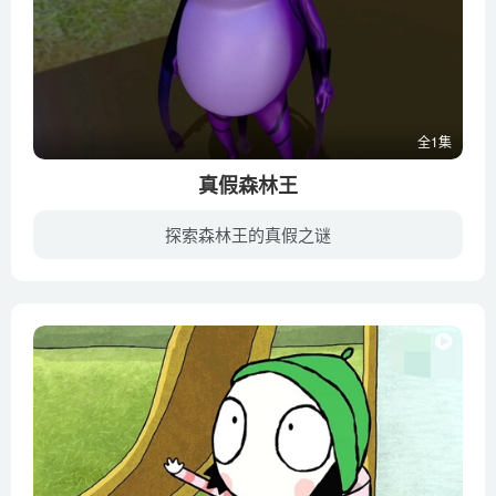
全1集
真假森林王
探索森林王的真假之谜
真假森林王讲述的是狐狸福斯受到家族成员的嘲笑，儿子小福希望做一个真正的英雄，误入了沼泽区。被象龟拖拖抓走。福斯为了救小福，努力成为森林之王，可是在这途中，却发现象龟拖拖的阴谋。象龟...