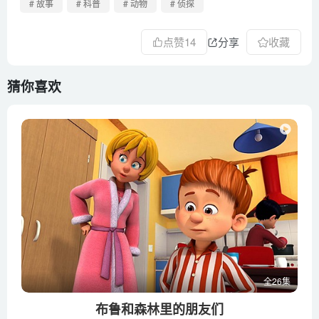
# 故事
# 科普
# 动物
# 侦探
点赞
14
分享
收藏
猜你喜欢
全26集
布鲁和森林里的朋友们