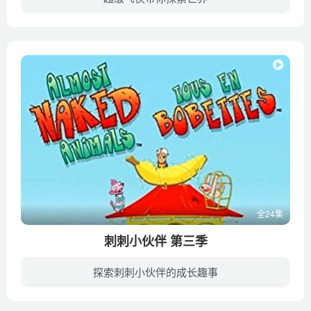
乐迪将与伙伴们继续执行派送定制包裹的任务，前往世界上更多的地方，完成更多挑战，带来更多有趣的故事。通过这部动画片，孩子们能够从中感受到快乐，同时增进对世界各地文化的了解与认识，并学...
全24集
刺刺小伙伴 第三季
探索刺刺小伙伴的成长趣事
该剧基于诺亚·Z·琼斯（《鱼钩》和《腌黄瓜和花生》的创作者）的搞怪设计，创作了清一色只穿内衣的动物。场景设在名叫香蕉小屋的酒店。这里是革命无罪，破坏有理，趣味横生的地方！我们的表演...