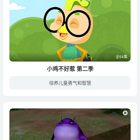
全54集
小鸡不好惹 第二季
培养儿童勇气和智慧
鸡丁、鸡小龙和胸大鸡是生活在“快乐农庄”里的三只小鸡，在农庄附近的垃圾场里还生活着两只凶狠狡猾、志在抓鸡的黄鼠狼——瘦高高和胖乎乎，他们想尽办法要吃到三只小鸡，可是身手不凡的小鸡们...