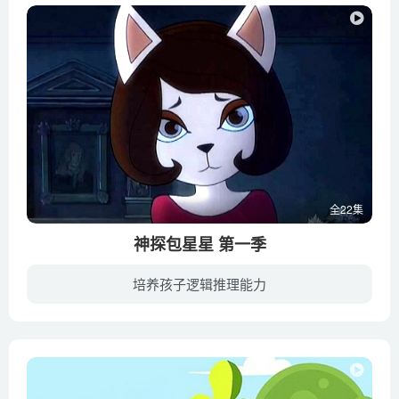
全22集
神探包星星 第一季
培养孩子逻辑推理能力
星猫是星城里非常知名的侦探，他开了“星达丘”私家侦探事务所，协助星城的警察厅破获了许多疑难案件，警长们一碰到疑惑不解的案件便会想到星猫侦探，星猫虽然屡犯险境，但总会不负众望，出色地...