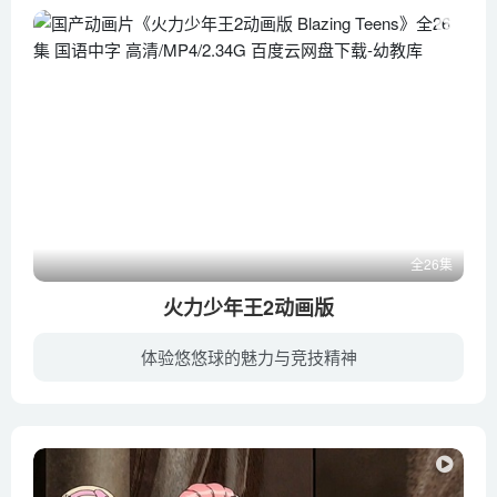
全26集
火力少年王2动画版
体验悠悠球的魅力与竞技精神
在赢得比赛之后,中国突然出现了4个戴面具的悠悠球高手，分别都擅长：1A，2A，3A，4A，5A。这些人强到就连姚杰也未必是他们的对手。就在此时姚杰也收到了邀请烈火队参加世界全能悠悠球大赛的信，...