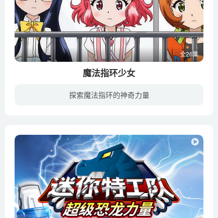
全26集
魔法指环少女
探索魔法指环的神奇力量
在魔法世界盛花王国，卡纳维斯女王不断渴求着绝望能量，利用亲生儿子不断从人类世界传递 绝望；而真正的继承人切尔斯王子则被赶出王国，在此期间偶遇了亚莉、秀荷和阿敏三个善良而 热心的女孩子...