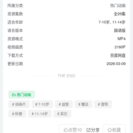
所属分类
热门动画
资源集数
全26集
适合年龄
7-10岁, 11-14岁
语言版本
国语版
资源格式
MP4
视频画质
2160P
下载方式
百度网盘
更新日期
2026-03-09
THE END
热门动画
# 动画片
# 7-10岁
# 益智
# 魔法
# 冒险
# 科普
# 11-14岁
# 其它
点赞
10
分享
收藏