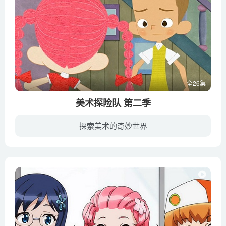
全26集
美术探险队 第二季
探索美术的奇妙世界
从魔法世界逃出来的坏蛋格雷，踏上了嚣张的艺术品破坏之路。为了逮捕他，小魔法师金妮和她的助手小猫托托从魔法世界来到人类世界。但是，在追捕的过程中，不懂艺术品的金妮有些毫无头绪，好在她...