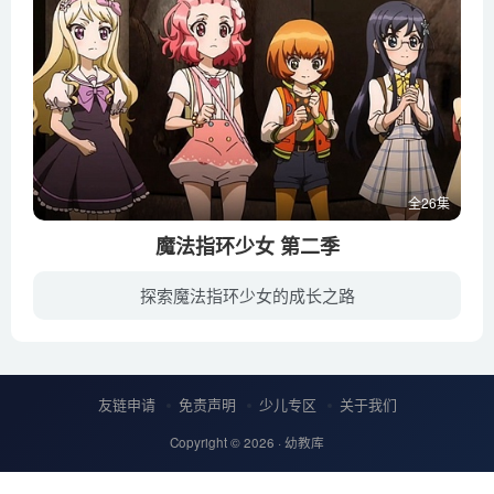
全26集
魔法指环少女 第二季
探索魔法指环少女的成长之路
在魔法世界盛花王国，卡纳维斯女王不断渴求着绝望能量，利用亲生儿子不断从人类世界传递 绝望；而真正的继承人切尔斯王子则被赶出王国，在此期间偶遇了亚莉、秀荷和阿敏三个善良而 热心的女孩子...
友链申请
免责声明
少儿专区
关于我们
Copyright © 2026 ·
幼教库