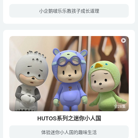
小企鹅啵乐乐教孩子成长道理
在一座被冰雪覆盖又与世隔绝的森林，里面住着一群可爱的小动物。这里不但没有刺骨的寒 剧照风，却还有着最最温暖的阳光呢！故事的主角，是一只充满好奇心又淘气的小企鹅PORORO(뽀로로)，以及他...
全28集
HUTOS系列之迷你小人国
体验迷你小人国的趣味生活