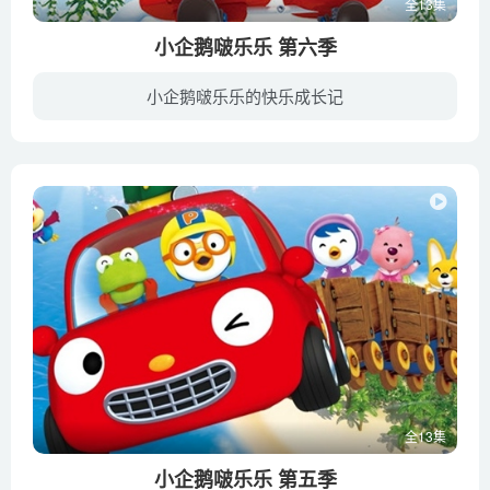
全13集
小企鹅啵乐乐 第六季
小企鹅啵乐乐的快乐成长记
在一座被冰雪覆盖又与世隔绝的森林，里面住着一群可爱的小动物。这里不但没有刺骨的寒 剧照风，却还有着最最温暖的阳光呢！故事的主角，是一只充满好奇心又淘气的小企鹅PORORO(뽀로로)，以及他...
全13集
小企鹅啵乐乐 第五季