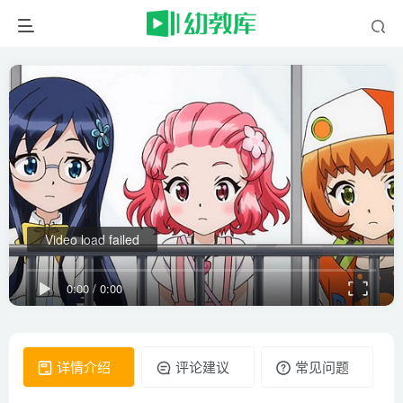
Video load failed
0:00
/
0:00
详情介绍
评论建议
常见问题