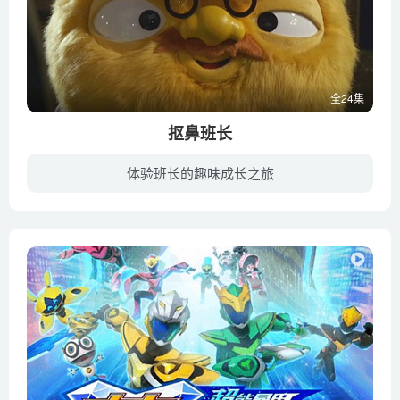
全24集
抠鼻班长
体验班长的趣味成长之旅
在童话国负责治安的童话搜查队每天忙碌于侦破各种案件。而每个案件又与我们所熟知的童话内容截然不同，抠鼻班长和对眼蛙警探、占风警探该怎样侦破呢？