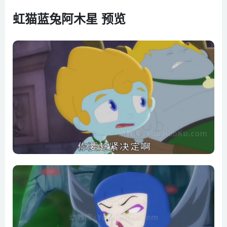
第6集阿木痛苦
虹猫蓝兔阿木星 预览
第7集疑惑重重
第8集真情之泪
第9集出现误会
第10集误会更深
第11集雨之神兽
第12集雨兽受挫
第13集雨兽内丹
第14集母子之情
第15集深渊睡莲
第16集情感理智
第17集蓝兔真情
第18集挑拨离间
第19集真相大白
第20集雷兽失丹