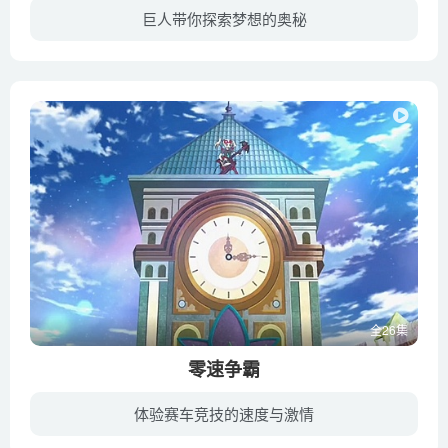
巨人带你探索梦想的奥秘
孤儿院里一个名叫苏菲（鲁比·巴恩希尔 Ruby Barnhill 饰）的小女孩一天夜里睡不着觉，她在“巫师出没的时刻”看到一个和楼房一样高大的巨人（马克·里朗斯 Mark Rylance 饰）沿街走过来。巨人...
全26集
零速争霸
体验赛车竞技的速度与激情
《零速争霸》是奥飞娱乐历时七年重金打造的全新四驱车动画作品，讲述了王洛奇与罗佩罗是一对默契十足的赛车搭档，为了赢得零速四驱争霸赛，实现梦想，他们驾驶着八个轮子的特殊四驱车，一路穿越...