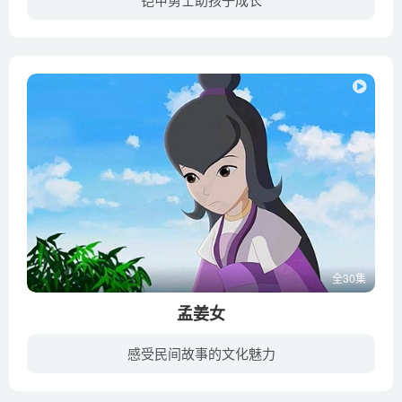
在与蓝桃的大战后，马兽与鹰兽丧失了猎铠启动功能。而金三继续发展最强大脑，计算出超磁原力球坐标。超磁原力球在各地转移吸收信号数据、打包成为信号砖后得以建成摩星天塔，以迎接黑暗原力来到...
全30集
孟姜女
感受民间故事的文化魅力
故事主要讲叙了秦朝时期，出生于湖南常德津市嘉山的美丽善良的女子–孟姜女,日夜思念被抓出充当修筑长城苦役的新婚丈夫,千里送寒衣，奔赴长城寻丈夫的感人事迹。孟姜女的传说，一直以口头传承的...