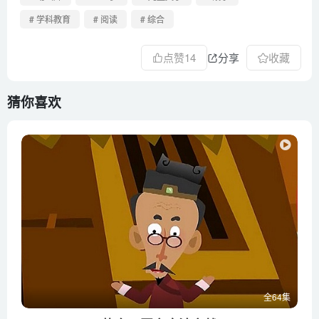
# 学科教育
# 阅读
# 综合
点赞
14
分享
收藏
猜你喜欢
全64集