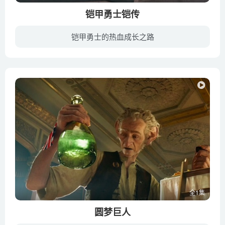
铠甲勇士铠传
铠甲勇士的热血成长之路
宇宙黑暗势力首领暗影大帝妄想夺取地球，派旗下55位含有外星基因的陨石作为先锋军来到地球，还与地球的生物结合异变成突变怪物——异能兽。正义力量代表为了协助人类抵抗黑暗势力的入侵，向地球...
全1集
圆梦巨人