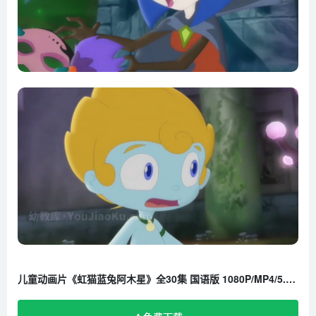
第21集虹猫中邪
第22集风雷拐
第23集蓝兔被抓
第24集同陷危机
第25集久旱甘露
第26集绝杀计划
第27集一意孤行
第28集电兽之危
第29集迟来的顿悟
第30集阿木星
儿童动画片《虹猫蓝兔阿木星》全30集 国语版 1080P/MP4/5.02G 百度云网盘下载