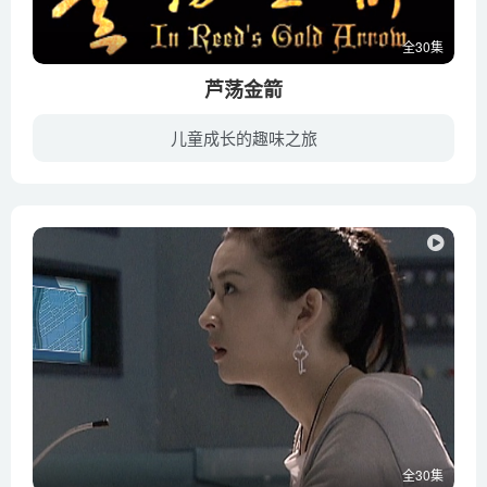
全30集
芦荡金箭
儿童成长的趣味之旅
1937年松沪抗战爆发，阴霾笼罩了美丽的阳澄湖，常熟的乡亲们处于水深火热之中。形势十分严峻；日寇在东路所有城镇设立据点守备，在各水陆要道设立封锁，把大片江南原野划成小块，加强军事和经济...
全30集