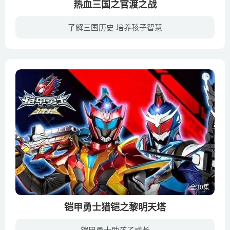
热血三国之官渡之战
了解三国历史 培养孩子智慧
本剧改编自袁阔成的经典评书《三国演义》。曹操与袁绍两军在官渡对峙两年，袁绍不听许攸的建议，许攸便弃绍投曹，献计曹操领兵烧乌巢之粮，大破袁绍，收获许都。刘备乘虚袭许都，
全30集
铠甲勇士猎铠之黎明天塔
铠甲勇士助孩子成长