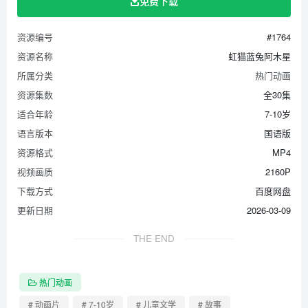
免费下载
资源编号
#1764
资源名称
虹猫蓝兔阿木星
所属分类
热门动画
资源集数
全30集
适合年龄
7-10岁
语言版本
国语版
资源格式
MP4
视频画质
2160P
下载方式
百度网盘
更新日期
2026-03-09
THE END
热门动画
# 动画片
# 7-10岁
# 儿童文学
# 故事