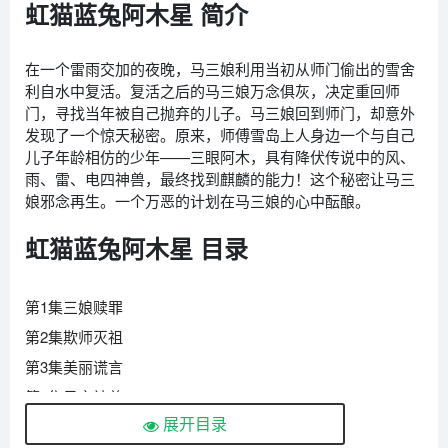
虹猫蓝兔阿木星 简介
在一个雷雨交加的夜晚，马三娘利用当初从师门偷出的雪舍
利自水中复活。复活之后的马三娘万念俱灰，决定重回师
门，寻找当年被自己抛弃的儿子。马三娘回到师门，却意外
发现了一个惊天秘密。原来，师傅雪岛上人身边一个与自己
儿子年龄相仿的少年——三眼阿木，具有降伏传说中的风、
雨、雷、电四神兽，最终找到麒麟的能力！这个秘密让马三
娘邪念再生。一个万恶的计划在马三娘的心中酝酿。
虹猫蓝兔阿木星 目录
第1集三娘赎罪
第2集欺师灭祖
第3集美丽谎言
第4集风之神兽
展开目录
第5集风兽内丹