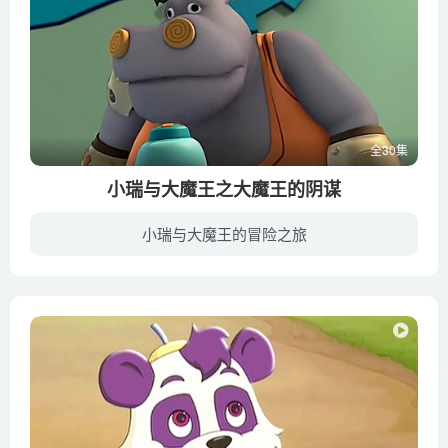
全30集
小瑞与大魔王之大魔王的阴谋
小瑞与大魔王的冒险之旅
一群住在森林里的小宝贝，与邪恶魔王之间曲折离奇的斗争故事。在这部动漫中，“蓝精灵”化身为小瑞、朵朵、田田等卡通形象，而“格格巫”则变身为怪异的发明家——— 大魔王。该片还把成人世界...