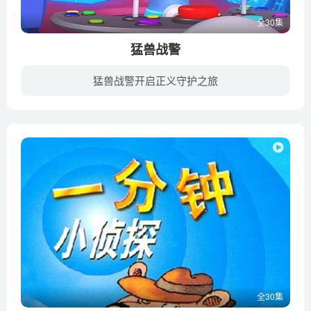
全30集
猛兽战警
猛兽战警开启正义守护之旅
《猛兽战警》是一部国产战斗、冒险类3D儿童动画片，动画讲述了在异兽星球世界中，猛兽战警的闪电虎威利、烈风鹰艾米、锯冰鳄多诺用捕捉器与喜欢破坏的蛮兽们做抗争。但是蛮兽族首领笛卡卡为了制...
全30集