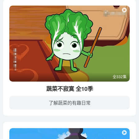
全332集
蔬菜不寂寞 全10季
了解蔬菜的有趣日常
蔬菜园里住着一群可爱的蔬菜精灵，但是在蔬菜园的不远处有一个是专吃蔬菜的青虫，一个是能够腐烂一切的霉菌，他们似乎也受到了这片神奇土地的滋润，也都具有了灵气，分别变成了青虫怪和傻古古。...