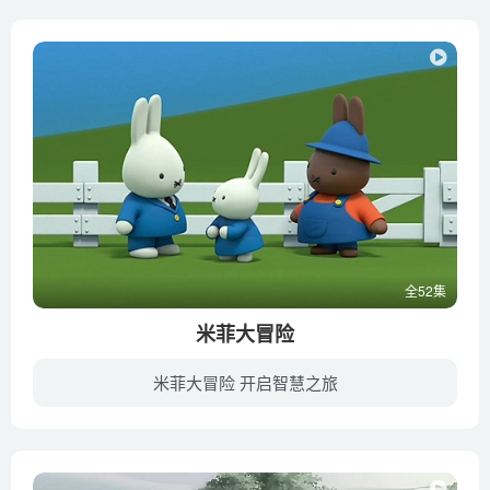
全52集
米菲大冒险
米菲大冒险 开启智慧之旅
米菲是一只可爱的小兔子,她的家是一间有着红色窗户和红色屋顶的小房子,座落在绿色的田野间.她喜欢冒险,喜欢和朋友们一起探索身边的新鲜事物.米菲的世界具有迪克67布鲁纳先生的标志性设计风格,线...