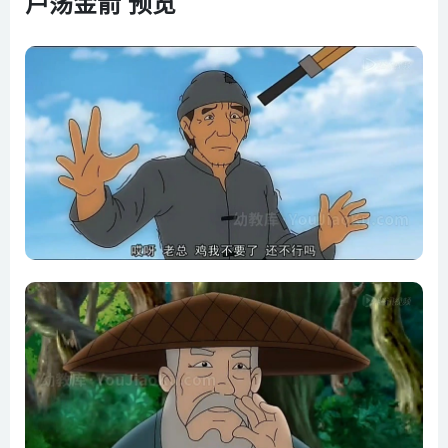
芦荡金箭 预览