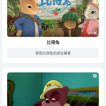
全73集
比得兔
感受比得兔的成长趣事
《比得兔》动画片以比阿特丽斯·波特的原作《比得兔的故事》等23本绘本故事为基础，以波特小姐居住的英格兰湖区为舞台背景进行创作。故事围绕3只小兔子——比得、本杰明，及原作中并未登场的新...