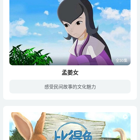
全30集
孟姜女
感受民间故事的文化魅力
故事主要讲叙了秦朝时期，出生于湖南常德津市嘉山的美丽善良的女子–孟姜女,日夜思念被抓出充当修筑长城苦役的新婚丈夫,千里送寒衣，奔赴长城寻丈夫的感人事迹。孟姜女的传说，一直以口头传承的...