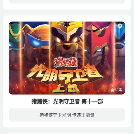
中国兵法为历代军事家所津津乐道，每一个计谋的背后都有着一个令人惊叹的故事。本片以皮影的方式去解析孙子兵法，集中展现了令人惊叹的军事智谋和人生智慧。让小朋友领略兵法中的奥秘，并启迪思...
全52集
猪猪侠：光明守卫者 第十一部
猪猪侠守卫光明 传递正能量
陷入事业危机的猪猪侠拼尽全力想咸鱼翻身。事情因为他的努力而逐日改善，但不知不觉中，他已陷入黑暗乔伊的魔爪。死灰复燃的黑暗乔伊失去了力量，如今，他为恢复自己的力量冒犯禁忌，不料错手放...