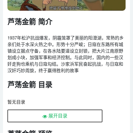
芦荡金箭 简介
1937年松沪抗战爆发，阴霾笼罩了美丽的阳澄湖，常熟的乡
亲们处于水深火热之中。形势十分严峻；日寇在东路所有城
镇设立据点守备，在各水陆要道设立封锁，把大片江南原野
划成小块，加强军事和经济控制。与此同时，国内的一些汉
奸走狗也乘机与日寇勾结。沙家浜军民奋起抗战，与日寇和
汉奸巧妙周旋，终于赢得胜利的故事
芦荡金箭 目录
暂无目录
展开目录