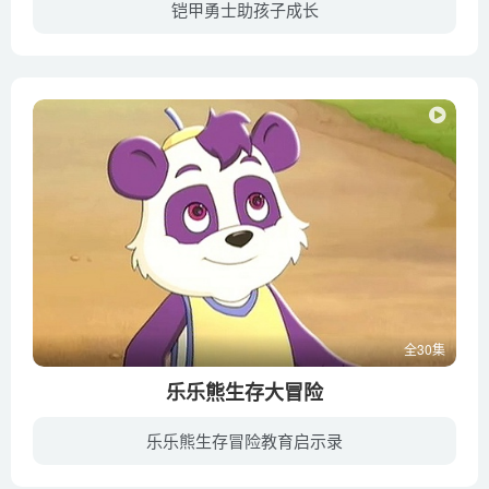
铠甲勇士助孩子成长
在与蓝桃的大战后，马兽与鹰兽丧失了猎铠启动功能。而金三继续发展最强大脑，计算出超磁原力球坐标。超磁原力球在各地转移吸收信号数据、打包成为信号砖后得以建成摩星天塔，以迎接黑暗原力来到...
全30集
乐乐熊生存大冒险
乐乐熊生存冒险教育启示录
王大伟教授生存模拟训练营专门培养小朋友安全意识，训练他们在各种危险面前自救和互救技能的学校，深受家长和孩子们欢迎。乐乐熊、杜亮和茜茜是生存模拟训练营的学生。王大伟教授要选三个队员把...