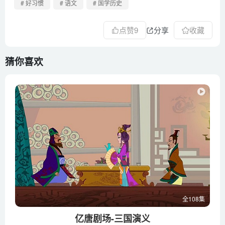
# 好习惯
# 语文
# 国学历史
点赞
9
分享
收藏
猜你喜欢
全108集
亿唐剧场-三国演义