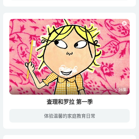
猪猪侠、超人强、波比、小呆呆、菲菲五人组成拼装特工队，他们环游世界、收集各国趣味杂闻、科普各国有趣风情、解决各种疑难问题。他们爱探险、爱提问、行动力强、永远保持着昂扬的斗志。在充满...
全26集
查理和罗拉 第一季
体验温馨的家庭教育日常
这是一个具有爱心和耐心的兄妹故事，主人公是7岁的查理与快将5岁的妹妹罗拉。查理是爱惜妹妹的好哥哥，面对爱闹脾气的妹妹，他要负责照顾与指导。每个单元故事主题皆是围绕小朋友每日遇到的「大...