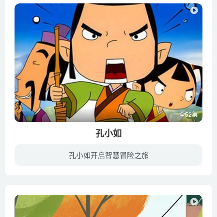
全52集
孔小如
孔小如开启智慧冒险之旅
在中国古代的某小镇，住着一群淳朴善良的人。孔小如是镇上的一个孤儿,和小狗布丁相依为命。虽然很贫穷，但他坚强乐观，有强烈的正义感，镇上的百姓都喜欢他。镇上有一个贪婪、吝啬的财主—嗡爷...