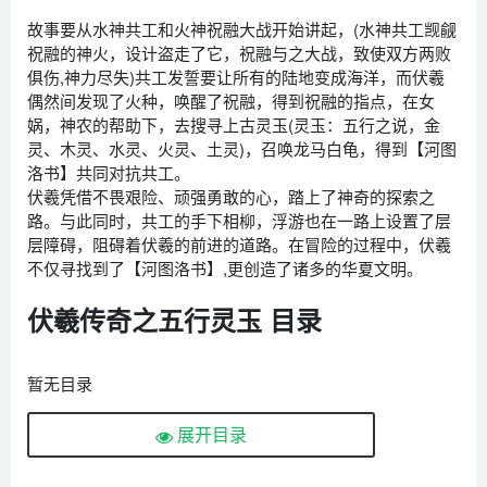
故事要从水神共工和火神祝融大战开始讲起，(水神共工觊觎
祝融的神火，设计盗走了它，祝融与之大战，致使双方两败
俱伤,神力尽失)共工发誓要让所有的陆地变成海洋，而伏羲
偶然间发现了火种，唤醒了祝融，得到祝融的指点，在女
娲，神农的帮助下，去搜寻上古灵玉(灵玉：五行之说，金
灵、木灵、水灵、火灵、土灵)，召唤龙马白龟，得到【河图
洛书】共同对抗共工。
伏羲凭借不畏艰险、顽强勇敢的心，踏上了神奇的探索之
路。与此同时，共工的手下相柳，浮游也在一路上设置了层
层障碍，阻碍着伏羲的前进的道路。在冒险的过程中，伏羲
不仅寻找到了【河图洛书】,更创造了诸多的华夏文明。
伏羲传奇之五行灵玉 目录
暂无目录
展开目录