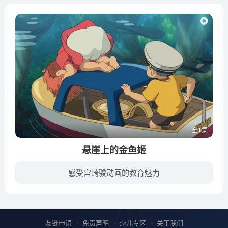
全1集
悬崖上的金鱼姬
感受宫崎骏动画的教育魅力
金鱼姬是一条活泼好动的小鱼，一次偶然的机会，它在涨潮时被冲进了玻璃瓶中无法脱身。此时，刚好来海边度假的男孩宗介路过，帮它解困，从此人鱼相识。宗介把金鱼抱回家里喂养，一起玩耍，感情甚...
友链申请
免责声明
少儿专区
关于我们