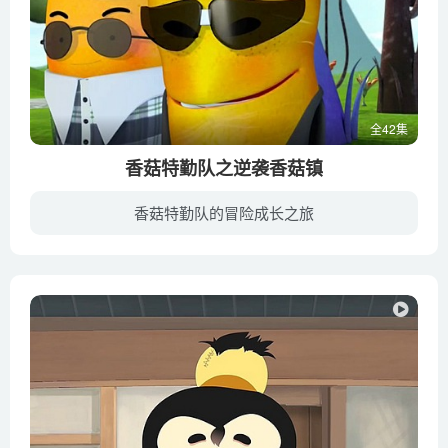
全42集
香菇特勤队之逆袭香菇镇
香菇特勤队的冒险成长之旅
萝卜家族阴谋毁灭香菇星球，结果害人反害己，不慎把自己的萝卜星球炸毁之后，只能定居香菇星球。作为香菇星球的保护者，香菇特勤队的闹闹，哇哇, 淇淇，原谅并且接受了萝卜人，希望他们改邪归正...