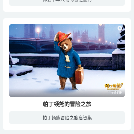
中华几千年的深厚文化，积淀着丰富的人生智慧与谋略，我们追寻着古代圣贤的光辉足迹，在解读古老东方先哲智慧的里程里，这样的文明震撼着我们心灵。
全51集
帕丁顿熊的冒险之旅
帕丁顿熊冒险之旅启智集
在每一集中，帕丁顿都会给露西姑姑写信，告诉她这一天自己的冒险故事。这些故事教育了孩子们如何互帮互助，成为一个善良的人。虽然麻烦不断，但是他总是抱着“非常努力想把事情做好”的态度，在...