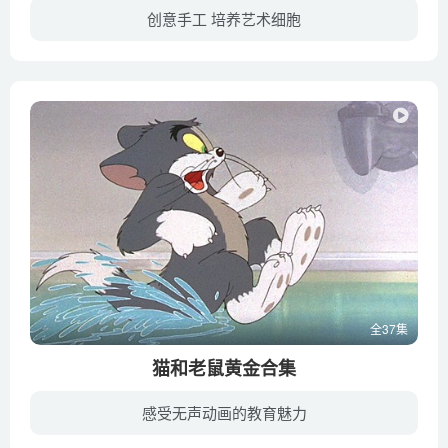
创意手工 培养艺术细胞
平凡的纸筒芯、普通的，生活中常见的物品怎么才能摇身一变，变成宝宝喜爱、又能亲子互动游戏的好帮手呢？快来看看,小亦姐姐是如何撕一撕、剪一剪、揉一揉、粘一粘，做出一件件简单又有趣的作品...
全37集
猫和老鼠黄金合集
感受无声动画的教育魅力
《猫和老鼠》（Tom and Jerry）是米高梅电影公司于1939年制作的一部动画片，该片由威廉·汉纳、约瑟夫·巴伯拉编写，首部剧集《甜蜜的家》于1940年2月10日在美国首播。《猫和老鼠》完全以闹剧为...