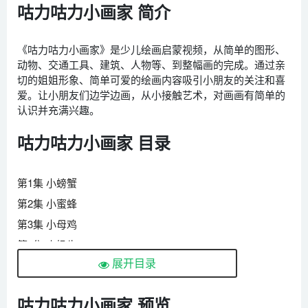
咕力咕力小画家 简介
《咕力咕力小画家》是少儿绘画启蒙视频，从简单的图形、
动物、交通工具、建筑、人物等、到整幅画的完成。通过亲
切的姐姐形象、简单可爱的绘画内容吸引小朋友的关注和喜
爱。让小朋友们边学边画，从小接触艺术，对画画有简单的
认识并充满兴趣。
咕力咕力小画家 目录
第1集 小螃蟹
第2集 小蜜蜂
第3集 小母鸡
第4集 小奶牛
展开目录
第5集 小鱼
第6集 小猴子
咕力咕力小画家 预览
第7集 小猪