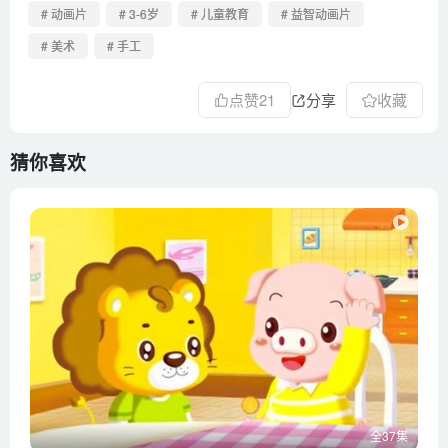
第37集 蛀牙
# 动画片
# 3-6岁
# 儿童教育
# 益智动画片
# 美术
# 手工
点赞
21
分享
收藏
猜你喜欢
全37集