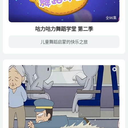
全96集
咕力咕力舞蹈学堂 第二季
儿童舞蹈启蒙的快乐之旅
《咕力咕力舞蹈学堂》是专为0~6岁宝宝量身定制的幼教舞蹈教学类视频，也是《咕力咕力》的延伸产品之一。通过咕力咕力舞蹈学堂可以提高宝宝的身体协调性、对身体的控制力平衡感，让宝宝对舞蹈有...