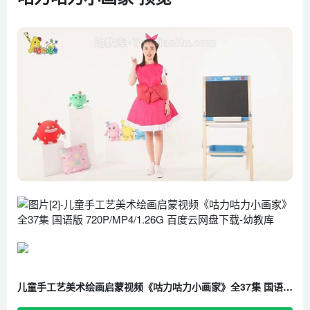
第8集 小花猫
第9集 小长颈鹿
第10集 大公鸡
第11集 急救包
第12集 青蛙
第13集 乱涂乱画
第14集 彩虹
第15集 爱护森林
第16集 水墨画
第17集 我想要长大
第18集 宇宙
第19集 来到恐龙世界
第20集 黄咕力的小火车
儿童手工艺美术绘画启蒙视频《咕力咕力小画家》全37集 国语版 720P/MP4/1.26G 百度云网盘下载
第21集 收藏
第22集 螃蟹