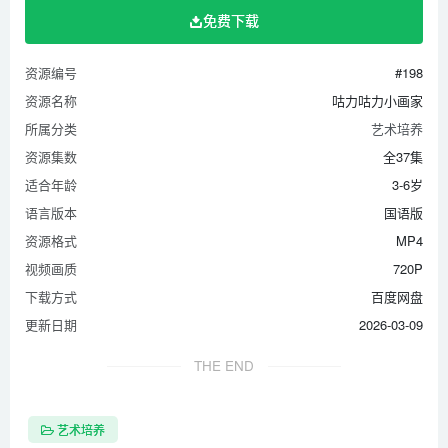
免费下载
第23集 厨师
第24集 游泳
资源编号
#198
第25集 不摘花
资源名称
咕力咕力小画家
第26集 美丽的林间
所属分类
艺术培养
第27集 小手真棒
资源集数
全37集
第28集 蓝色的树
适合年龄
3-6岁
第29集 空中海底世界
语言版本
国语版
第30集 谁的脚印
资源格式
MP4
第31集 小树生病了
视频画质
720P
下载方式
百度网盘
第32集 画哥哥
更新日期
2026-03-09
第33集 我的颜色我做主
第34集 打虫子
THE END
第35集 亲爱的一家
第36集 空中海底世界
艺术培养