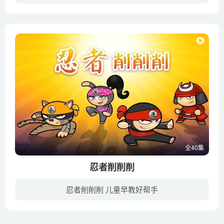
《这是什么》是一部国产原创动画儿童科学＋启蒙课，它让孩子看到更多正向、实证、有趣的科学内容，启迪儿童的直觉想像力。《这是什么》回答了一个问题：每一个孩子最初的科学养成并不是靠所谓的...
全40集
忍者削削削
忍者削削削 儿童早教好帮手
这部动画片给我们的4个主角（Iro, Jo, Tetsuo和Neeko）出了10个难题，每个主角都会单独来挑战一遍。任务看起来都很简单直接，每一集他们都有3次机会来完成挑战。但是每次尝试都会逐步加大赌注，...