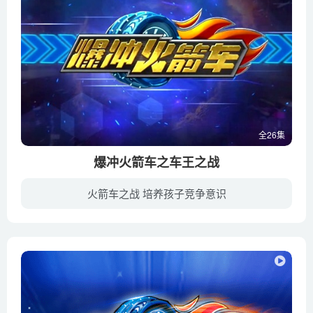
全26集
爆冲火箭车之车王之战
火箭车之战 培养孩子竞争意识
赛程过半，挑战继续。随着赛道难度攀升，驰小飞和伙伴们也面临着速度升级，技术升级，装备升级和心智的历练。面对机关重重的时钟赛道、漫天黄沙的摆锤赛道、高温熔岩的天秤赛道、电闪雷鸣的四极...