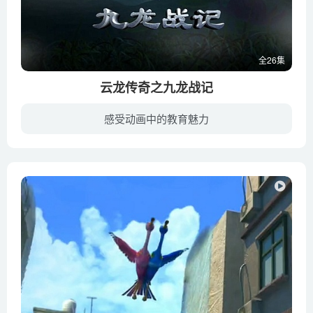
全26集
云龙传奇之九龙战记
感受动画中的教育魅力
远古时代，黄帝大战蚩尤，最后活捉了蚩尤，并杀死了蚩尤的八十一个兄弟中的八十人，其中一个叫天狗的魔头在大战中被黄帝部落的颛顼打回原形，最后侥幸逃脱。天狗在深山隐匿了很多年后重回人间，...