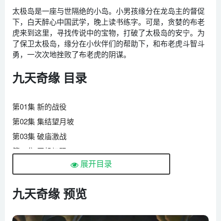
太极岛是一座与世隔绝的小岛。小男孩缘分在龙岛主的督促
下，白天醉心中国武学，晚上读书练字。可是，贪婪的布老
虎来到这里，寻找传说中的宝物，打破了太极岛的安宁。为
了保卫太极岛，缘分在小伙伴们的帮助下，和布老虎斗智斗
勇，一次次地挫败了布老虎的阴谋。
九天奇缘 目录
第01集 新的战役
第02集 集结望月坡
第03集 破庙激战
第04集 天机初现
展开目录
第05集 水来土掩
第06集 明媚森林
九天奇缘 预览
第07集 危机重重
第08集 土行出击