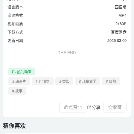
第24集 强抢黑洞石
语言版本
国语版
第25集 齐集雨雾山庄
资源格式
MP4
第26集 危机化解
视频画质
2160P
下载方式
百度网盘
更新日期
2026-03-09
THE END
热门动画
# 动画片
# 7-10岁
# 益智
# 儿童文学
# 冒险
# 故事
点赞
11
分享
收藏
猜你喜欢