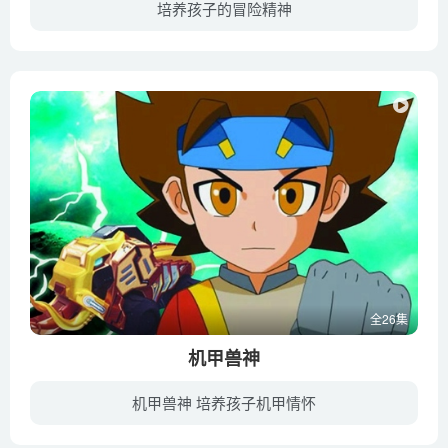
培养孩子的冒险精神
大四应届毕业生安岩（王梓 配音）是一个平凡男孩，此时此刻他正为工作的事情而焦虑，当然自视甚高的他时刻不改吐槽毒舌的本性。某天，安岩乘坐公交车去位于山中度假别墅的打工，谁知途中上来三...
全26集
机甲兽神
机甲兽神 培养孩子机甲情怀
在未来世界里，以希特为首的一群毫无环保意识的人，为满足自己的贪欲，过度地使用高科技和自然资源，自然环境的恶化，导致无数动物陷入濒临灭绝的境地，甚至危机到人类的生存安全。勇敢机智的孩...