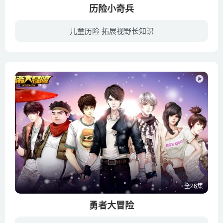
历险小奇兵
儿童历险 拓展视野长知识
故事发生在中国40年代某个小县城，“虎虎”和“旦旦”小哥俩，因母亲在外地看病而暂时被这县城里“鸿运饭店”的老板“胡玉园”收养。由于长久没有父母在身边，旦旦总是用调皮表现自己的不满，哥...
全26集
勇者大冒险