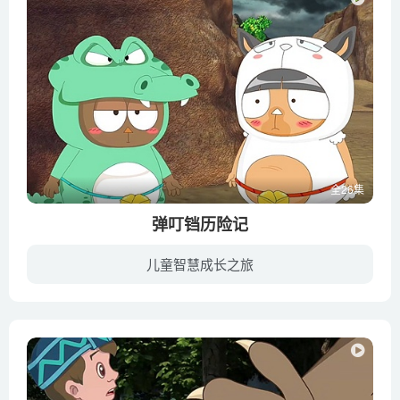
全26集
弹叮铛历险记
儿童智慧成长之旅
弹叮铛、波比鸭、巨岩鳄是外星（地球称之为克里星）的三位王子，爱好星际旅行。在他们旅行途中，外星发生叛乱，大将军卡米特篡权，将国王和王后幽禁，并派遣幻兽猫追击三位王子。弹叮铛三人迫降...