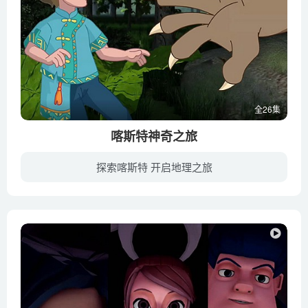
全26集
喀斯特神奇之旅
探索喀斯特 开启地理之旅
主角勒米坚强勇敢，为村子寻找幸福跋山涉水，途经环江著名自然风景区黔桂古道、牛角寨瀑布群、木论国家自然保护区、杨梅坳、安卜峡谷等，借此展现环江世界自然遗产喀斯特地貌的神奇和美丽，以及...