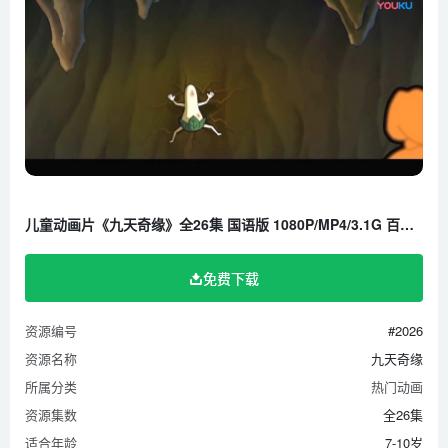
第09集 相生相克
第10集 半路遇虎
第11集 沼泽困兽
第12集 勇闯白虎崖
第13集 瘴林危机
第14集 坑里乾坤
第15集 麒麟有主
第16集 乱石排空
儿童动画片《九天奇缘》全26集 国语版 1080P/MP4/3.1G 百度云网盘下载
第17集 混战白虎崖
第18集 水底通道
免费下载
第19集 山洞寻踪
资源编号
#2026
第20集 潭底险境
资源名称
九天奇缘
第21集 前后夹击
所属分类
热门动画
第22集 冲向小岛
资源集数
全26集
第23集 逃出生天
适合年龄
7-10岁