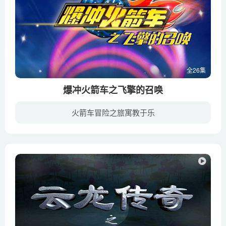
全26集
爆冲火箭车之飞擎的召唤
火箭车冒险之旅寓教于乐
圣轮镇星光修车行的修理工驰小飞，梦想着挑战七重赛道，登上圣轮山的巅峰。在一次意外中，驰小飞获得了一辆飞擎，成为了爆冲火箭车，他和伙伴们一起向着守护七重赛道的七星将发起了挑战！追寻梦...