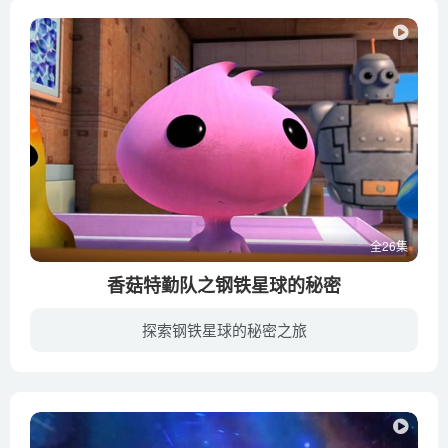
全26集
香菇特勤队之钢铁星球的秘密
探索钢铁星球的秘密之旅
萝卜家族阴谋毁灭香菇星球，结果害人反害己，不慎把自己的萝卜星球炸毁之后，只能定居香菇星球。作为香菇星球的保护者，香菇特勤队的闹闹，哇哇, 淇淇，原谅并且接受了萝卜人，希望他们改邪归正...