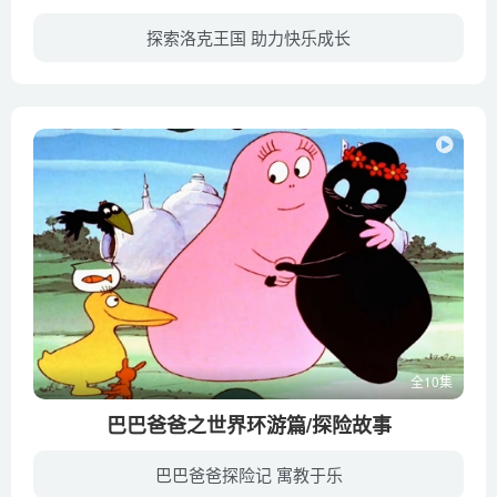
探索洛克王国 助力快乐成长
洛克王国许多小朋友突然得了奇怪的牙病，就连可丽公主也得到这病，于是格里芬院长告诉洛克、菲尔特两人，希望凭着他们的干劲，去找到传说中的守护神兽 — 「独角天马」才能有解决的魔方。于是，...
全10集
巴巴爸爸之世界环游篇/探险故事
巴巴爸爸探险记 寓教于乐