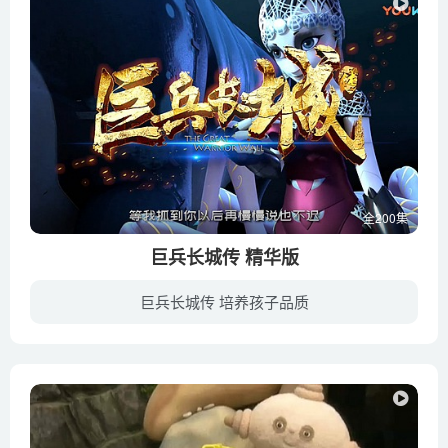
全200集
巨兵长城传 精华版
巨兵长城传 培养孩子品质
这是一个全动物架空的世界，由黑峰，白辰，青水，金沙四国组成，整个天下被十万巨兵组成的长城守护着，如果指挥巨兵的帝印落入恶人之手，世界就会瞬间被摧毁….一心想成为将神的主人公小野，与...