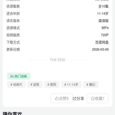
资源集数
全10集
适合年龄
11-14岁
语言版本
国语版
资源格式
MP4
视频画质
720P
下载方式
百度网盘
更新日期
2026-03-09
THE END
热门动画
# 动画片
# 益智
# 冒险
# 11-14岁
# 魔幻
点赞
5
分享
收藏
1
猜你喜欢