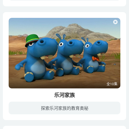
《巴巴爸爸之世界环游篇》又名：《巴巴爸爸之探险故事》在辛迪和弗朗索瓦家的花园里，某天地下突然长出一个圆滚滚的粉红色小球，他越长越大，最后变成了一个椭圆形的小巨人，孩子们给他起名叫巴...
全10集
乐河家族
探索乐河家族的教育奥秘
在一个野生动物园住着十只性格迥异各有特色的蓝色小河马，白天他们接待游客，当傍晚动物园送走最后一批游客关上大门后，这群活泼搞怪的小伙伴们立即享受起古灵精怪又脑洞大开的日常冒险，真正开...