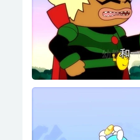
第19集 才出狼窝又入虎口
第20集 宇宙奥秘
第21集 马路杀手
第22集 阴魂不散
第23集 无所不知的超人
第24集 棒棒糖收藏家
第25集 再见恩人
第26集 绑架
第27集 谁是队长
第28集 约会前准备
第29集 数绵羊
第30集 恐怖大峡谷
第31集 绑架真好玩
第32集 厚此薄彼