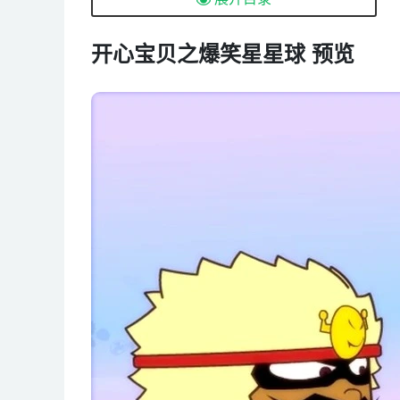
第05集 好吃的早餐
第06集 校长不见了
开心宝贝之爆笑星星球 预览
第07集 我不要离职
第08集 有文化的迷路人
第09集 抓住那个魔术师
第10集 粗心超人的粗心
第11集 别玩电插头
第12集 赶人网
第13集 深情一笑
第14集 偷换记忆
第15集 营救行动
第16集 有怪兽
第17集 好消息和坏消息
第18集 未开始便结束