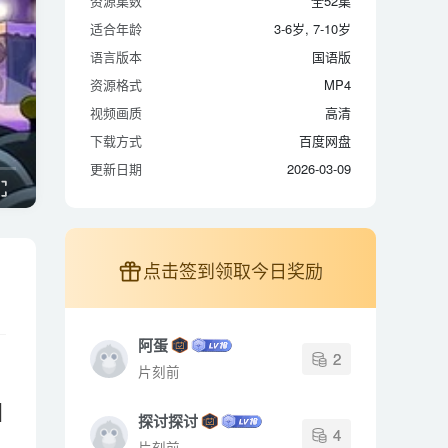
资源集数
全52集
适合年龄
3-6岁, 7-10岁
适合年龄
3-6岁, 7-10岁
语言版本
国语版
语言版本
国语版
资源格式
MP4
资源格式
MP4
视频画质
高清
视频画质
高清
下载方式
百度网盘
下载方式
百度网盘
更新日期
2026-03-09
更新日期
2026-03-09
点击签到领取今日奖励
阿蛋
2
片刻前
M
探讨探讨
4
片刻前