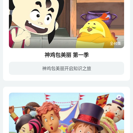
全40集
神鸡包美丽 第一季
神鸡包美丽开启知识之旅
《神鸡包美丽》是一部国产动画系列剧，动画讲述了太上老君炼出一颗无敌仙丹，却失手丢下天庭，落入庐州（合肥古称），被一只老母鸡误吞，摇身一变成为了拥有神力的鸡。老母鸡巧遇生性调皮的小男...