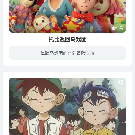
全52集
托比巡回马戏团
体验马戏团的奇幻冒险之旅
托比是一位活泼乐天的八岁男孩，更特别的是：他是世上最年轻的马戏团长！他带领着他的巡回马戏团过着神奇又刺激的巡演生活，每天都像是一场不可思议的冒险。跟托比和他的马戏团伙伴们一同上路吧...