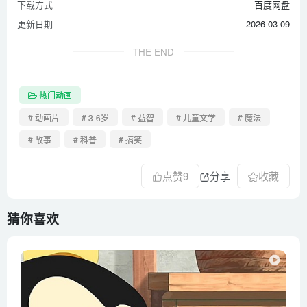
下载方式
百度网盘
更新日期
2026-03-09
THE END
热门动画
# 动画片
# 3-6岁
# 益智
# 儿童文学
# 魔法
# 故事
# 科普
# 搞笑
点赞
9
分享
收藏
猜你喜欢