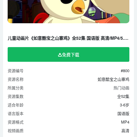
儿童动画片《如意酷宝之山寨鸡》全52集 国语版 高清/MP4/5.07G 百度云网盘下载
免费下载
资源编号
#800
资源名称
如意酷宝之山寨鸡
所属分类
热门动画
资源集数
全52集
适合年龄
3-6岁
语言版本
国语版
资源格式
MP4
视频画质
高清