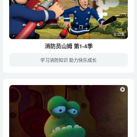
全32集
消防员山姆 第1-4季
学习消防知识 助力快乐成长
消防员山姆的故事是发生在英国威尔斯邦迪的村庄,叙述消防员山姆每日面对不同的危险状况,搭救朋友和消防队员的冒险故事。安全第一是”消防员山姆”中的主题,同时也是影集深受父母和孩童们喜爱的...