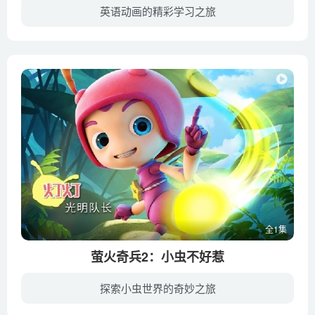
英语动画的精彩学习之旅
《阿甘妙世界》是一部卡通喜剧，主角是住在平凡的虚构城市－艾尔摩镇（Elmore）、却非常搞怪有趣的华特森（Watterson）一家。大部分的故事及围绕着这个家庭的日常生活发展。剧中内容融合现实场...
全1集
萤火奇兵2：小虫不好惹
探索小虫世界的奇妙之旅
萤火虫“灯灯”与它的昆虫小伙伴组成了一支名为“萤火奇兵”的特别行动队，帮助处于危难中的昆虫朋友们。与此同时，外星驶来了一架飞船，而这架飞船上却蕴藏着巨大的危险。