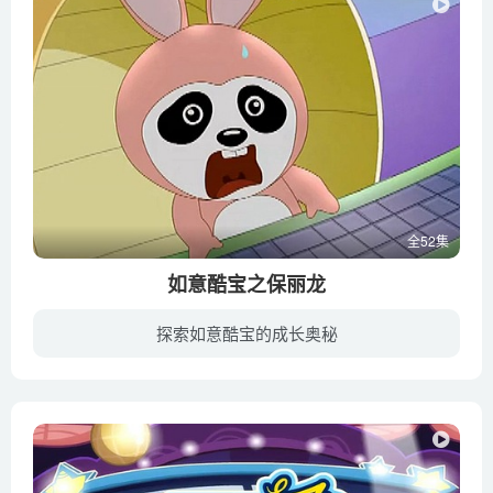
全52集
如意酷宝之保丽龙
探索如意酷宝的成长奥秘
一艘名为“飞天号”的宇宙飞船，紧急迫降到地球上的熊猫王国。熊猫小嘟嘟将12位船员带进家中，不巧也被恶名昭彰的捣蛋猫盯上。船员保丽龙负责修复飞船，他到处搜寻可用的材料与能量，捣蛋猫则在...