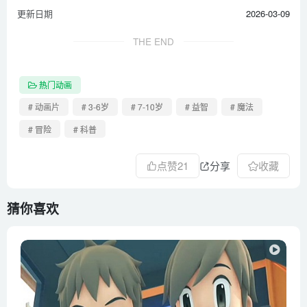
更新日期
2026-03-09
THE END
热门动画
# 动画片
# 3-6岁
# 7-10岁
# 益智
# 魔法
# 冒险
# 科普
点赞
21
分享
收藏
猜你喜欢