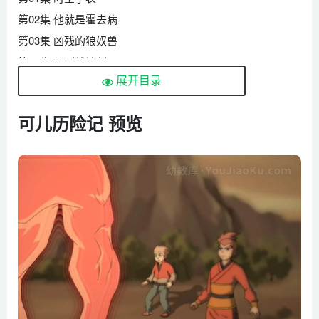
第02集 他就是霍去病
第03集 凶残的狼奴兽
第04集 得到战神剑
展开目录
第05集 可儿历险记第五集
第06集 霍去病的空军
可儿历险记 预览
第07集 宾果会变身
第08集 一场精彩的蹴鞠比赛
第09集 汉军中计
第10集 拯救霍去病
第11集 将计就计
第12集 收服浑邪王
第13集 酒泉的来历
第14集 大战狼奴兽
第15集 狼奴兽兵团
第16集 救出小公主