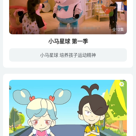
全12集
小马星球 第一季
小马星球 培养孩子运动精神
5只来自小马星球的小马——多尼、珍妮、波尼、爱妮、哈尼，来到地球探险。因为飞船坏了暂时无法回到小马星球，于是暂住在地球上，并且认识了一群活泼善良爱运动的小朋友们。聪明的小马们总能用...