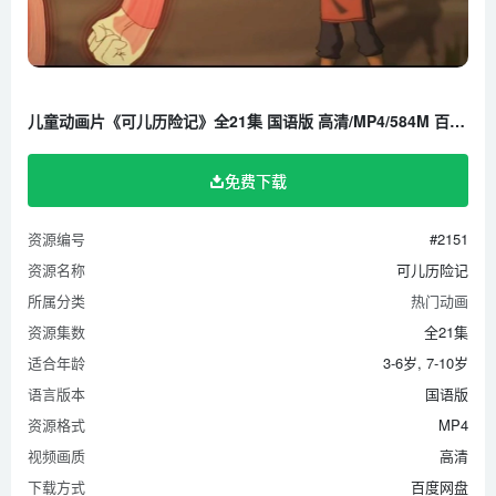
第17集 火烧狼奴兽
第18集 国师的宫殿
第19集 国师的真面目
儿童动画片《可儿历险记》全21集 国语版 高清/MP4/584M 百度云网盘下载
第20集 控制时间的力量
第21集 自古英雄出少年
免费下载
资源编号
#2151
资源名称
可儿历险记
所属分类
热门动画
资源集数
全21集
适合年龄
3-6岁, 7-10岁
语言版本
国语版
资源格式
MP4
视频画质
高清
下载方式
百度网盘