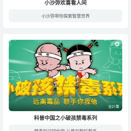
小沙弥欢喜看人间
小沙弥带你探索智慧世界
★看卡通。悟佛法。享智慧★ 改编自星云大师巨著「迷悟之间」制作而成，将大师的生活智慧透过活泼有趣的卡通动画精采呈现。从前从前在某个地方，有对佛门师兄弟――祥和与欢喜，两人都是由「佛...
全21集
科普中国之小破孩禁毒系列
禁毒知识轻松学 儿童益智好帮手