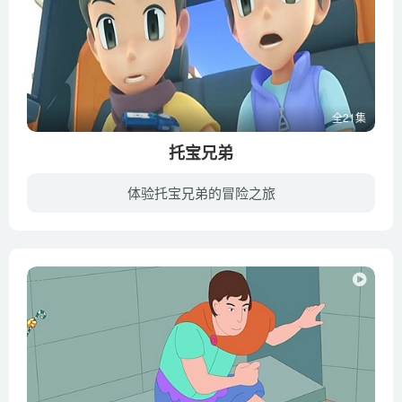
全21集
托宝兄弟
体验托宝兄弟的冒险之旅
《托宝兄弟》（TOBOT）是由韩国YOUNGTOYS玩具公司投资制作的一部机甲类动画片。动画讲述了父亲“都老爸”创造出 “托宝兄弟” 机器人来“卡伊”和“昂尼”双胞胎兄弟，托宝兄弟和双胞胎兄弟是很...