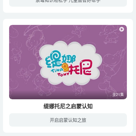
科普中国网隶属于中国科学技术出版社，以“众创、严谨、共享”为宗旨，以“让科技知识在网上和生活中流行”为理念，旨在向全社会提供科学、权威、准确的科普信息内容和相关资讯。科普中国系列动...
全21集
缇娜托尼之启蒙认知
开启启蒙认知之旅
挖掘《缇娜托尼》中关于启蒙认知的精彩内容，跟随缇娜和托尼的探险脚步，发现新鲜有趣的知识，帮助孩子更好地认识身边的世界，拓展视野，变得更聪明。