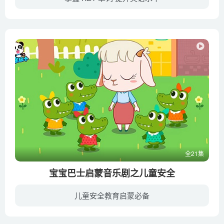
剑桥英语KET考试要求掌握的词汇在1500至1800个左右，其官方词汇表（VOCABULARY LIST）是按照场景来分类的，分为：Appliances、Clothes and Accessories、Colours、Communication and Technology...
全21集
宝宝巴士启蒙音乐剧之儿童安全
儿童安全教育启蒙必备
《宝宝巴士启蒙音乐剧之儿童安全》讲述出行、幼儿园、居家场景中，生活常见的安全教育内容。以音乐+卡通动画的形式，引导宝宝树立自我保护意识，安全、快乐的成长。