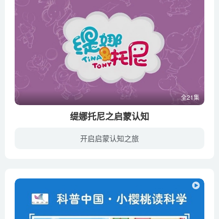
全21集
缇娜托尼之启蒙认知
开启启蒙认知之旅
挖掘《缇娜托尼》中关于启蒙认知的精彩内容，跟随缇娜和托尼的探险脚步，发现新鲜有趣的知识，帮助孩子更好地认识身边的世界，拓展视野，变得更聪明。