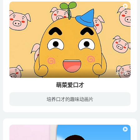
全25集
萌菜爱口才
培养口才的趣味动画片
难道动画只有有趣的剧情，搞笑的台词和神奇的魔法么？那样是不是会小小的浪费孩子的时间呢？《萌菜爱口才》是一部关于绕口令的动画片，其用动画故事拖引出绕口令，在看动画中不知不觉学习绕口令...