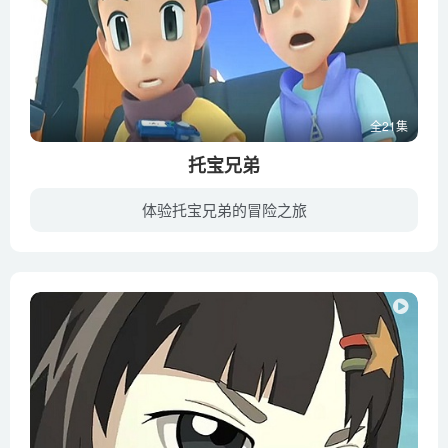
全21集
托宝兄弟
体验托宝兄弟的冒险之旅
《托宝兄弟》（TOBOT）是由韩国YOUNGTOYS玩具公司投资制作的一部机甲类动画片。动画讲述了父亲“都老爸”创造出 “托宝兄弟” 机器人来“卡伊”和“昂尼”双胞胎兄弟，托宝兄弟和双胞胎兄弟是很...