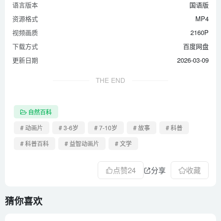
语言版本
国语版
资源格式
MP4
视频画质
2160P
下载方式
百度网盘
更新日期
2026-03-09
THE END
自然百科
# 动画片
# 3-6岁
# 7-10岁
# 故事
# 科普
# 科普百科
# 益智动画片
# 文学
点赞
24
分享
收藏
猜你喜欢