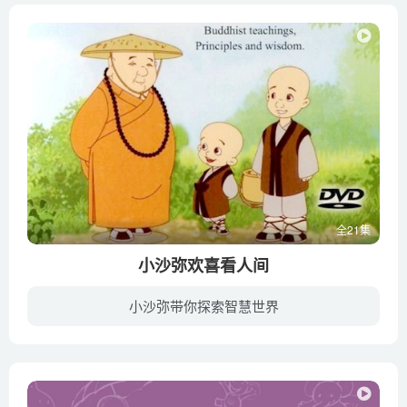
全21集
小沙弥欢喜看人间
小沙弥带你探索智慧世界
★看卡通。悟佛法。享智慧★ 改编自星云大师巨著「迷悟之间」制作而成，将大师的生活智慧透过活泼有趣的卡通动画精采呈现。从前从前在某个地方，有对佛门师兄弟――祥和与欢喜，两人都是由「佛...