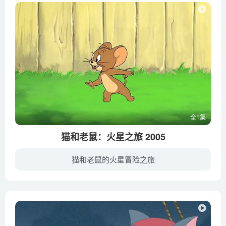
全1集
猫和老鼠：火星之旅 2005
猫和老鼠的火星冒险之旅
汤姆和杰瑞这对老搭档永远是吵闹不休，他们已经不满足于在地球上争斗了，这次他们勇敢地踏入了猫和老鼠们都没有去过的地方——他们被意外地困在了一艘飞向火星的宇宙飞船里。这次错误的旅行笑话...