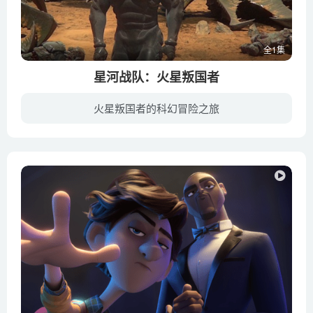
全1集
星河战队：火星叛国者
火星叛国者的科幻冒险之旅
故事讲述约翰尼·里科(卡斯帕·凡·迪恩配音)降级发配到火星偏僻空间站，他本和士兵安稳培训，不料众人被一大批外星昆虫包围，战争一触即发。