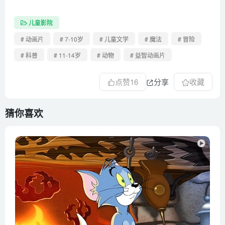
儿童影院
# 动画片
# 7-10岁
# 儿童文学
# 魔法
# 冒险
# 科普
# 11-14岁
# 动物
# 益智动画片
点赞
16
分享
收藏
猜你喜欢