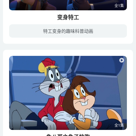
全1集
变身特工
特工变身的趣味科普动画
超级间谍兰斯·斯特灵（威尔·史密斯配音）和少年科学家沃尔特·贝克特（汤姆·赫兰德配音）几乎完全相反。 兰斯十分潇洒体面，而沃尔特恰恰相反。但是，当一次间谍任务发生意外的转折，兰斯因...
全1集