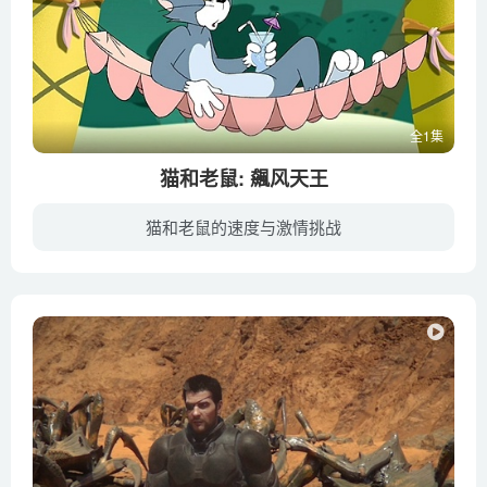
全1集
猫和老鼠: 飆风天王
猫和老鼠的速度与激情挑战
阳光明媚的一天，家中再次发生大混战，汤姆和杰瑞这对冤家你追我赶，飙完汽车开飞机，从屋内达到园子，甚至连睡觉的斯派克也加入战争。在这三个麻烦制造者的联合努力下，房子被夷为平地，满目疮...