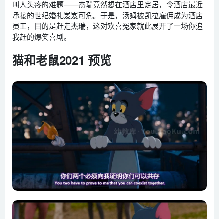
叫人头疼的难题——杰瑞竟然想在酒店里定居，令酒店最近
承接的世纪婚礼岌岌可危。于是，汤姆被凯拉雇佣成为酒店
员工，目的是赶走杰瑞，这对欢喜冤家就此展开了一场你追
我赶的爆笑喜剧。
猫和老鼠2021 预览