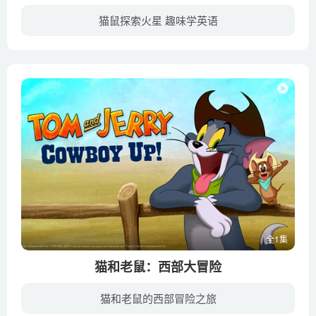
猫鼠探索火星 趣味学英语
汤姆和杰瑞这对老搭档永远是吵闹不休，他们已经不满足于在地球上争斗了，这次他们勇敢地踏入了猫和老鼠们都没有去过的地方——他们被意外地困在了一艘飞向火星的宇宙飞船里。这次错误的旅行笑话...
全1集
猫和老鼠：西部大冒险
猫和老鼠的西部冒险之旅