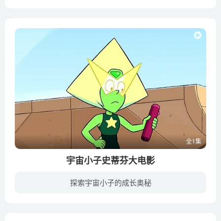
《猫和老鼠：西部大冒险》讲述了在荒野的西部发现了猫和老鼠二人组，他们在那里从一个恶棍手中拯救了一个牧场。他们联手帮助一个女牛仔和她的兄弟，从贪婪的土地掠夺者手中拯救他们的家园。杰瑞...
全1集
宇宙小子史蒂芬大电影
探索宇宙小子的成长奥秘
讲述史蒂文以为他保护地球的日子结束了，但新的反派来到沙滩市，史蒂文平静美丽的日子也完了，他遇到了人生中最大的挑战。