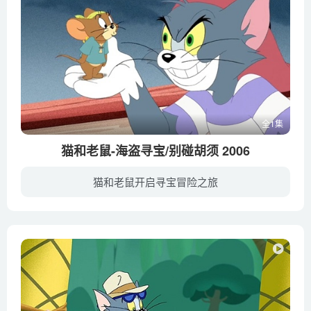
全1集
猫和老鼠-海盗寻宝/别碰胡须 2006
猫和老鼠开启寻宝冒险之旅
在浩瀚无边的国际公海上，红海盗罗恩率领手下横行霸道。懒惰的汤姆和机敏的杰瑞也在这艘船上，一番例行的追逐吵闹过后，汤姆捡到一支漂流瓶，并意外在里面发现一张藏宝图。里面记录了西班牙船队...