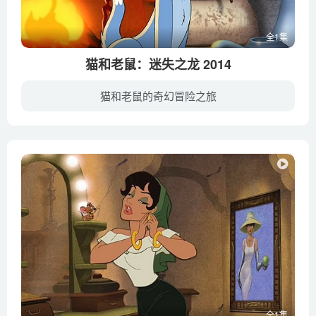
全1集
猫和老鼠：迷失之龙 2014
猫和老鼠的奇幻冒险之旅
中世纪一个聚集着精灵的小山村，正义的魔法师卡尔多夫（吉姆·库宁斯 Jim Cummings 配音）驱逐了邪恶而法术高强的女巫德里泽达（薇姬·刘易斯 Vicki Lewis 配音）。德里泽达无法匹敌，恨恨逃走...
全1集