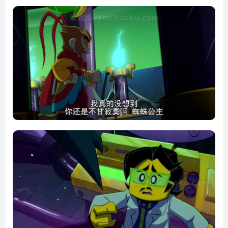
第10集 终极一战
第11集 新春大吉
第12集 蜘蛛新年
第13集 天宫之城
第14集 胜利烟花