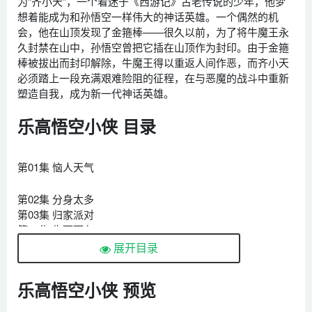
为“齐小天”，一个着迷于《西游记》古老传说的少年，他梦
想着能成为和孙悟空一样伟大的神话英雄。一个偶然的机
会，他在山顶发现了金箍棒——很久以前，为了将牛魔王永
久封禁在山中，孙悟空曾把它插在山顶作为封印。由于金箍
棒被拔出而封印解除，牛魔王得以重返人间作恶，而齐小天
必须踏上一段充满艰难险阻的征程，在与恶魔的战斗中重新
塑造自我，成为新一代神话英雄。
乐高悟空小侠 目录
第01集 恼人天气
第02集 分身太多
第03集 归家派对
第04集 生死面条
第05集 紫金葫芦
展开目录
第06集 长城大赛
第07集 极限快递
乐高悟空小侠 预览
第08集 骷髅钥匙
第09集 成功捷径