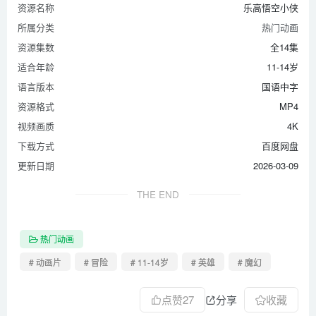
资源名称
乐高悟空小侠
所属分类
热门动画
资源集数
全14集
适合年龄
11-14岁
语言版本
国语中字
资源格式
MP4
视频画质
4K
下载方式
百度网盘
更新日期
2026-03-09
THE END
热门动画
# 动画片
# 冒险
# 11-14岁
# 英雄
# 魔幻
点赞
27
分享
收藏