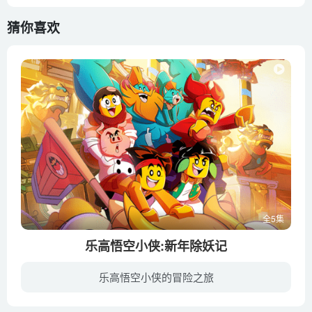
猜你喜欢
全5集
乐高悟空小侠:新年除妖记
乐高悟空小侠的冒险之旅
经过之前的历险，悟空小侠和他的伙伴们回到了往日平静祥和的生活。齐小天继续和他的师傅孙悟空在花果山开始了一对一的修炼，龙小骄、唐师傅、沙大力齐聚在朱大厨的餐车，欢庆农历新年，和万千城...