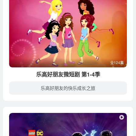
全124集
乐高好朋友微短剧 第1-4季
乐高好朋友的快乐成长之旅
《乐高好朋友微短剧》系列讲述了乐高好朋友系列中五位个性鲜明的女孩：奥莉薇亚、斯蒂芬妮、艾玛、米娅和安德里亚在心湖城所发生的一系列诙谐、幽默、关乎友情的小故事。快加入乐高好朋友的行列...