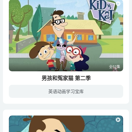
全52集
男孩和冤家猫 第二季
英语动画学习宝库
《男孩和冤家猫 Kid vs Kat》是一部加拿大儿童电视动画，于2008年播出。10岁库普有個娇生惯养的妹妹米莉。有一天，米莉突然带回一只神秘的流浪猫“猫先生”。库普原本安稳的生活被猫先生搞得天...