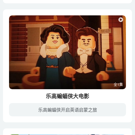
美丽的心形湖泊被一座名为心湖城的城市所环绕,这个湖泊起源于清澈美丽的清泉山下的古泉.奥莉薇亚是随爸爸妈妈刚搬到心湖城的女孩,她在那里遇到了四位年龄相仿,个性鲜明的朋友
全1集
乐高蝙蝠侠大电影
乐高蝙蝠侠开启英语启蒙之旅
罪恶丛生的哥谭市，疯狂的小丑（扎克·加利凡纳基斯 Zach Galifianakis 配音）带领恶棍军团展开新一波的犯罪活动。对他来说，犯罪以及引来宿敌蝙蝠侠（威尔·阿奈特 Will Arnett 配音）是无比快...