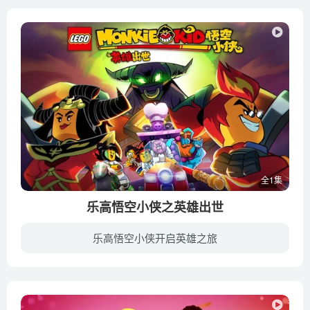
全1集
乐高悟空小侠之英雄出世
乐高悟空小侠开启英雄之旅
家喻户晓的神话人物孙悟空将会在这一部动画系列剧中化身为“齐小天”，一个着迷于《西游记》古老传说的少年，他梦想着能成为和孙悟空一样伟大的神话英雄。一个偶然的机会，他在山顶发现了金箍棒...