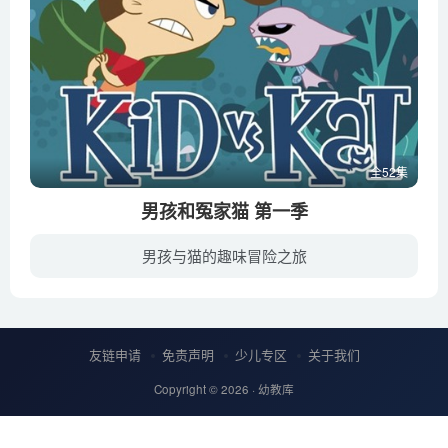
全52集
男孩和冤家猫 第一季
男孩与猫的趣味冒险之旅
《男孩和冤家猫 Kid vs Kat》是一部加拿大儿童电视动画，于2008年播出。10岁库普有個娇生惯养的妹妹米莉。有一天，米莉突然带回一只神秘的流浪猫“猫先生”。库普原本安稳的生活被猫先生搞得天...
友链申请
免责声明
少儿专区
关于我们
Copyright © 2026 ·
幼教库