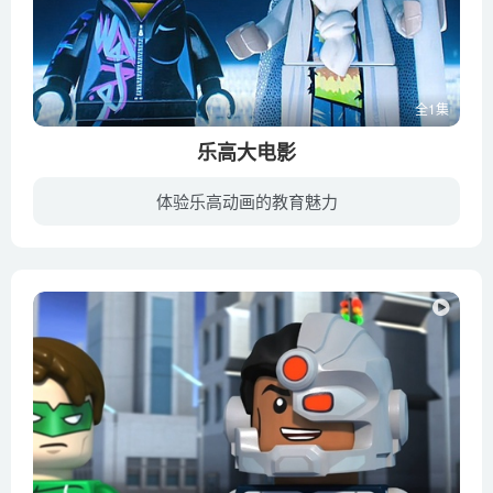
全1集
乐高大电影
体验乐高动画的教育魅力
影片讲述了一个普通乐高小人艾米特（克里斯·帕拉特 配音）被错当成了“大师建造者”而加入进一支抵抗组织，与一位类似先知一样的人物（摩根·弗里曼 配音）一起力图阻止乐高世界邪恶暴君（威尔...