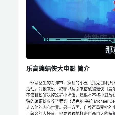
乐高蝙蝠侠大电影 简介
罪恶丛生的哥谭市，疯狂的小丑（扎克·加利凡纳基斯 Z
活动。对他来说，犯罪以及引来宿敌蝙蝠侠（威尔·阿奈
不仅轻松解决掉这群小坏蛋，还根本不将小丑放
独的蝙蝠侠收养了罗宾（迈克尔·塞拉 Michael
走入他的内心世界。另一方面，自尊严重受挫的
上著名的大坏蛋，他要狠狠地打击自高自大的蝙