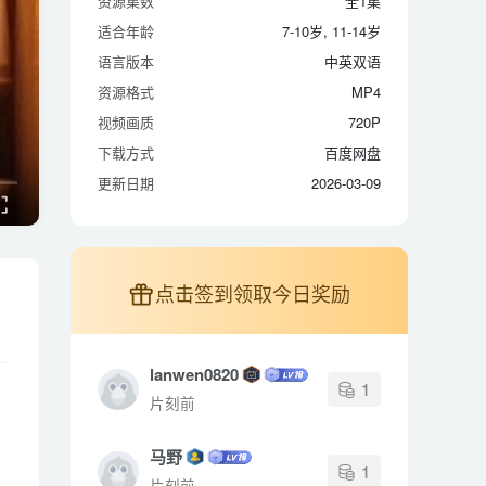
资源集数
全1集
适合年龄
7-10岁, 11-14岁
适合年龄
7-10岁, 11-14岁
语言版本
中英双语
语言版本
中英双语
资源格式
MP4
资源格式
MP4
视频画质
720P
视频画质
720P
下载方式
百度网盘
下载方式
百度网盘
更新日期
2026-03-09
更新日期
2026-03-09
点击签到领取今日奖励
lanwen0820
1
片刻前
马野
1
片刻前