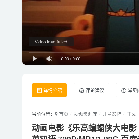
Video load failed
0:00
/
0:00
详情介绍
评论建议
常见
当前位置：
首页
视频资源库
儿童影院
正文
动画电影《乐高蝙蝠侠大电影 The 
英双语 720P/MP4/1.92G 