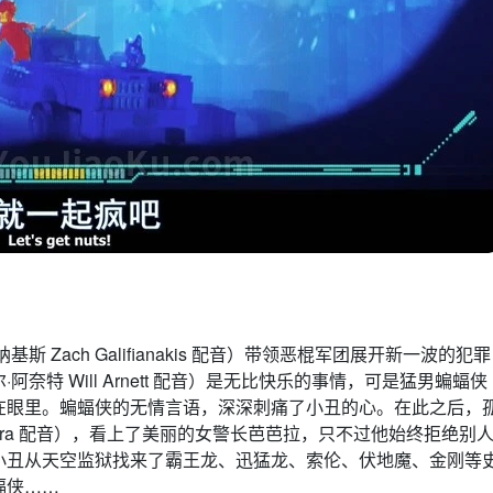
ach Galifianakis 配音）带领恶棍军团展开新一波的犯罪
特 Will Arnett 配音）是无比快乐的事情，可是猛男蝙蝠侠
在眼里。蝙蝠侠的无情言语，深深刺痛了小丑的心。在此之后，
 Cera 配音），看上了美丽的女警长芭芭拉，只不过他始终拒绝别
小丑从天空监狱找来了霸王龙、迅猛龙、索伦、伏地魔、金刚等
蝠侠……