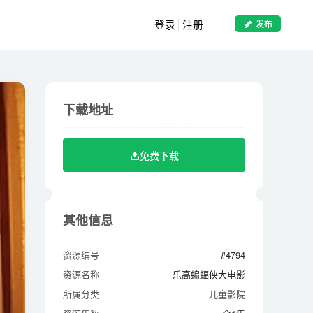
登录
注册
发布
下载地址
下载地址
免费下载
免费下载
其他信息
其他信息
资源编号
#4794
资源编号
#4794
资源名称
乐高蝙蝠侠大电影
资源名称
乐高蝙蝠侠大电影
所属分类
儿童影院
所属分类
儿童影院
资源集数
全1集