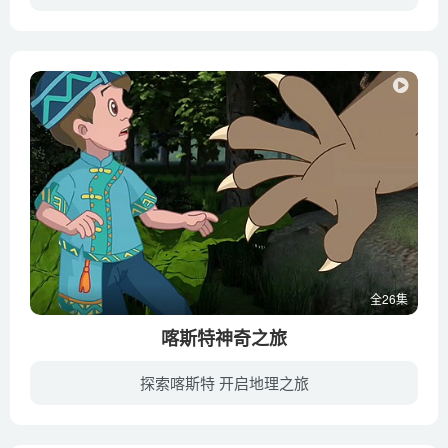
猴博士在缤纷小镇举办环保城市的蓝图设计比赛中当选，也被推选为缤纷小镇的荣誉公民，他承诺会用自己的发明创造让缤纷小镇变得更加快乐、祥和、环保。竞争失败的科学家小雪看到猴博士站在主席台...
全26集
喀斯特神奇之旅
探索喀斯特 开启地理之旅
主角勒米坚强勇敢，为村子寻找幸福跋山涉水，途经环江著名自然风景区黔桂古道、牛角寨瀑布群、木论国家自然保护区、杨梅坳、安卜峡谷等，借此展现环江世界自然遗产喀斯特地貌的神奇和美丽，以及...