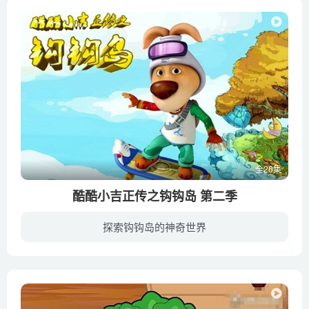
全26集
酷酷小吉正传之钩钩岛 第二季
探索钩钩岛的神奇世界
爱思考爱探索的四年级小学生酷酷小吉与虚荣自负的发明家朵猫猫为了得到“钩钩岛最聪明的人”这一称号展开竞争。朵猫猫总是发明出各种奇怪的东西来为自己带来好处，却给其他岛民带来危害。而酷酷...