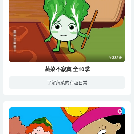
全332集
蔬菜不寂寞 全10季
了解蔬菜的有趣日常
蔬菜园里住着一群可爱的蔬菜精灵，但是在蔬菜园的不远处有一个是专吃蔬菜的青虫，一个是能够腐烂一切的霉菌，他们似乎也受到了这片神奇土地的滋润，也都具有了灵气，分别变成了青虫怪和傻古古。...