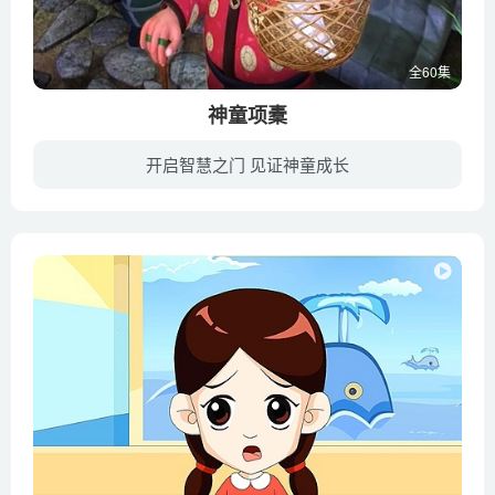
全60集
神童项橐
开启智慧之门 见证神童成长
中国首部高清儒家文化题材三维动画片。这部动画片以被誉为“孔子之师”的项橐为原型，再现了春秋时期神童项橐的故事，生动地展现了一个胸怀大志、聪慧多思、乐观坚强、谦恭有礼、勤奋好学、可爱...