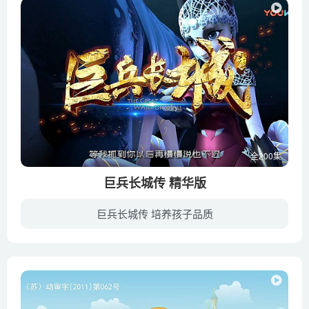
全200集
巨兵长城传 精华版
巨兵长城传 培养孩子品质
这是一个全动物架空的世界，由黑峰，白辰，青水，金沙四国组成，整个天下被十万巨兵组成的长城守护着，如果指挥巨兵的帝印落入恶人之手，世界就会瞬间被摧毁….一心想成为将神的主人公小野，与...