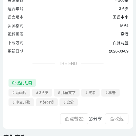
适合年龄
3-6岁
语言版本
国语中字
资源格式
MP4
视频画质
高清
下载方式
百度网盘
更新日期
2026-03-09
THE END
热门动画
# 动画片
# 3-6岁
# 儿童文学
# 故事
# 科普
# 中文儿歌
# 好习惯
# 启蒙
点赞
22
分享
收藏