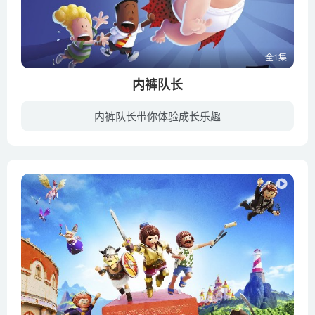
全1集
内裤队长
内裤队长带你体验成长乐趣
两个早熟的四年级小学生——乔治·比尔德（George Beard）和哈罗德·哈钦斯（Harold Hutchins）利用催眠术把他们的讨厌校长本尼·克鲁普（Benny Krupp）先生变成了穿着内裤的超人——“内裤队长...