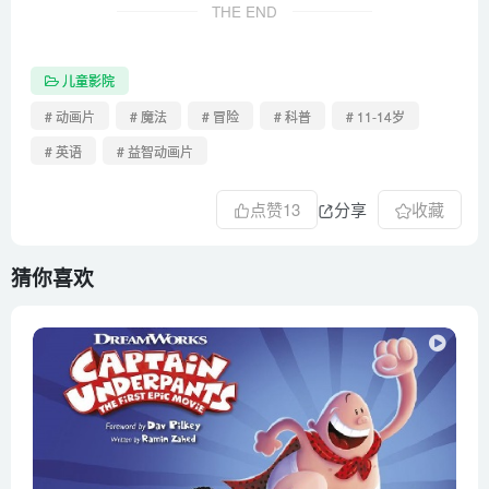
THE END
儿童影院
# 动画片
# 魔法
# 冒险
# 科普
# 11-14岁
# 英语
# 益智动画片
点赞
13
分享
收藏
猜你喜欢