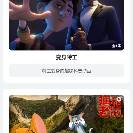
全1集
变身特工
特工变身的趣味科普动画
超级间谍兰斯·斯特灵（威尔·史密斯配音）和少年科学家沃尔特·贝克特（汤姆·赫兰德配音）几乎完全相反。 兰斯十分潇洒体面，而沃尔特恰恰相反。但是，当一次间谍任务发生意外的转折，兰斯因...