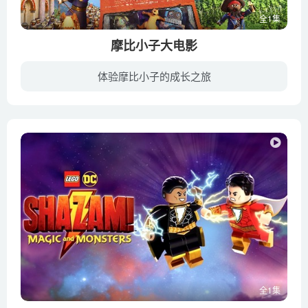
全1集
摩比小子大电影
体验摩比小子的成长之旅
本片是动画和真人相结合的影片，讲述一对姐弟玛拉（安雅·泰勒-乔伊 配音）和查理（加布里埃尔·贝特曼 配音）的冒险故事。当查理意外地消失在摩比世界动画宇宙里，玛拉必须去找到他并把他救回...
全1集