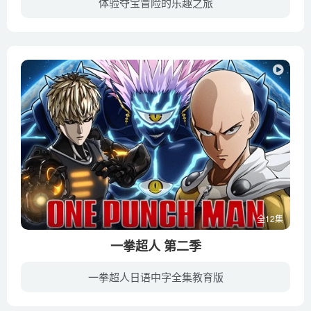
体验夺宝冒险的乐趣之旅
《夺宝幸运星》又名《开心西游记》，改编于KIZI著名网络小说《嘻游记》，是一套适合所有年龄人群的新颖动画片。《夺宝幸运星》歌颂了孙悟空不畏强暴、机智勇敢、百折不挠的斗争精神，此外，还秉...
全12集
一拳超人 第二季
一拳超人日语中字全集教育版
电视动画《一拳超人》改编自日本漫画家ONE原作、村田雄介重制的同名漫画。于2015年10月5日起在东京电视台首播。故事讲述了在就职过程中寻不到出路的主人公琦玉，在遭遇到要夺走一位少年生命的螃...