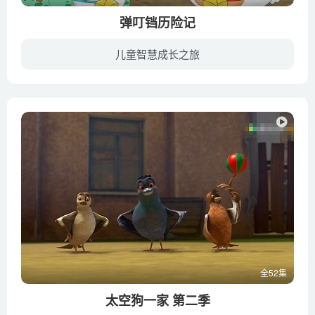
弹叮铛历险记
儿童智慧成长之旅
弹叮铛、波比鸭、巨岩鳄是外星（地球称之为克里星）的三位王子，爱好星际旅行。在他们旅行途中，外星发生叛乱，大将军卡米特篡权，将国王和王后幽禁，并派遣幻兽猫追击三位王子。弹叮铛三人迫降...
全52集
太空狗一家 第二季