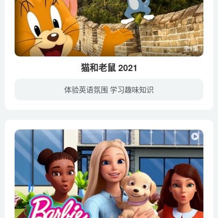
全1集
猫和老鼠 2021
体验英语氛围 学习趣味知识
科洛·莫瑞兹饰演的少女凯拉刚刚入职豪华大酒店，就碰上了叫人头疼的难题——杰瑞竟然想在酒店里定居，令酒店最近承接的世纪婚礼岌岌可危。于是，汤姆被凯拉雇佣成为酒店员工，目的是赶走杰瑞，...