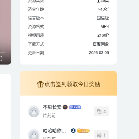
资源集数
全26集
适合年龄
7-10岁
适合年龄
7-10岁
语言版本
国语版
语言版本
国语版
资源格式
MP4
资源格式
MP4
视频画质
2160P
视频画质
2160P
下载方式
百度网盘
下载方式
百度网盘
更新日期
2026-03-09
更新日期
2026-03-09
点击签到领取今日奖励
不见长安
4
片刻前
哈哈哈你是个人
1
片刻前