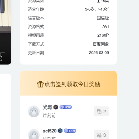
资源集数
全48集
适合年龄
3-6岁, 7-10岁
适合年龄
3-6岁, 7-10岁
语言版本
国语版
语言版本
国语版
资源格式
AVI
资源格式
AVI
视频画质
2160P
视频画质
2160P
下载方式
百度网盘
下载方式
百度网盘
更新日期
2026-03-09
更新日期
2026-03-09
点击签到领取今日奖励
光哥
2
片刻前
xcl520
3
片刻前