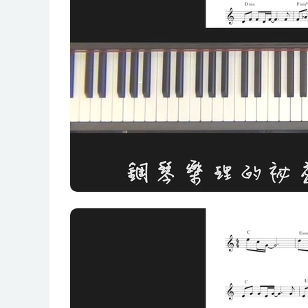
3-2 即兴的方法
3-3即兴的音阶
3-4 律动与触键
3-5 音阶的即兴
3-6 小范围的即兴
3-7 二小节即兴
3-8 空拍即兴推算
3-9 旋律即兴-小星星
3-10旋律即兴-龙的传人
3-11 和弦即兴-Rain and Tears
3-12 和弦即兴-Love me tender
四部曲：弹奏技巧的奥秘
4-1 装饰音的弹法
4-2 力度的控制