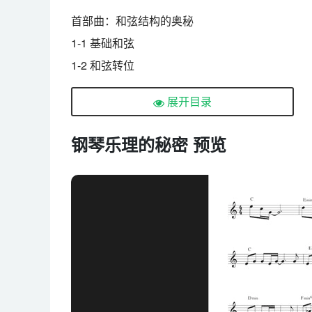
首部曲：和弦结构的奥秘
1-1 基础和弦
1-2 和弦转位
1-3 和弦度数
展开目录
1-4 顺阶和弦
1-5 自然七和弦
钢琴乐理的秘密 预览
1-6 和弦引申
1-7 属七和弦
1-8 经过和弦
1-9 代理和弦
1-10 特殊和弦
1-11 旋律推算和弦
1-12 大调小调
二部曲：和弦进行的奥秘