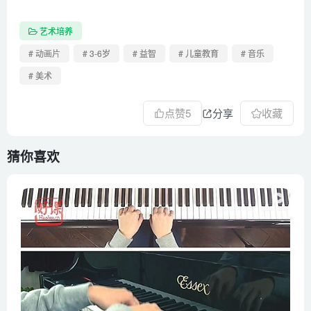
艺术培养
# 动画片
# 3-6岁
# 益智
# 儿童教育
# 音乐
# 美术
点赞
5
分享
收藏
猜你喜欢