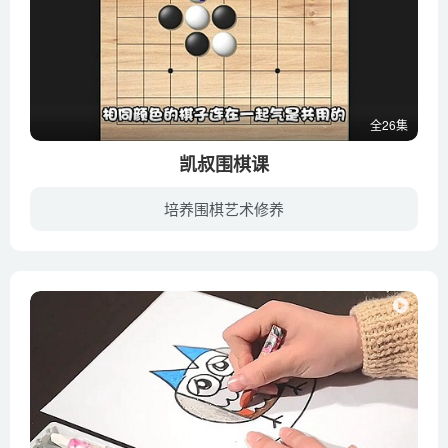
全26集
凯叔围棋课
培养围棋艺术修养
《凯叔围棋课》小围棋、大人生，提升孩子专注力、罗辑思维能力和大局观。玩围棋的孩子，未来差不了。0基础的孩子，能学会围棋吗？围棋往往给人“高智商”、“学不会”、“难度大”等刻板印象，...