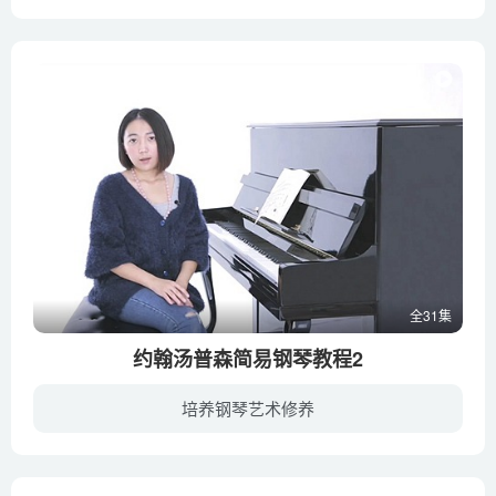
《约翰·汤普森简易钢琴教程3》简称小汤3，对诸如断奏、连奏、连线等曲例的安排，是循序渐进和合乎规律的。这册书主要学习的是1.以乐句为单位的学习2.体验触键方法3.掌握音阶和弦的弹奏4.了解新...
全31集
约翰汤普森简易钢琴教程2
培养钢琴艺术修养
《约翰·汤普森简易钢琴教程2》简称小汤2，是一套著名的启蒙钢琴教材，它提供给孩子一种最容易、最不费力的学习钢琴的方法。教程的1-3册都保持各自的完整性，内容按知识点进行有序编排，每一课...