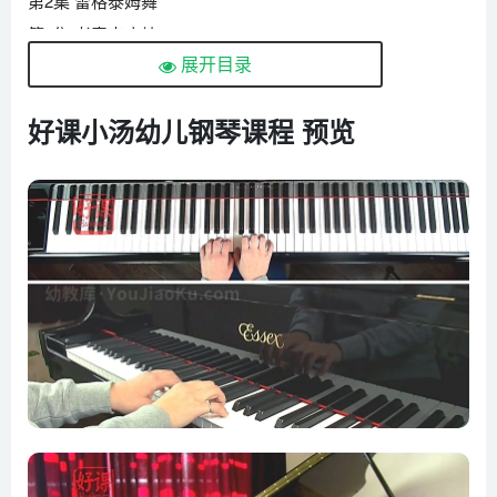
第2集 雷格泰姆舞
第3集 老麦克唐纳
展开目录
第4集 扬基歌
第5集 把我带回弗吉尼故乡
好课小汤幼儿钢琴课程 预览
第6集 摘棉花的老人
第7集 “自新大陆”交响曲
第8集 有谁知道我的忧愁
第9集 班卓琴手
第10集 公主圆舞曲