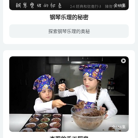
全48集
钢琴乐理的秘密
探索钢琴乐理的奥秘
陈俊字，曾获台湾地区爵士钢琴大赛冠军、多属巴洛壳、维也纳钢琴大赛评委并担任多张唱片编曲，录音制作100场以上音乐讲座。曾任台湾地区玄奘大学、南开科技大学兼任讲师，现任迈可罗数位音乐总...
全166集