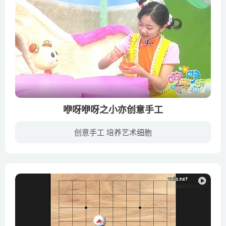
全68集
咿呀咿呀之小亦创意手工
创意手工 培养艺术细胞
平凡的纸筒芯、普通的，生活中常见的物品怎么才能摇身一变，变成宝宝喜爱、又能亲子互动游戏的好帮手呢？快来看看,小亦姐姐是如何撕一撕、剪一剪、揉一揉、粘一粘，做出一件件简单又有趣的作品...