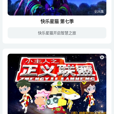
全26集
快乐星猫 第七季
快乐星猫开启智慧之旅
薇薇与他的家人们在城堡内款待众人开起庆功宴，但欢乐的时光总是短暂，得到了黑魔王的指点，魔化海盗团又带着怪物大军在夜晚袭来。卷毛与怪卡奋力抵挡外在怪物群一波波的攻击，一部分的怪物由地...
全52集