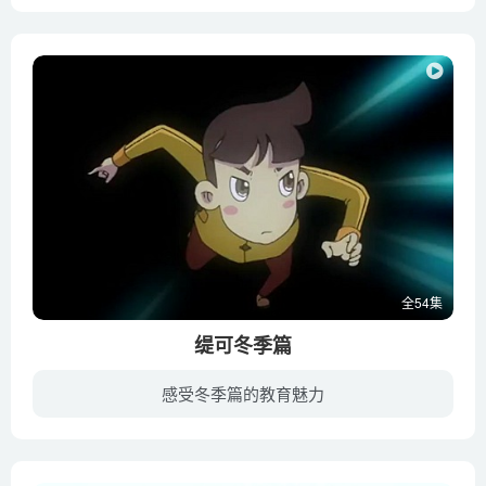
萝卜家族阴谋毁灭香菇星球，结果害人反害己，不慎把自己的萝卜星球炸毁之后，只能定居香菇星球。作为香菇星球的保护者，香菇特勤队的闹闹，哇哇, 淇淇，原谅并且接受了萝卜人，希望他们改邪归正...
全54集
缇可冬季篇
感受冬季篇的教育魅力
异星少年魔法师缇可(TICO)为了挽救故乡的危机，私自带着龙图前来地球收集守护精灵。但是在各种阴差阳错之下，龙图被夏天得到并承认夏天为主人，同时解放了地球上以24节气精灵为首的精灵们。缇可...