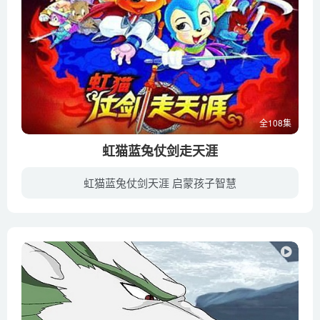
全108集
虹猫蓝兔仗剑走天涯
虹猫蓝兔仗剑天涯 启蒙孩子智慧
虹猫少年成名后，其侠义之举遍布武林，提起虹猫，武林中无人不知，无人不晓，无人不赞。然而天有不测风云，鼠族欲得传说中的五颗晶石，派圣女灵儿执行任务，挑起了七侠与天狼门的矛盾，森林大地...