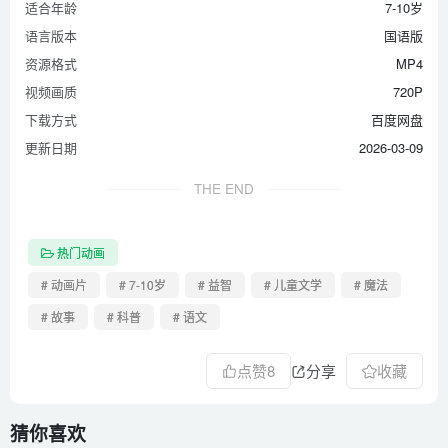
适合年龄
7-10岁
语言版本
国语版
资源格式
MP4
视频画质
720P
下载方式
百度网盘
更新日期
2026-03-09
THE END
热门动画
# 动画片
# 7-10岁
# 益智
# 儿童文学
# 魔法
# 故事
# 科普
# 语文
点赞
8
分享
收藏
猜你喜欢