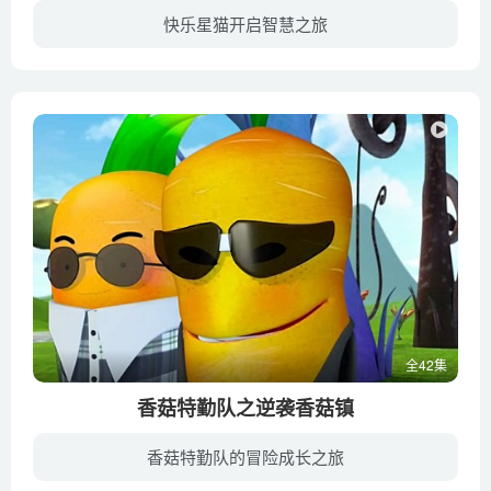
快乐星猫开启智慧之旅
天神星的危机尚未解除，新的威胁却又紧接而来……大天神众人被龙牙兵层层包围之际，在魔化器的催生之下，恶狗将军降世了！靠着恶狗将军压倒性的黑暗力量，不但天神星众人都被邪恶势力给制服，更...
全42集
香菇特勤队之逆袭香菇镇
香菇特勤队的冒险成长之旅