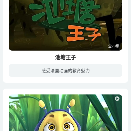
全78集
池塘王子
感受法国动画的教育魅力
上天赋予青蛙一条诡异的舌头，有了这样一条舌头，它就可以举止优雅地，毫不费力地成功拦截经过身边的苍蝇、蜻蜓等各种飞虫，它就是池塘这个天堂里的王子，但王子也有自己诸多的烦恼。