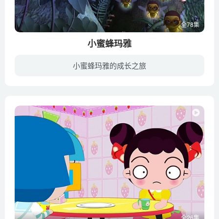
全78集
小蜜蜂玛雅
小蜜蜂玛雅的成长之旅
玛雅是一只年幼的小蜜蜂，她聪明善良，热爱探险，对蜂巢外面的世界充满好奇心，于是选择独自生活在草地里。在这里，她和各种各样的昆虫做朋友，也要和可怕的蜘蛛斗智斗勇，每天的快乐生活当然少...
全26集