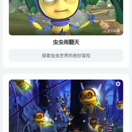
全104集
虫虫闹翻天
探索虫虫世界的奇妙冒险
《虫虫闹翻天》动画以极具趣味性的幽默小事件为题材，用可爱又独特的昆虫角色来进行全新演绎。该剧以系列剧的风格独立成章，每集内容都以不同的小事件入手来展开情节。本片讲述虫虫村里一群可爱...