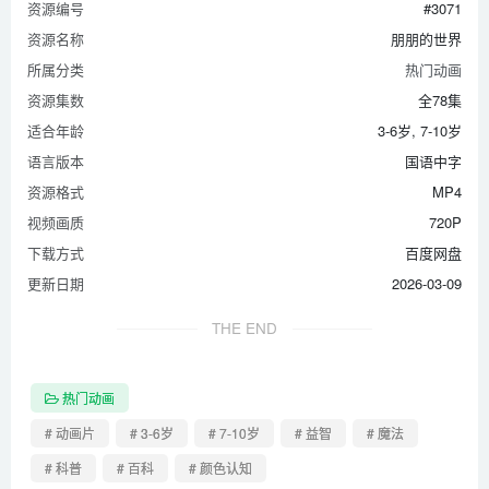
资源编号
#3071
资源名称
朋朋的世界
所属分类
热门动画
资源集数
全78集
适合年龄
3-6岁, 7-10岁
语言版本
国语中字
资源格式
MP4
视频画质
720P
下载方式
百度网盘
更新日期
2026-03-09
THE END
热门动画
# 动画片
# 3-6岁
# 7-10岁
# 益智
# 魔法
# 科普
# 百科
# 颜色认知