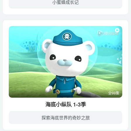
小蜜蜂成长记
《小蜜蜂》是一部为学龄前儿童精心打造的亲子动画片，故事讲述了一群快乐、友善并且非常可爱的蜜蜂小朋友，在家庭，幼儿园，共同生活的故事。探讨了儿童、成长、家庭、社会、共同协助解决问题，...
全99集
海底小纵队 1-3季
探索海底世界的奇妙之旅
《海底小纵队》是英国silvergate公司旗下作品。该片以海洋作为故事上演的舞台，融合了动作、探险、海洋生物科学课程以及学龄前团队协作等内容。动画讲述了八个可爱小动物组成的海底探险小队的故...