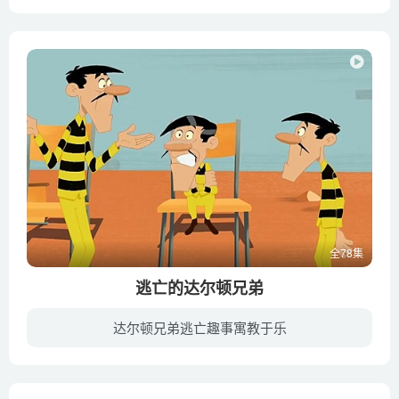
'EORI和他的妈妈生活在森林脚下，他有强烈的好奇心和求知欲，是一个顽皮的家伙。他喜欢追逐寻找一些错误并且想象在森林中的事情。有一天，在下雨的森林中，他发现了未知的麻烦的生物，他认为那...
全78集
逃亡的达尔顿兄弟
达尔顿兄弟逃亡趣事寓教于乐
他们是四个智商感人的好朋友，也是四个永远逃跑失败的囚犯，他们每天与看守警卫一同展开欢乐有趣的笑闹斗争，他们就是达尔顿兄弟，集滑稽与疯狂于一身的可爱囚犯。本片改编自比利时漫画大师莫里...