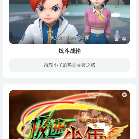
全30集
炫斗战轮
战轮小子的热血竞技之旅
全球最热门的体育竞技炫斗战轮2019年度的全球大赛已拉开帷幕，世界各地的选手都在为大赛摩拳擦掌。从小习武、潜力非凡的战轮新手龙小辉、天才高手东方月、实力干将毛伊、双面人鹿恒一起组建了“...