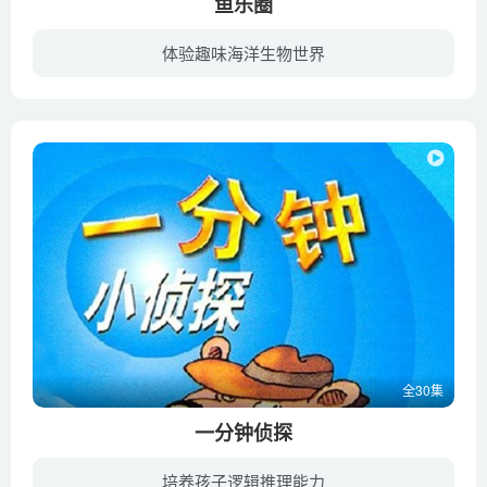
鱼乐圈
体验趣味海洋生物世界
“Fish”系列由迪斯尼旗下迪斯尼电视动画频道（Disney TV Animation）为迪斯尼频道打造，于2010年9月首播。诺兰《Almost Naked Animals》的无厘头风格。群正值青春期的鱼们：派对狂麦罗（Milo）...
全30集
一分钟侦探
培养孩子逻辑推理能力