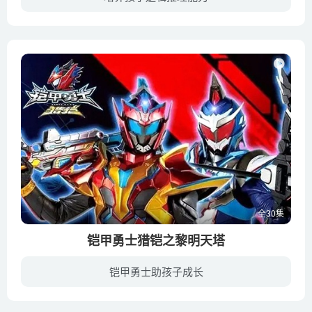
一分钟侦探是由小猪探长在一分钟内训练和发展孩子的智力和能力的脑筋急转弯的一个个小故事组成！
全30集
铠甲勇士猎铠之黎明天塔
铠甲勇士助孩子成长
在与蓝桃的大战后，马兽与鹰兽丧失了猎铠启动功能。而金三继续发展最强大脑，计算出超磁原力球坐标。超磁原力球在各地转移吸收信号数据、打包成为信号砖后得以建成摩星天塔，以迎接黑暗原力来到...