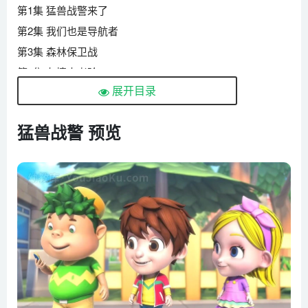
第1集 猛兽战警来了
第2集 我们也是导航者
第3集 森林保卫战
第4集 友情大考验
展开目录
第5集 急冲冲的烈风鹰
第6集 小宝的珍贵宝物
猛兽战警 预览
第7集 新伙伴轰天爆雷龙
第8集 雪糕大危机
第9集 孤独的闪电虎
第10集 失去歌声的莉莉
第11集 湿漉漉的天气
第12集 夏日里的雪花
第13集 偷电的电磁龟
第14集 寻宝大作战
第15集 小天感冒了