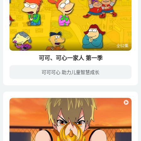
全52集
可可、可心一家人 第一季
可可可心 助力儿童智慧成长
主人公可可、可心这对5岁龙凤胎姐弟一个普通家庭、普通居民区和普通幼儿园里发生一个个有趣故事从一个全新视角关注儿童、家庭与社会又将所有话题以幽默而富有情趣方式展开与解决。每集8分钟独立...