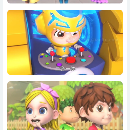
第16集 懒懒的南瓜灯节
第17集 奇怪的小天
第18集 马路大破坏
第19集 拍照危机
第20集 明晃晃的照明
第21集 岩浆大爆发
第22集 真假猛兽战警
第23集 地震来了
第24集 蛮兽合体大作战
第25集 饥饿的一天
第26集 谁拿了垃圾桶
第27集 阿龙的叛变
第28集 猛兽战警降级了
第29集 决战恶龙兽
第30集 猛兽战警出击吧