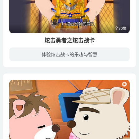
全30集
炫击勇者之炫击战卡
体验炫击战卡的乐趣与智慧
故事发生在21世纪的凤天市，讲述主人公安小武、元飞飞、白羽、周豪、金昊、陈默等人的战卡机因意外导入R程式程序而被激活，由此开始了风靡全国的关卡战馆比赛。在越来越激烈的战馆通关过程中，...