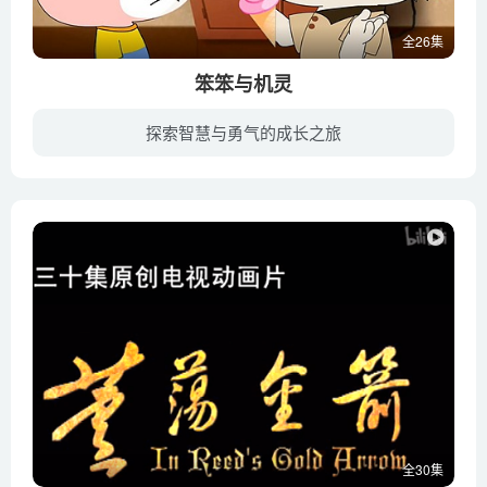
全26集
笨笨与机灵
探索智慧与勇气的成长之旅
小镇上出现神秘的大脚印、老鹰来袭、母鸡大婶的羽毛被偷…就这样，机灵狗，笨笨熊和唠唠叨叨的母鸡大婶，爱吹牛的兔子，贪婪的春春猪，聪明的浣熊杰米，捣蛋的狗不懂和小狐狸杰杰，还有那两个总...
全30集