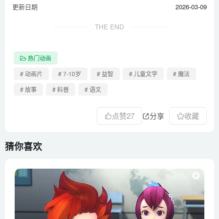
更新日期
2026-03-09
THE END
热门动画
# 动画片
# 7-10岁
# 益智
# 儿童文学
# 魔法
# 故事
# 科普
# 语文
点赞
27
分享
收藏
猜你喜欢