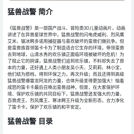
猛兽战警 简介
《猛兽战警》是一部国产战斗、冒险类3D儿童动画片，动画
讲述了在异兽星球世界中，猛兽战警的闪电虎威利、烈风鹰
艾米、锯冰鳄多诺用捕捉器与喜欢破坏的蛮兽们做抗争。但
是蛮兽族首领笛卡卡为了制造适合它生存的环境，带领蛮兽
去到地球，山清水秀的欢乐镇正面临环境被破坏的危机！为
了阻止它的阴谋，猛兽战警们追到欢乐镇，不料却失去了原
本的力量，还好遇上人类小朋友吴小天、艾莉莉、林小宝，
他们结为搭档，得到环保之力，再次升级；而且还得到高级
猛兽战警爆雷龙阿龙的力量，合体升级变得更加强大！恼羞
成怒的笛卡卡最后召唤出蛮兽战神，但是，在大家保护环
境、保护欢乐镇的共同目标下，猛兽战警迸发强大的力量，
百兽虎王、烈风鹰王、寒冰鳄王升级为全新形态，合力净化
了笛卡卡，保护了欢乐镇的和平安定。
猛兽战警 目录