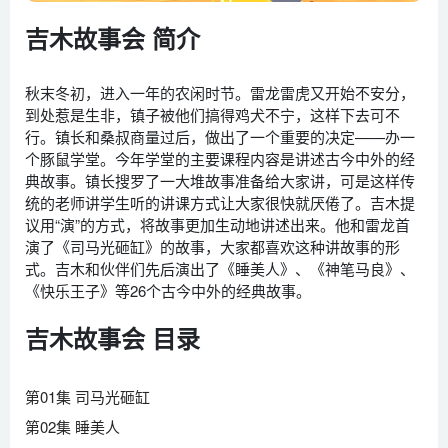
吉木故事会 简介
秋末冬初，进入一年的农闲时节。雷龙雷虎又开始不安分，
到处惹是生非，镇子被他们搞得鸡犬不宁，这样下去可不
行。镇长和桑叔商量过后，做出了一个重要的决定——办一
个豚鼠学堂。今年学堂的主要课程内容是讲述古今中外的经
典故事。镇长搜罗了一大堆故事准备给大家讲，可是这样传
统的老师讲学生听的讲课方式让大家很快就厌倦了。吉木提
议用“演”的方式，将故事更加生动地讲述出来。他和雷龙首
演了《司马光砸缸》的故事，大家都喜欢这种讲故事的形
式。吉木和伙伴们先后演出了《睡美人》、《神笔马良》、
《快乐王子》等26个古今中外的经典故事。
吉木故事会 目录
第01集 司马光砸缸
第02集 睡美人