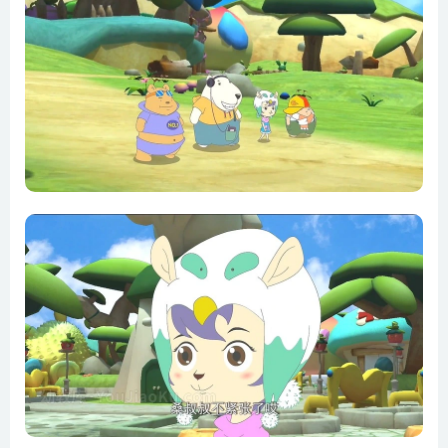
第18集 三只小猪
第19集 守株待兔
第20集 东郭先生
第21集 青蛙王子
第22集 打火匣
第23集 梁山伯与祝英台
第24集 白雪公主
第25集 星星银元
第26集 小蝌蚪找妈妈