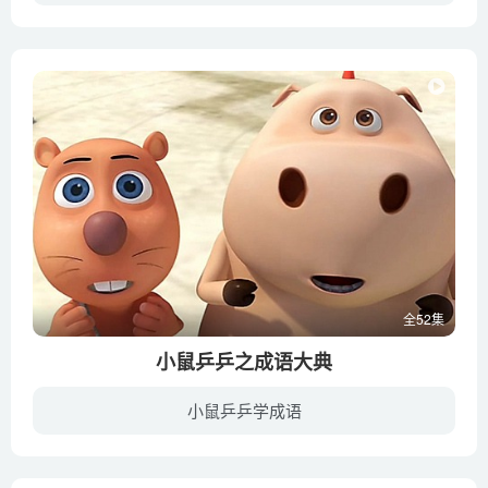
这是一个远离城市、了无人烟的荒野之地。雪花飞舞，天寒地冻。我们的故事就讲述居住在严酷环境里的三只兔子。三只兔子性格迥异，各有各的生活哲学。为了得到最喜爱的食物萝卜，他们或齐心协力，...
全52集
小鼠乒乒之成语大典
小鼠乒乒学成语
风景如画的欢乐村中，活泼、善良、机智、贪玩的小鼠乒乒和他的伙伴们上演着新奇有趣的故事。翻开本书，你将步入一段愉快的旅程，在不知不觉中感悟沉淀千年的中华成语智慧。机灵勇敢的乒乒和大智...