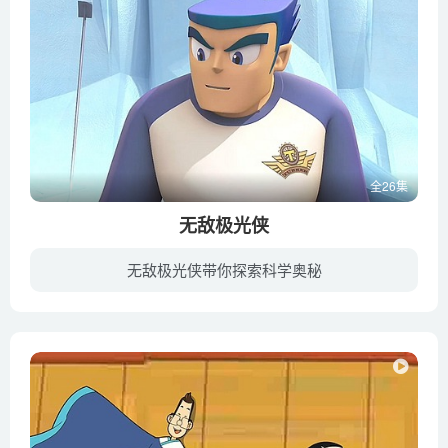
全26集
无敌极光侠
无敌极光侠带你探索科学奥秘
动画讲述了以沙漠之中受到外星不明物体冲击的梅罗市作为故事背景，主人公林赛乐因为在放学回家路上无意中收留了宇宙中最具威力的武器——闪电猫，从而招致各种离奇危险的事件频频发生。为了夺得...