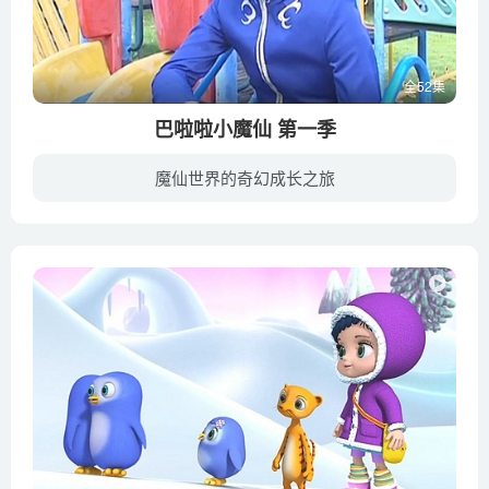
全52集
巴啦啦小魔仙 第一季
魔仙世界的奇幻成长之旅
魔仙堡是一个神奇的魔法世界，由魔仙女王统领，只有魔仙才能学习魔法，而且要懂得运用所学魔法来帮助别人。心术不正的黑魔仙小月竟偷练黑魔法，夺去魔仙彩石，欲夺取最高魔法的秘密，躲到人类世...