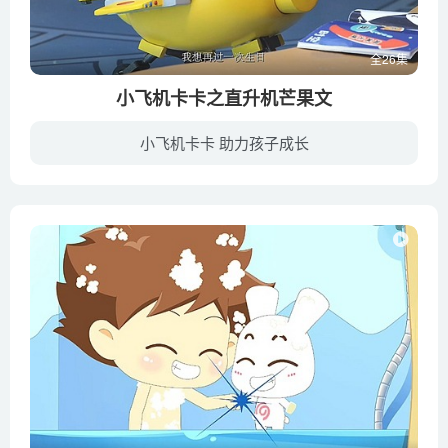
全26集
小飞机卡卡之直升机芒果文
小飞机卡卡 助力孩子成长
《小飞机卡卡之直升机芒果文》是一部飞机题材的定格动画片。本片适合3~6岁学龄前儿童，剧情通过发生在小飞机们身上一个个妙趣横生的故事，告诉小观众(3~6岁学龄前儿童)，只要留心，生活中知识无...