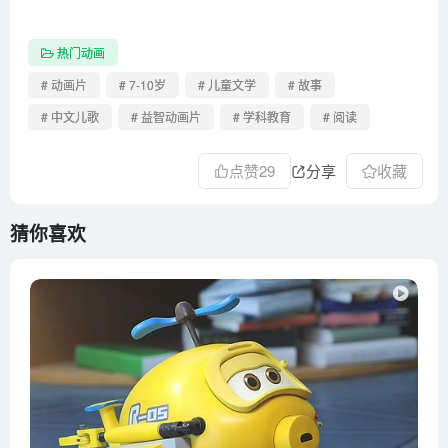
热门动画
# 动画片
# 7-10岁
# 儿童文学
# 故事
# 中文儿歌
# 益智动画片
# 学科教育
# 阅读
点赞
29
分享
收藏
猜你喜欢