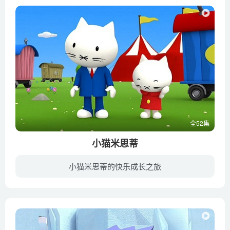
全52集
小猫米思蒂
小猫米思蒂的快乐成长之旅
米思蒂乖巧听话但是有主见，能干而谦和，和善又正直。她是所有人心目中的完美小可爱，米思蒂的故事，一定会在给你带来快乐的同时，也带来一些不断接近完美的改变……主角米斯蒂是一只活泼可爱乐...