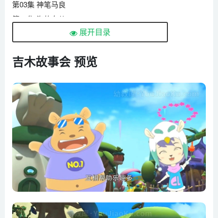
第03集 神笔马良
第04集 海的女儿
展开目录
第05集 卖火柴的小女孩
第06集 丑小鸭
吉木故事会 预览
第07集 快乐王子
第08集 国王的新衣
第09集 渔夫和金鱼的故事
第10集 灰姑娘
第11集 乌鸦喝水
第12集 小红帽
第13集 龟兔赛跑
第14集 亡羊补牢
第15集 狼来了
第16集 嫦娥奔月
第17集 豌豆公主