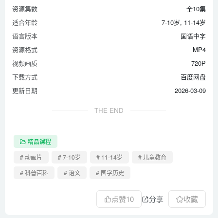
资源集数
全10集
适合年龄
7-10岁, 11-14岁
语言版本
国语中字
资源格式
MP4
视频画质
720P
下载方式
百度网盘
更新日期
2026-03-09
THE END
精品课程
# 动画片
# 7-10岁
# 11-14岁
# 儿童教育
# 科普百科
# 语文
# 国学历史
点赞
10
分享
收藏