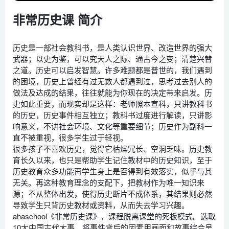
非常历史课 简介
历史是一部社会教科书，是人类认识世界、改造世界的强大
武器；以史为鉴，可以究天人之际、通古今之变；清楚兴替
之道。历史可以启发智慧。许多难题都是普世的，我们遇到
的困境，历史上曾经有过无数人都遇到过，思考过去别人的
做法及达成的结果，往往就能为你现在的决定带来启发。历
史如此重要，而现实却是这样：老师照本宣科，只讲教科书
的历史，历史事件相互独立；教科书过度进行解读，只讲影
响意义，不讲社会环境、文化等重要细节；历史作为副科一
直不被重视，很多学生过于轻视。
很多孩子不喜欢历史，觉得它枯燥冗长、空洞乏味。历史教
育长久以来，也只是帮助学生记住教材中的历史知识，至于
历史教育众多功能再学生身上是否得到有效落实，似乎与其
无关。再这种教育理念的支配下，把教材作为唯一知识来
源；不从整体出发，使得历史断片不成体系，其结果则必然
导致学生只背历史教材或资料，从而失去学习兴趣。
ahaschool《非常历史课》，课程脱离课堂的死板模式。选取
10大中国古代大事，将事件背后的因素用画面和故事综合呈