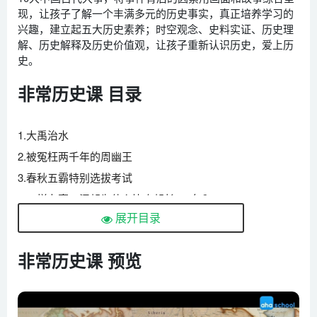
现，让孩子了解一个丰满多元的历史事实，真正培养学习的
兴趣，建立起五大历史素养；时空观念、史料实证、历史理
解、历史解释及历史价值观，让孩子重新认识历史，爱上历
史。
非常历史课 目录
1.大禹治水
2.被冤枉两千年的周幽王
3.春秋五霸特别选拔考试
4.一样办事，汉朝为什么比秦朝长200年？
展开目录
5.丝绸之路居然不是卖丝绸的？
6.中国民族融合竟然是因为“冷”
非常历史课 预览
7.导致了国家灭亡的改革竟被史书称
8.跨越1300年的高考指南
9.六百年前的一带一路