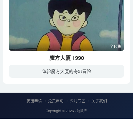
全10集
魔方大厦 1990
体验魔方大厦的奇幻冒险
六年级小学生莱克面临严峻的考试，加上父母一向管教甚严，所以他只能窝在家中学习，没法和小朋友们去往广阔的天地玩耍。这一天，莱克受到母亲惩罚，他气得那玩具魔方撒气。谁知，受到撞击的魔方...
友链申请
免责声明
少儿专区
关于我们
Copyright © 2026 ·
幼教库