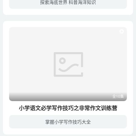
探索海底世界 科普海洋知识
海洋馆每个小朋友必去的地方，但爸爸妈妈经常苦恼，无论去几次海洋馆，孩子只记得动物的名字，“看，大白鲨”“好多水母噢！”。如何让孩子深度了解海洋，学习更多海洋知识？逛10次海洋馆，不如...
全10集
小学语文必学写作技巧之非常作文训练营
掌握小学写作技巧大全
害怕写作文，作文写得像流水账一样？总是感觉没有内容可写，半天也找不到写作内容？文章写出来后重点不突出，描写也不具体？这些都是孩子们在平时作文中常遇到的挑战，经过非常作文训练营的学习...