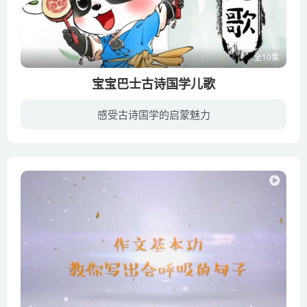
全10集
宝宝巴士古诗国学儿歌
感受古诗国学的启蒙魅力
《宝宝巴士古诗国学儿歌》精选父母最熟悉的古诗儿歌，内容涵盖《鹅鹅鹅》《送别》《悯农》《春晓》等内容，既是儿歌也是古诗，万千宝宝和家长们最最喜爱的启蒙形式！儿歌边唱边学，启蒙快人一步...