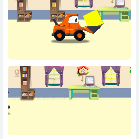
18. 运载彩色工程车
19. 彩色翻斗车变身
20. 推土车换形状轮胎
21. 翻斗车踢足球
22. 彩色翻斗车
23. 彩色吊车
24. 工程车组装
25. 箱子
26. 组装卡车
27. 五颜六色的压路机
28. 压路机憨憨打保龄球
29. 不一样的壮壮
30. 收割机收割小怪兽
31. 皮皮喷漆
32. 跳游泳池