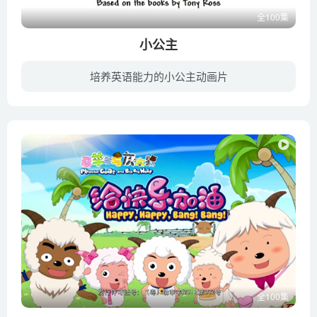
全100集
小公主
培养英语能力的小公主动画片
《小公主 Little Princess》是一部英国动画片，改编自备受赞誉的儿童文学作家、插画师托尼罗斯先生主笔的同名绘本。动画讲述了作为受人爱戴的国王与王后的独生女，小公主在城堡中开心自由的玩耍...
全100集