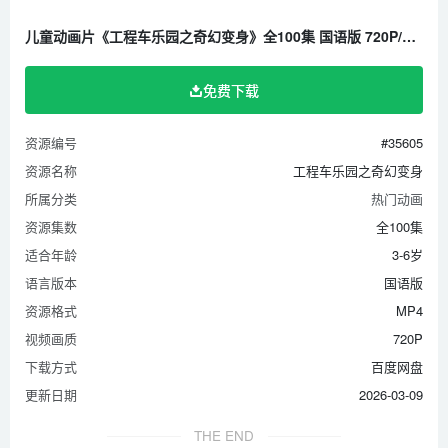
33. 拉蔬菜
儿童动画片《工程车乐园之奇幻变身》全100集 国语版 720P/MP4/580M 百度云网盘下载
34. 拉货的翻斗车
35. 打保龄球
免费下载
36. 拉足球
37. 拉水果
资源编号
#35605
38. 彩蛋
资源名称
工程车乐园之奇幻变身
39. 糖果
所属分类
热门动画
40. 染色
资源集数
全100集
41. 运输车
适合年龄
3-6岁
语言版本
国语版
42. 球
资源格式
MP4
43. 礼盒
视频画质
720P
44. 拼车
下载方式
百度网盘
45. 变色球
更新日期
2026-03-09
46. 水果
47. 推宝石
THE END