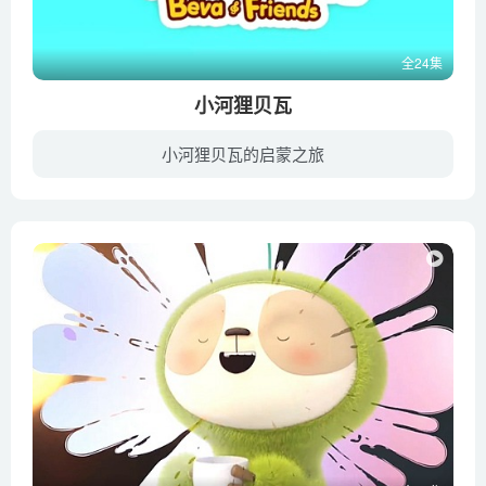
63. 彩色工程车
64. 魔术
全24集
65. 礼盒
小河狸贝瓦
66. 皮皮运输
67. 工程车消消乐
小河狸贝瓦的启蒙之旅
68. 运输球形轮胎工程车
《小河狸贝瓦》是适合3~6岁幼儿观看的“小公民行为养成”音乐启蒙动画。它以孩子的视角来呈现世界，让孩子在观看动画内容的过程中，学习适应社会，学会交流和遵守合理的规则、探索自己和周围世...
69. 球里的工程车
70. 玩球
71. 染色缸
72. 组装工程车
73. 收割水果
74. 树上的皮皮
75. 变色路
76. 不同颜色的工程车比赛
77. 水果滑梯