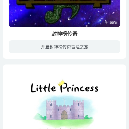
全100集
封神榜传奇
开启封神榜传奇冒险之旅
故事发生在商朝末年，是时妖孽横行、纣王荒淫无道、残害忠良，人 民怨声载道，正是风雨欲来，暗潮涌动。，当廷直谏触怒了纣王，被囚禁在朝歌，幸为奇士姜子牙所救。大难不死的姬昌拜子牙为相，...