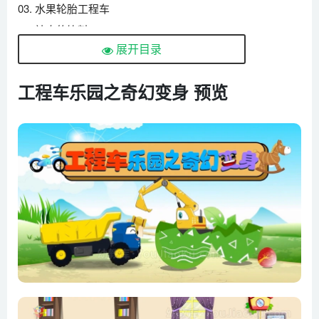
03. 水果轮胎工程车
04. 神奇的饮料
展开目录
05. 工程车踢足球
06. 工程车收水果
工程车乐园之奇幻变身 预览
07. 水果滑梯
08. 工程车识恐龙
09. 种恐龙树
10. 足球轮胎翻斗车
11. 五颜六色的蛋
12. 工程车滑滑梯
13. 足球里的工程车
14. 工程车换球形轮胎
15. 工程车变身
16. 强大的压路机
17. 翻斗车皮皮变身