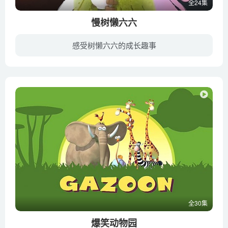
全24集
78. 水果糖
慢树懒六六
79. 彩蛋车
80. 水果变成糖果
感受树懒六六的成长趣事
81. 出现在路上的形状
《慢树懒六六》讲述了树懒六六、犰狳阿来和食蚁兽吉仔，从亚马逊雨林搬进了都市的钢筋丛林，一起住在城中村的天台树屋中。树懒六六因为行动慢而找不到工作，急性子阿来在便利店打零工，胆小鬼吉...
82. 吊车帮助工程罐车安装
83. 工程车拉小动物
84. 消消消
85. 球
86. 砸箱子
87. 搬箱子
88. 土里的车
89. 油漆桶染色
90. 收集皮皮
全30集
91. 组装工程车
爆笑动物园
92. 跷跷板