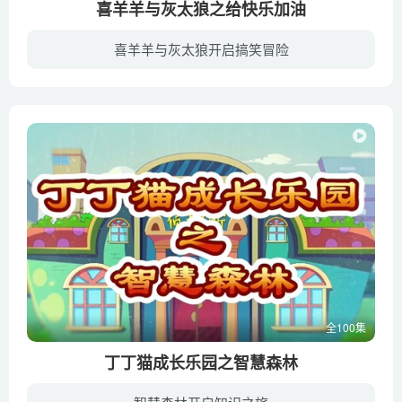
喜羊羊与灰太狼之给快乐加油
喜羊羊与灰太狼开启搞笑冒险
《喜羊羊与灰太狼之给快乐加油》是《喜羊羊与灰太狼》系列动画的第5部作品。青青草原迎来了新的一年，长大了的小灰灰整天捣乱，狼族有个成 “狼” 仪式：凡是年满七岁的狼必须抓到一只羊，否则...
全100集
丁丁猫成长乐园之智慧森林