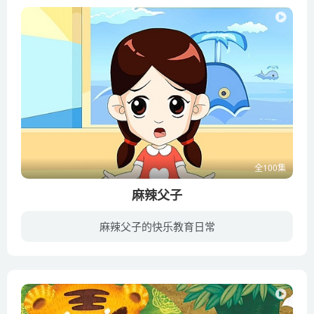
全100集
麻辣父子
麻辣父子的快乐教育日常
该片讲述了出生于二十世纪70年代末的爸爸皮大伟和6岁的儿子皮豆豆之间的趣事。刚满6岁的皮豆豆感觉自己是个小男子汉了，面对父亲的教育常常有些小小叛逆，父亲皮大伟感觉对儿子关心不够，开始了...