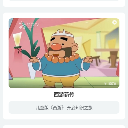
《It's Reading Time》低幼英文绘本系列是 Youtube的的绘本讲读频道,目标受众是针对0-10岁的母语国家的孩子,但是这些绘本正好适合国内英语启蒙阶段的孩子,内容比较简单,句子比较短,图画丰富,根...
全100集
西游新传
儿童版《西游》 开启知识之旅
千年后的今天，唐僧师徒再次聚首，为打开一本新的真经，前往各地去寻找十块宝石。随着岁月的流逝，我们熟知的这师徒四人，他们的性格都发生了改变。唐僧变成了一个自恋的小心眼，悟空更是成为一...