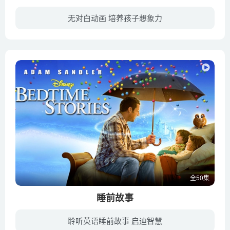
93. 浇灌车
无对白动画 培养孩子想象力
94. 浇灌车浇水
《爆笑动物园 GAZOON》又被译为《非洲奇趣录》，源于法国，曾两次获奖，画面细腻，制作考究。用风趣幽默的对话讲述了非洲大草原上的一群野生动物们的快乐生活。包括大象、长颈鹿、猴子等等。针...
95. 蔬菜砸车
96. 染色坑
97. 组装压路机
98. 工程车想要装载的蔬菜
99. 水果轮胎
100. 工程车教你认识颜色
全50集
睡前故事
聆听英语睡前故事 启迪智慧