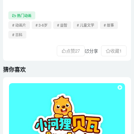
48. 变色水
49. 回家
热门动画
50. 工程车树
# 动画片
# 3-6岁
# 益智
# 儿童文学
# 故事
51. 方块变车
# 百科
52. 油漆桶
53. 不同颜色的篮球
点赞
27
分享
收藏
1
54. 多边形轮胎
55. 换轮胎
猜你喜欢
56. 玩弹簧
57. 踢足球
58. 拉蔬菜的翻斗车
59. 换轮胎
60. 滑滑梯
61. 水果与工程车
62. 土里的多彩工程车