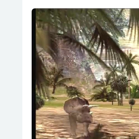
第08集 并合踝龙
第09集 布鳄
第10集 慈母龙
第11集 达斯布雷龙
第12集 大眼鱼龙
第13集 钉状龙
第14集 多刺甲龙
第15集 鳄鱼
第16集 额龙
第17集 风神翼龙
第18集 贵州龙
第19集 和平永川龙
第20集 黑瑞龙
第21集 喙头蜥