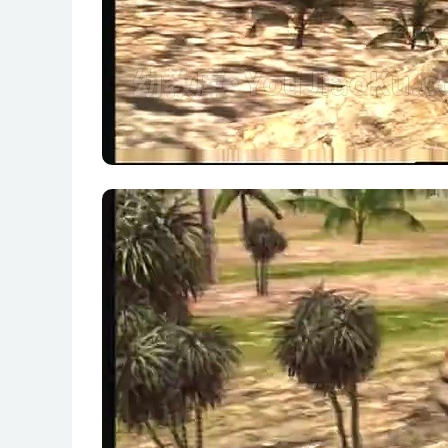
第22集 喙嘴龙
第23集 火山齿龙
第24集 棘背龙
第25集 棘龙
第26集 棘龙的帆状脊有什么作用
第27集 甲龙
第28集 角鼻龙
第29集 角冠龙
第30集 恐龙也有一颗慈爱的父母心
第31集 恐爪龙
第32集 快盗龙
第33集 芦沟龙
第34集 蛮龙
第35集 啮齿龙