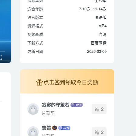
资源集数
全76集
适合年龄
7-10岁, 11-14岁
适合年龄
7-10岁, 11-14岁
语言版本
国语版
语言版本
国语版
资源格式
MP4
资源格式
MP4
视频画质
高清
视频画质
高清
下载方式
百度网盘
下载方式
百度网盘
更新日期
2026-03-09
更新日期
2026-03-09
点击签到领取今日奖励
寂寥的守望者
2
片刻前
箫笛
2
片刻前