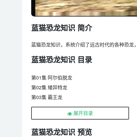
蓝猫恐龙知识 简介
蓝猫恐龙知识，系统介绍了远古时代的各种恐龙
蓝猫恐龙知识 目录
第01集 阿尔伯脱龙
第02集 矮异特龙
第03集 霸王龙
第04集 霸王龙下
展开目录
第05集 白垩纪
第06集 板龙
蓝猫恐龙知识 预览
第07集 板龙下