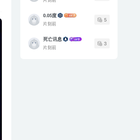
0.05度
5
片刻前
死亡讯息
3
片刻前