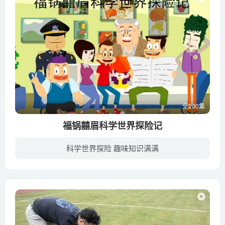
全200集
福锅囍眉科学世界探险记
科学世界探险 趣味知识满满
以福锅囍眉为主人公，通过一次次探秘和历险的精彩小故事带领小朋友们进入奇妙的科学世界，每次探秘虽然经历不同，但却有着一个共同的主题—“从小树立环保意识，爱护我们生活的地球”。我们希望...