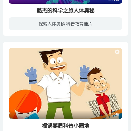
酷杰的科学之旅人体奥秘
探索人体奥秘 科普教育佳片
为治疗某些疾病做医学探索，酷杰三人组作为志愿者驾驶微型飞船潜入人体进行医学性质考察。途径过程使观众直观了解人体多个重要器官，科普人体免疫细胞运作机理。
全50集
福锅囍眉科普小园地