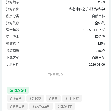
资源编号
#359
资源名称
科普中国之乐乐熊读科学
所属分类
自然百科
资源集数
全56集
适合年龄
7-10岁, 11-14岁
语言版本
国语版
资源格式
MP4
视频画质
2160P
下载方式
百度网盘
更新日期
2026-03-09
THE END
自然百科
# 动画片
# 7-10岁
# 科普
# 11-14岁
# 科普百科
# 益智动画片
# 自然科学