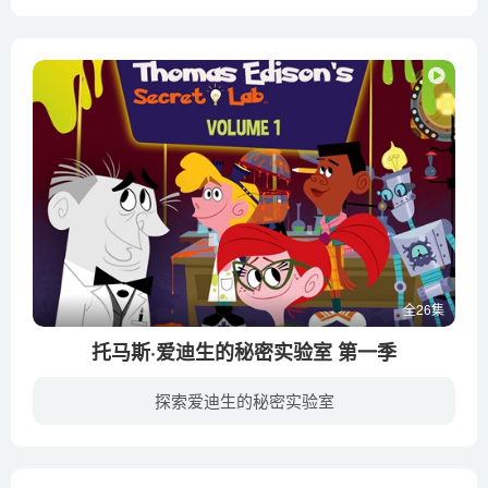
酷爱读书的淘气包小望在一次学校组织的洞窟探查活动上迷路了，在那里小望遇到了童话书里的主人公，如辛巴达历险记、森林王子泰山等。通过故事传达给人们不要无节制的过度开发地球，保护大自然由...
全26集
托马斯·爱迪生的秘密实验室 第一季
探索爱迪生的秘密实验室
《托马斯·爱迪生的秘密实验室 Thomas Edison's Secret Lab》是一部美国科普动画片，于2015年播出。每个人都知道托马斯·爱迪生是有史以来最多产的发明家之一，但你不知道的是他发明了一个虚拟...