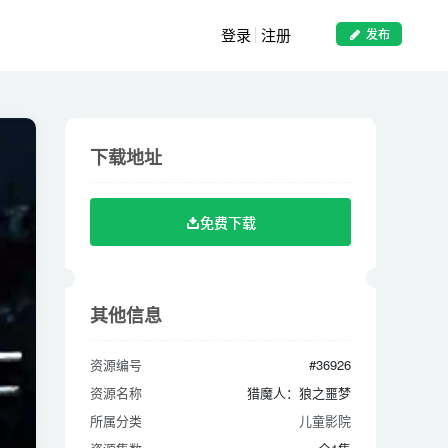
登录
注册
发布
下载地址
下载地址
免费下载
免费下载
其他信息
其他信息
资源编号
#36926
资源编号
#36926
资源名称
猎魔人：狼之噩梦
资源名称
猎魔人：狼之噩梦
所属分类
儿童影院
所属分类
儿童影院
资源集数
全1集