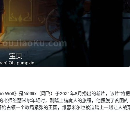
of the Wolf》是Netflix（网飞）于2021年8月播出的新片，该片“将把
特的老师维瑟米尔年轻时，刚踏上猎魔人的旅程，他摆脱了贫困的
开始占领一个政局紧张的王国，维瑟米尔也被迫踏上一趟让人战