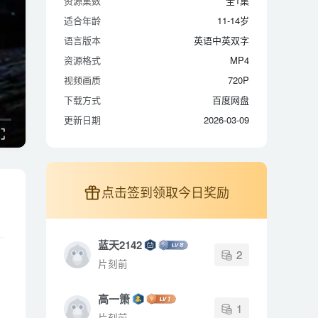
资源集数
全1集
适合年龄
11-14岁
适合年龄
11-14岁
语言版本
英语中英双字
语言版本
英语中英双字
资源格式
MP4
资源格式
MP4
视频画质
720P
视频画质
720P
下载方式
百度网盘
下载方式
百度网盘
更新日期
2026-03-09
更新日期
2026-03-09
点击签到领取今日奖励
蓝天2142
2
片刻前
高一箫
1
片刻前