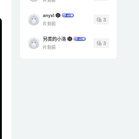
anyxl
3
片刻前
另类的小洛
3
片刻前