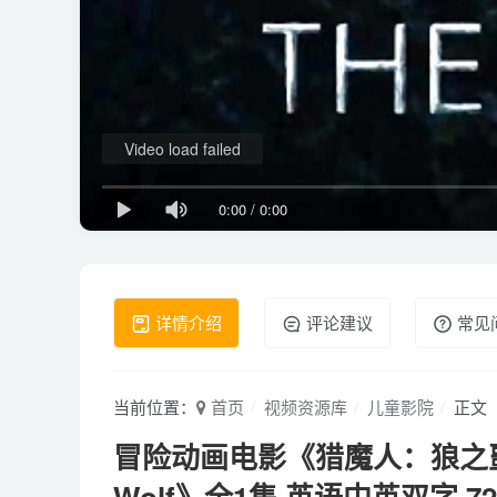
Video load failed
0:00
/
0:00
详情介绍
评论建议
常见
当前位置：
首页
视频资源库
儿童影院
正文
冒险动画电影《猎魔人：狼之噩梦 The 
Wolf》全1集 英语中英双字 72