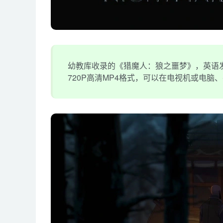
幼教库收录的《猎魔人：狼之噩梦》，英语发
720P高清MP4格式，可以在电视机或电脑