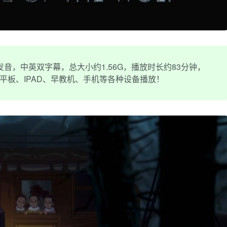
音，中英双字幕，总大小约1.56G，播放时长约83分钟，
、平板、IPAD、早教机、手机等各种设备播放！