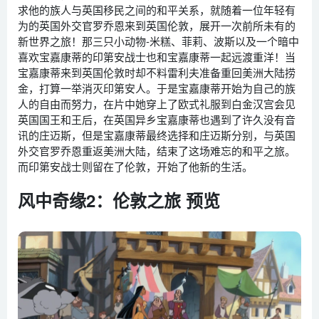
求他的族人与英国移民之间的和平关系，就随着一位年轻有
为的英国外交官罗乔恩来到英国伦敦，展开一次前所未有的
新世界之旅！那三只小动物-米糕、菲莉、波斯以及一个暗中
喜欢宝嘉康蒂的印第安战士也和宝嘉康蒂一起远渡重洋！当
宝嘉康蒂来到英国伦敦时却不料雷利夫准备重回美洲大陆捞
金，打算一举消灭印第安人。于是宝嘉康蒂开始为自己的族
人的自由而努力，在片中她穿上了欧式礼服到白金汉宫会见
英国国王和王后，在英国异乡宝嘉康蒂也遇到了许久没有音
讯的庄迈斯，但是宝嘉康蒂最终选择和庄迈斯分别，与英国
外交官罗乔恩重返美洲大陆，结束了这场难忘的和平之旅。
而印第安战士则留在了伦敦，开始了他新的生活。
风中奇缘2：伦敦之旅 预览