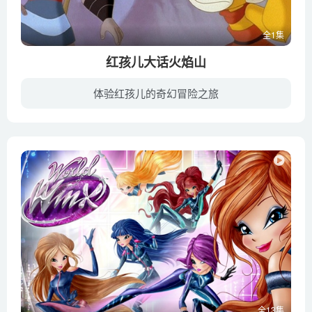
全1集
红孩儿大话火焰山
体验红孩儿的奇幻冒险之旅
唐三藏（陈昭荣 配音）带着三个徒弟孙悟空（玛莎 配音）、猪八戒（陈宣裕 配音）和沙僧千里迢迢前往西域，想要取得真经。一路上经历了各种磨难的四人来到了火焰山，四人得知，只有借助宝扇的力...
全13集