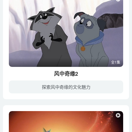
全1集
风中奇缘2
探索风中奇缘的文化魅力
故事发生在公元1612年，宝嘉公主（艾琳·贝达 Irene Bedard 配音）跟随着英国外交官拉尔夫（比利·赞恩 Billy Zane 配音）远渡重洋来到英国伦敦面见国王和王后，共同商讨族人的命运和领土的未来...