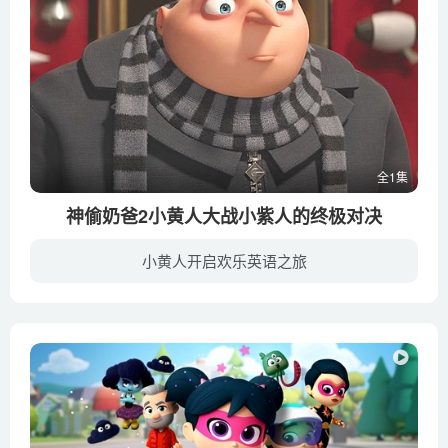
全1集
神偷奶爸2小黄人大战小紫人的终极对决
小黄人开启欢乐英语之旅
自从与玛戈（米兰达·卡斯格拉夫 Miranda Cosgrove 配音）、伊迪丝（达娜·盖伊 Dana Gaier 配音）和阿格蕾丝（埃尔希·费舍 Elsie Fisher 配音）三个可爱的小女孩实现宿命的邂逅，曾经的大坏蛋...