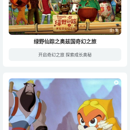
全1集
绿野仙踪之奥兹国奇幻之旅
开启奇幻之旅 探索成长奥秘
绿野仙踪之奥兹国奇幻之旅(Fantastic Journey to OZ)是一部俄罗斯3D冒险动画电影，于2017年上映。影片讲述了狡猾且诡计多端的Urfin发现了一种神奇的魔法粉，这种魔法粉可以赋予任何事物以生命。...