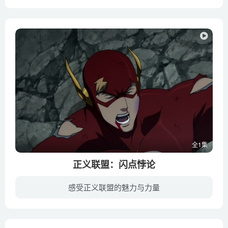
《猎魔人：狼之噩梦 The Witcher: Nightmare of the Wolf》是Netflix（网飞）于2021年8月播出的新片，该片“将把我们带回大陆所面临的新危机”，聚焦白狼杰洛特的老师维瑟米尔年轻时，刚踏上猎...
全1集
正义联盟：闪点悖论
感受正义联盟的魅力与力量
某晚，中央城爆发激战，闪电侠巴里·艾伦（贾斯汀·钱伯斯 Justin Chambers 配音）和超人、蝙蝠侠、戴安娜、绿灯侠等正义联盟的伙伴们与来自25世纪的急速教授及其爪牙镜子大师、陀螺、速冻队长...