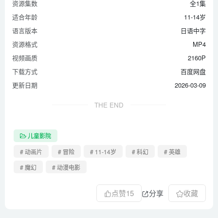
资源集数
全1集
适合年龄
11-14岁
语言版本
日语中字
资源格式
MP4
视频画质
2160P
下载方式
百度网盘
更新日期
2026-03-09
THE END
儿童影院
# 动画片
# 冒险
# 11-14岁
# 科幻
# 英雄
# 魔幻
# 动漫电影
点赞
15
分享
收藏