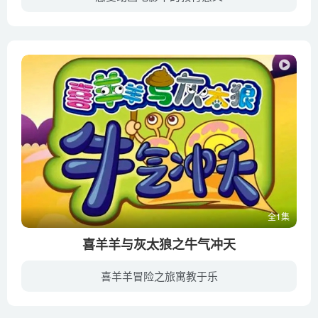
小铃是一个整日里慢慢腾腾迷迷糊糊的姑娘，最大的爱好就是画画。眼看着到了嫁人的年纪，在父母的安排下，小铃来到了吴市，嫁给了名为北条周作的男子，成为了北条家的媳妇。 径子是周作的姐姐，...
全1集
喜羊羊与灰太狼之牛气冲天
喜羊羊冒险之旅寓教于乐
《喜羊羊与灰太狼之牛气冲天》是《喜羊羊与灰太狼》系列动画电影的第一部，于2009年上映。又是新的一年，灰太狼喜上加喜，和老婆红太狼得了宝贝儿子小灰灰。为了给至今未开羊荤的小灰灰打打牙祭...