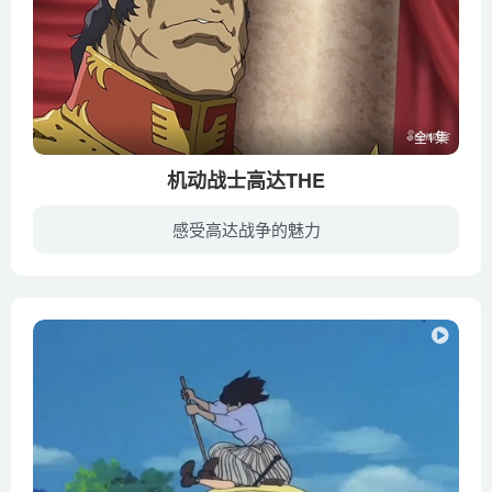
全1集
机动战士高达THE
感受高达战争的魅力
《机动战士高达 The Origin》系列第五作“鲁姆战役篇”主要聚焦的是夏亚成名之战鲁姆战役，夏亚在鲁姆战役开着自己的红色涂装专用扎古以三倍速度击沉了联邦军的五艘战舰，之后夏亚也就有了“赤...