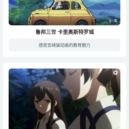
全1集
鲁邦三世 卡里奥斯特罗城
感受宫崎骏动画的教育魅力
卡里奥斯特罗，一个位于欧洲人口只有3500人的小国家，却是世界上最逼真的伪钞——山羊之钞的发源地。其伪钞之真，连鲁邦三世这样的大盗都险些被其蒙蔽。鲁邦和伙伴旅行至此，恰巧遇见正被一伙暴...