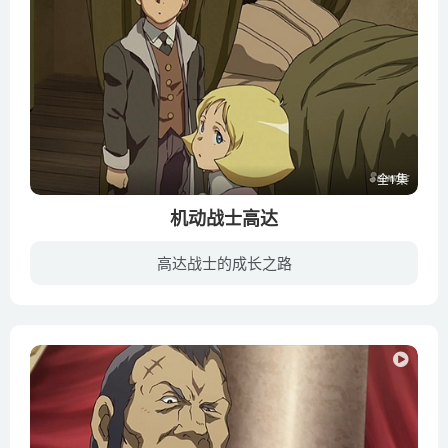
全1集
机动战士高达
高达战士的成长之路
故事总共四话，以一年战争发生前的时空为背景，描述宇宙世纪λ于SIDE 3的慕佐自治共和国，该国议长吉翁·兹姆·戴昆在发表「完全独立宣言」之时候突然逝世。对于这场意外，戴昆的亲信金巴·拉尔...