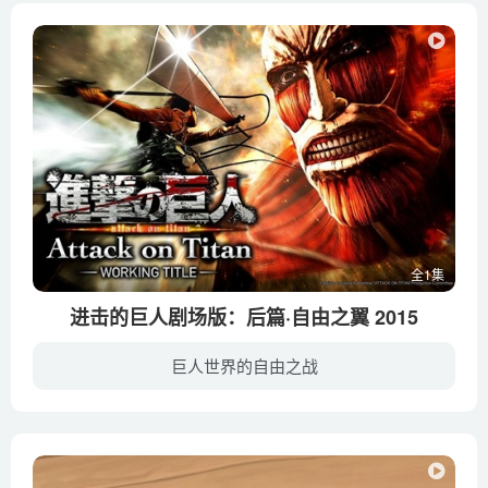
全1集
进击的巨人剧场版：后篇·自由之翼 2015
巨人世界的自由之战
人类曾一度因被巨人捕食而崩溃。幸存下来的人们建造了三面巨大的防护墙来阻止了巨人的入侵，在这隔绝的环境里享受了一百年的和平。不过作为“和平”的代价，人类失去了到墙壁的外面去这一“自由...