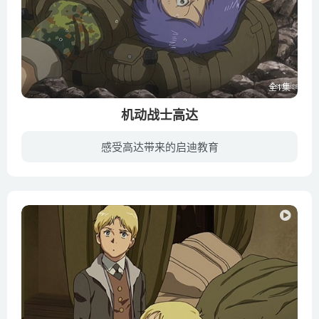
全1集
机动战士高达
感受高达带来的启迪教育
宇宙世纪0068年，居住在SIDE3的慕佐自治共和国议长发表完《完全独立宣言》后意外身亡，由此引发了连番的动乱，许多人的命运也就此发生根本转变。转眼来到宇宙世纪0074年，爱德华·玛斯（池田秀...