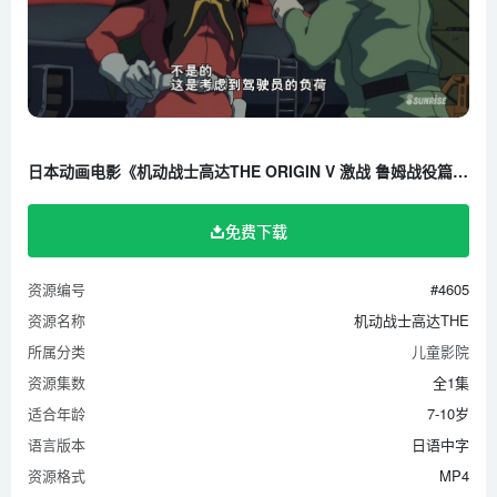
日本动画电影《机动战士高达THE ORIGIN V 激战 鲁姆战役篇 2017》全1集 日语中字 1080P/MP4/799M 百度云网盘下载
免费下载
资源编号
#4605
资源名称
机动战士高达THE
所属分类
儿童影院
资源集数
全1集
适合年龄
7-10岁
语言版本
日语中字
资源格式
MP4