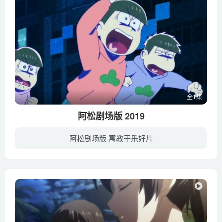
全1集
阿松剧场版 2019
阿松剧场版 寓教于乐好片
那六胞胎在完全新作剧场版中回来了！ 已经超过二十岁却还是废柴尼特处男的松野家六兄弟。 某天在高中同学会中重逢的同学们， 都已经以社会人的身份生活，成为了正经的大人。 自己那无可辩驳的寒...