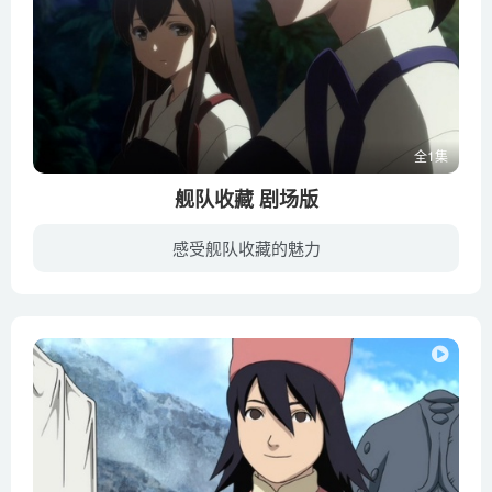
全1集
舰队收藏 剧场版
感受舰队收藏的魅力
这是一个人类失去制海权的世界。蹂躏大海的威胁叫做“深海栖舰”。可以与这种威胁进行对抗的，只有被称为“舰娘”的继承了存活舰艇之魂的女孩们。对抗深海栖舰的舰队据点就是“镇守府”。那里汇...