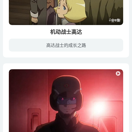
全1集
机动战士高达
高达战士的成长之路
故事总共四话，以一年战争发生前的时空为背景，描述宇宙世纪λ于SIDE 3的慕佐自治共和国，该国议长吉翁·兹姆·戴昆在发表「完全独立宣言」之时候突然逝世。对于这场意外，戴昆的亲信金巴·拉尔...