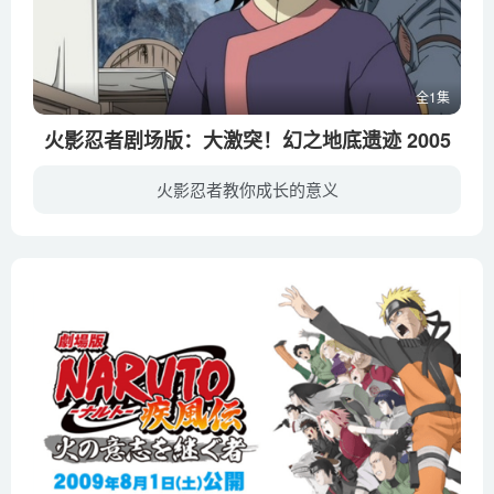
全1集
火影忍者剧场版：大激突！幻之地底遗迹 2005
火影忍者教你成长的意义
鸣人、小樱和鹿丸三人进入深山寻找走失的雪貂，在回来的路上，他们遭到全副武装的骑士团的袭击。在激烈的对抗中，鸣人和对方的白甲头目特穆金一同跌落悬崖，两人被刚巧路过的商队所救。一路上，...