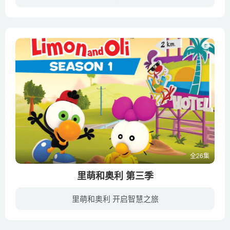
小智来自真新镇，他的目标是要成为神奇宝贝顶级训练师。在即将展开训练师旅程的一天，因为迟到，他并没有拿到初始的小精灵。大木博士见状，便送了一只不愿进精灵球和非常调皮的皮卡丘给这位失落...
全26集
里萌和奥利 第三季
里萌和奥利 开启智慧之旅
里萌和奥利是一对有趣，古灵精怪的好朋友，改编自一部连环漫画册《Limon and Zeytin》。里萌很聪明，面对困境时通常心态较敏感，而奥利总是很冷静的那一个。但他能在最疯狂的时候让你开怀大笑。...