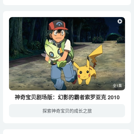
持续在世界各地进行修业之旅的小智、小刚和小霞，历经长途跋涉终于来到了位于山谷丘陵处的目的地阿拉莫斯镇。小镇上耸立着象征时间与空间的时光之塔，新一轮的神奇宝贝竞赛将在塔的下方举行。小...
全1集
神奇宝贝剧场版：幻影的霸者索罗亚克 2010
探索神奇宝贝的成长之旅
在风景秀丽，气候宜人的王冠市，即将举行神奇宝贝足篮世界杯比赛，届时，大批的观众和训练师会涌入此处，整个城市将会陷入一片欢乐的海洋之中。小智一行人正在前往王冠市的路上，旅途中，他们遇...