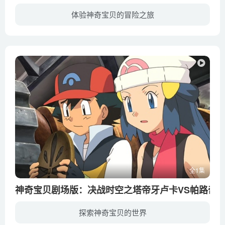
体验神奇宝贝的冒险之旅
位于卡洛斯地区有一座和谐宁静的地下王国——钻石王国。调皮可爱的精灵公主蒂安希备受宠爱，然而她似乎并未拥有让维持着王国运行的神圣钻石继续产生能量的能力，为此她在长老的指点下启程前去寻...
全1集
神奇宝贝剧场版：决战时空之塔帝牙卢卡VS帕路奇犽VS
探索神奇宝贝的世界