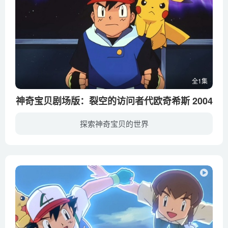
全1集
神奇宝贝剧场版：裂空的访问者代欧奇希斯 2004
探索神奇宝贝的世界
在代欧奇希斯（以下代欧）变成防御型态与裂空坐持续激战的同时，拉鲁斯市广播系统昭告大家紧急避难。市民们听到广播后便惊慌疏散。代欧此时又变成攻击型态，并对裂空坐释出攻击。广播持续呼吁民...