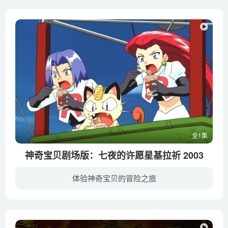
全1集
神奇宝贝剧场版：七夜的许愿星基拉祈 2003
体验神奇宝贝的冒险之旅
千年一次的彗星之夜里，愿望将会实现…… 立志成为出色的神奇宝贝训练师的小智、小遥和小胜，带着皮卡丘展开了新的旅程。为了观看千年彗星出现的刹那，来到恩斯游乐场，并认识魔术师巴特勒与戴...