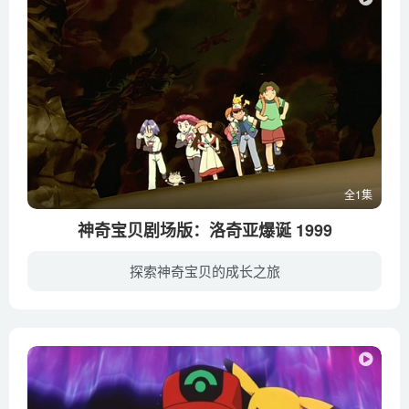
全1集
神奇宝贝剧场版：洛奇亚爆诞 1999
探索神奇宝贝的成长之旅
小智一行人在海上遇见了危险的风暴，流落到了橘子群岛中的亚西亚岛上，这里即将举行热闹的大型庆典，而小智在意外之中遇见了庆典的圣女弗卢拉（平松晶子 配音）。弗卢拉选中了小智作为庆典的“...