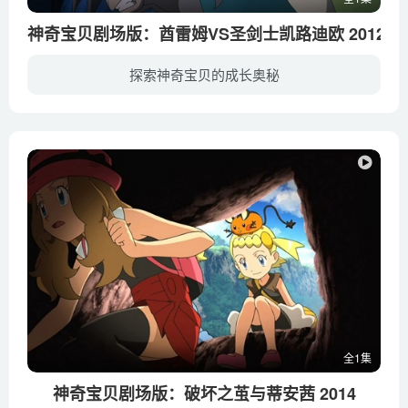
神奇宝贝剧场版：酋雷姆VS圣剑士凯路迪欧 2012
探索神奇宝贝的成长奥秘
在地势险峻的山谷腹地，勇猛果敢的神奇宝贝凯尔迪奥追随传说中的圣剑士克巴路欧、泰利奇欧、比利基恩修行，朝着圣剑士的目标持续努力。自不量力的凯尔迪奥不听三位老师的忠告，贸然向龙系最强的...
全1集
神奇宝贝剧场版：破坏之茧与蒂安茜 2014