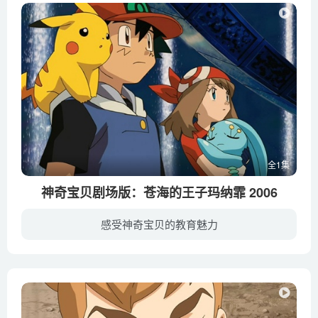
全1集
神奇宝贝剧场版：苍海的王子玛纳霏 2006
感受神奇宝贝的教育魅力
正在进行修业之旅的小智、小刚、小遥和小正，在前往下一个城镇的路上迷失方向。口渴难耐的他们在荒野中偶遇巡回表演的美丽少女洋美及其所在的玛丽娜剧团，于是随着她们展开愉快的旅行。洋美是水...