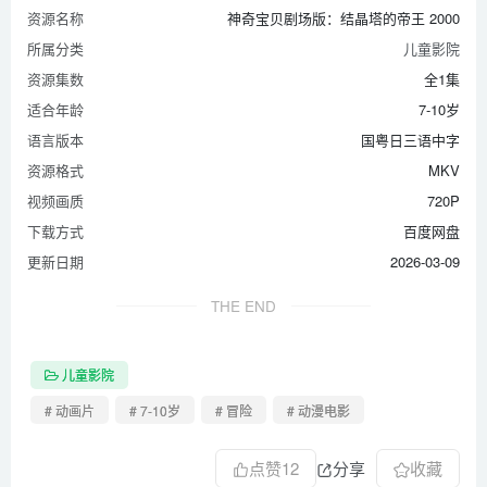
资源名称
神奇宝贝剧场版：结晶塔的帝王 2000
所属分类
儿童影院
资源集数
全1集
适合年龄
7-10岁
语言版本
国粤日三语中字
资源格式
MKV
视频画质
720P
下载方式
百度网盘
更新日期
2026-03-09
THE END
儿童影院
# 动画片
# 7-10岁
# 冒险
# 动漫电影
点赞
12
分享
收藏