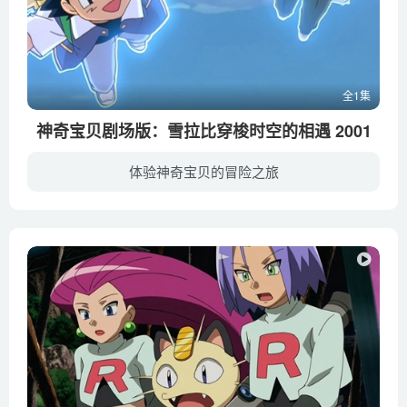
全1集
神奇宝贝剧场版：雪拉比穿梭时空的相遇 2001
体验神奇宝贝的冒险之旅
在电影开始开篇，场景好像被设置在一片大森林中。在森林内, 一声强力的呼救被一个叫Yukinari的男孩听到了。Yukinari是一个在残酷社会中比较天真的男孩，但这次经历对他来说是可能使他终身受益。...