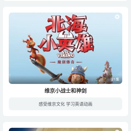
全1集
维京小战士和神剑
感受维京文化 学习英语动画
维克梦想着和他的父亲哈尔瓦尔一起航行和探索北海。起初哈尔瓦尔犹豫了一下，但是当年轻的维克的母亲伊尔瓦被洛基变成雕像时，哈尔瓦尔必须前往阿斯加德，神之城;维克设计了一个计划，帮助哈尔...