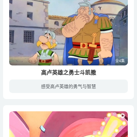
全4集
高卢英雄之勇士斗凯撒
感受高卢英雄的勇气与智慧
恺撒大帝带领着他引以为傲的强大军队将领土扩张的铁蹄伸向了大布列颠岛，战无不胜的他们很快就攻占下了岛上的所有部落和领地，惟独一个聚集着高卢人的部落因为拥有一种特殊的秘密武器，始终没有...