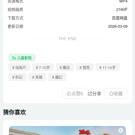
资源格式
MP4
视频画质
2160P
下载方式
百度网盘
更新日期
2026-03-09
THE END
儿童影院
# 动画片
# 7-10岁
# 魔法
# 冒险
# 11-14岁
# 科幻
# 英雄
# 魔幻
点赞
6
分享
收藏
猜你喜欢