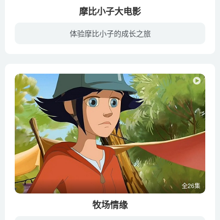
摩比小子大电影
体验摩比小子的成长之旅
本片是动画和真人相结合的影片，讲述一对姐弟玛拉（安雅·泰勒-乔伊 配音）和查理（加布里埃尔·贝特曼 配音）的冒险故事。当查理意外地消失在摩比世界动画宇宙里，玛拉必须去找到他并把他救回...
全26集
牧场情缘