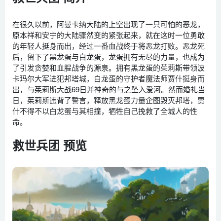
在很久以前，阿曼卡纳大陆的上空出现了一只可怕的恶龙，
原本祥和安宁的大陆骤然变的紧张起来，就在这时一位勇敢
的年轻人挺身而出，经过一番血战终于将恶龙打败。恶龙死
后，留下了黑龙蛋与白龙蛋，龙蛋拥有无尽的力量，也成为
了引发贪婪和血腥战争的源泉。拥有黑龙蛋的茱莉斯带领波
卡玛尔大军进犯邦塔城，白龙蛋的守护者魔法师贾什挺身而
出，与茱莉斯大战69日并神奇的与之坠入爱河。然而婚礼当
日，茱莉斯违背了誓言，释放黑龙蛋力量企图毁灭邦塔，贾
什不得不以白龙蛋与其相撞，牺牲自己挽救了全城人的性
命。
救世兵团 预览