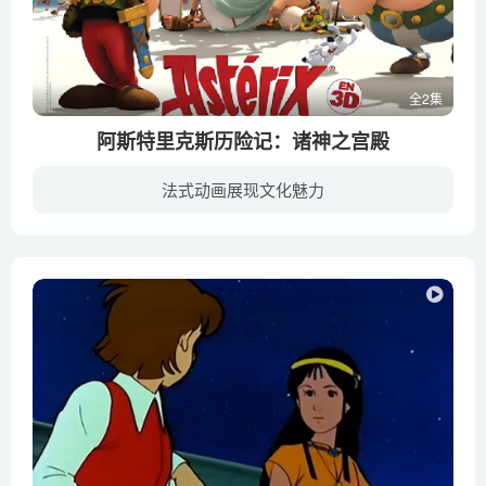
全2集
阿斯特里克斯历险记：诸神之宫殿
法式动画展现文化魅力
凯撒为了淡化阿斯特里克斯村庄的团结，削弱当地的习俗，在高卢附近建立一个度假村。村民前方百计破坏这项工程，首先是神奇的森林补植，然后在罗马人搬入新夏后吓跑他们，最后又将刚迁入的罗马兵...