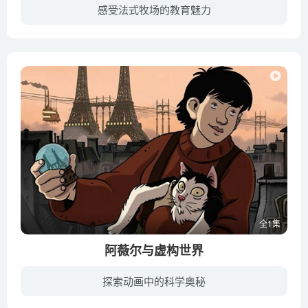
感受法式牧场的教育魅力
当蕾娜遇到了一匹名叫北风的受伤野马后，她下定决心要将其收养并驯服。在她的朋友安杰罗、阿娜依与雨果的帮助下，蕾娜奋力照顾着这匹桀骜不驯的马儿。 《牧场故事》通过四个孩子们，孩子们的马...
全1集
阿薇尔与虚构世界
探索动画中的科学奥秘
20世纪中拿破仑五世统治的另一个法国，科学家70年来不断失踪，飞行、电力甚至电影等伟大发明都成泡影，只有艾菲尔建起了第二座铁塔。煤与蒸气把天空弄得乌烟瘴气，出街要戴防毒面具，大皇宫变大...