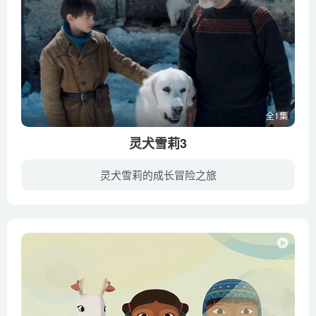
全1集
灵犬雪莉3
灵犬雪莉的成长冒险之旅
贝尔现在是三个狗仔的母亲，塞巴斯蒂安（费利克斯·博叙埃饰）也已经12岁了。塞巴斯蒂安面临了一个新的威胁：自称是贝尔合法拥有者的约瑟夫想要把四只狗夺回去，而塞巴斯蒂安竭尽全力保护他最好...