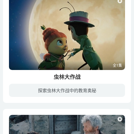
全1集
虫林大作战
探索虫林大作战中的教育奥秘
流浪艺术家蟋蟀阿波罗来到了一个神秘的花园，阿波罗想要获得留在花园的资格，却险些遭到邪恶黄蜂温迪的陷害。有一天，他遇见了美丽蜂后玛格丽特，他们一起唱歌散步，结果土匪飞蛾斯芬克斯带着一...