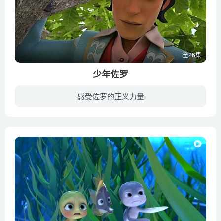
全26集
少年佐罗
感受佐罗的正义力量
本站收录的少年佐罗全部26集,包含国语版26集+英语版26集双版本，英语版为1080P英语发音内置中英文双字幕，国语版为720P国语发音内置中文字幕，每集大小约450M，总大小19G，单集播放时长约22分钟...