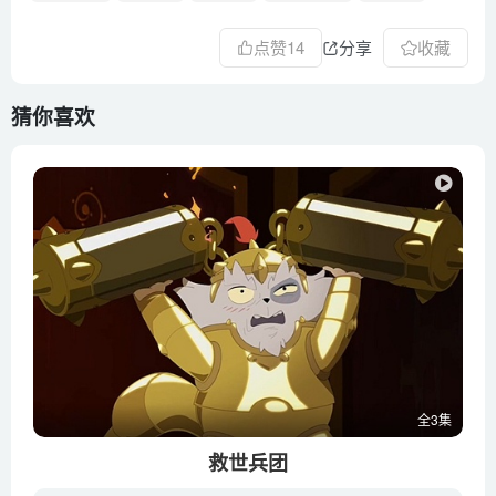
点赞
14
分享
收藏
猜你喜欢
全3集
救世兵团