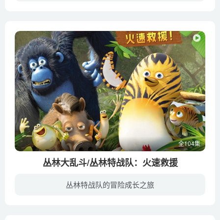
该片以争夺星力之匙、拯救母星为主线，逐步展现变形金刚世界的宏大世界观。五颗风格各异的星球以及各星球上独特的变形金刚都极为吸引眼球，变形金刚的变形形态较以往动画大为丰富。地球的现实风...
全104集
丛林大乱斗/丛林特战队：火速救援
丛林特战队的冒险成长之旅
丛林深处的一个洞穴里住着一群英雄，大家都叫他们“丛林特战队”。擅长功夫的虎纹企鹅莫里斯是当之无愧的领导者，他始终认为自己是一只老虎，并且收养了一条金鱼为儿子。同时，他有着一群善良热...