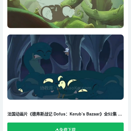
法国动画片《德弗斯战记 Dofus：Kerub’s Bazaar》全52集 中文版52集+英语版52集 720P/MP4/9.19G 百度云网盘下载
免费下载