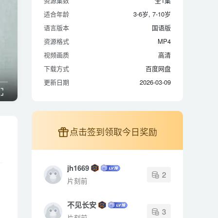
资源集数
全1集
适合年龄
3-6岁, 7-10岁
适合年龄
3-6岁, 7-10岁
语言版本
国语版
语言版本
国语版
资源格式
MP4
资源格式
MP4
视频画质
高清
视频画质
高清
下载方式
百度网盘
下载方式
百度网盘
更新日期
2026-03-09
更新日期
2026-03-09
点击签到领取今日奖励
jh1669
2
片刻前
不见长安
3
片刻前