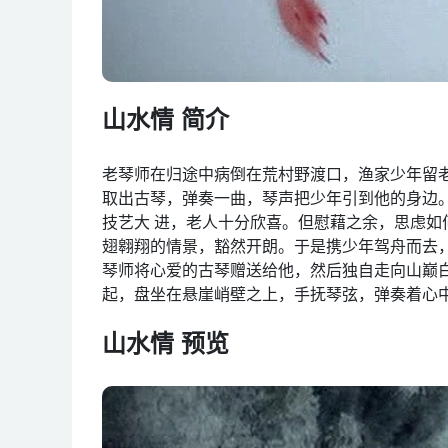
山水情 简介
老琴师在归途中病倒在荒村野渡口，渔家少年留
取出古琴，弹奏一曲，琴声把少年引到他的身边
技艺大 进，老人十分欣喜。但慰藉之余，思虑
翅翱翔的情景，豁然开朗。于是携少年驾舟而去
琴师将心爱的古琴赠送给他，然后独自走向山巅
起，盘坐在悬崖峭壁之上，手抚琴弦，弹奏着心
山水情 预览