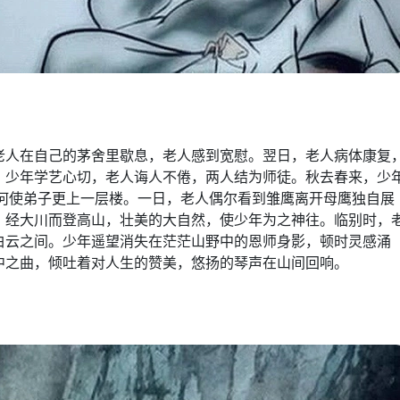
老人在自己的茅舍里歇息，老人感到宽慰。翌日，老人病体康复
。少年学艺心切，老人诲人不倦，两人结为师徒。秋去春来，少
如何使弟子更上一层楼。一日，老人偶尔看到雏鹰离开母鹰独自展
，经大川而登高山，壮美的大自然，使少年为之神往。临别时，
白云之间。少年遥望消失在茫茫山野中的恩师身影，顿时灵感涌
中之曲，倾吐着对人生的赞美，悠扬的琴声在山间回响。