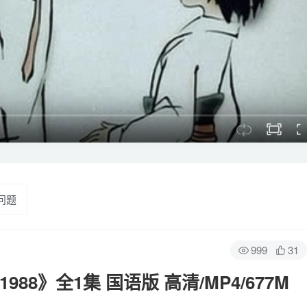
问题
999
31
8》全1集 国语版 高清/MP4/677M