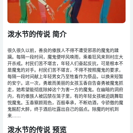
泼水节的传说 简介
很久很久以前，善良的傣族人不得不遭受邪恶的魔鬼的蹂
躏。每隔一段时间，魔鬼便呼风唤雨，乘着狂风来到村庄大
开杀戒。村民们苦不堪言，年轻人们奋起反抗，可是根本不
是魔鬼的对手。村民们苦不堪言，不得不按照魔鬼的要求，
每隔一段时间献上年轻男女乃至牲畜作为祭品，以换来短暂
的安宁。这一次，勇敢而美丽的女孩玉香自告奋勇被魔鬼抓
走，她希望能彻底除掉这个为害一方的魔鬼。在幽暗的洞府
内，有的傣族人被囚禁在笼子里，有的年轻女孩被迫跳舞取
悦魔鬼。玉香察颜观色，百般奉承，不断劝酒，令骄傲的魔
鬼酩酊大醉，终于酒后吐露出自己的弱点。除魔的时机到
来……
泼水节的传说 预览