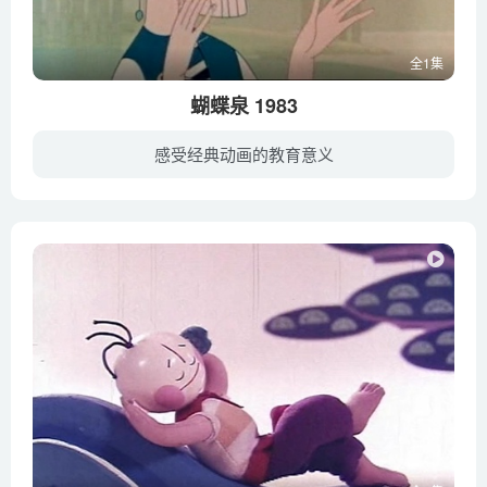
全1集
蝴蝶泉 1983
感受经典动画的教育意义
白族姑娘在竹林里抱起了身上带箭的小鹿，一头凶恶的老鹰紧紧追来。眼看姑娘和小鹿即将被老鹰追上，白族青年催马赶到，踢开了老鹰，救下了姑娘和小鹿。姑娘和青年为小鹿取下箭。他们发现箭上标有...