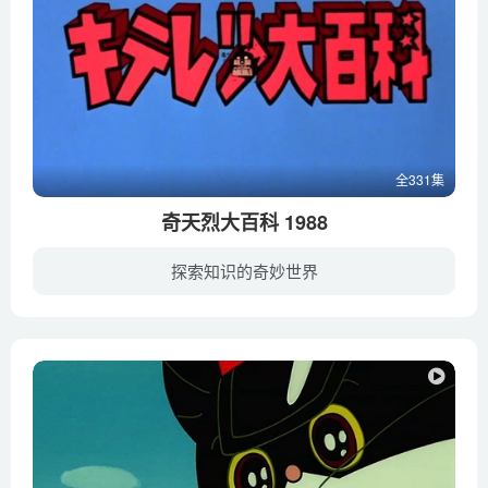
全331集
奇天烈大百科 1988
探索知识的奇妙世界
一位住在日本东京都表野町的小学生木手英一，其发明家祖先奇天烈斋著有一套共四本的《奇天烈大百科》，需用神通镜才能阅读。正好英一跟祖先都喜欢发明，而在某天得到《奇天烈大百科》与神通镜后...