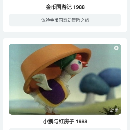
金币国游记 1988
体验金币国奇幻冒险之旅
小杏和小丹是一对好朋友，两人结伴去沙漠旅行，走得又饿又渴之际，他俩又被一阵狂风吹迷了路，好在遇上了羚羊妈妈。天降一场金币雨，羚羊妈妈为保护他俩，受了重伤。得知金币国的龙凤接骨草可以...
全1集
小鹅与红房子 1988