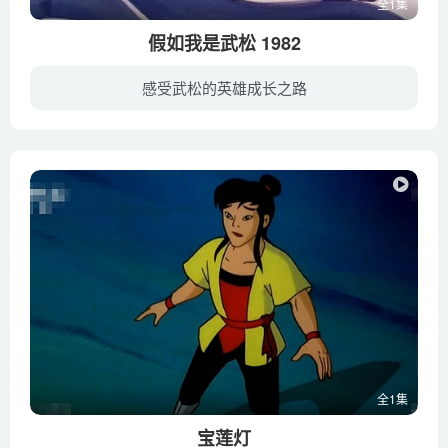
全1集
假如我是武松 1982
感受武松的英雄成长之路
爱说大话的宋武小朋友和妹妹一起看电视时，见电视机里又再讲老掉牙的武松打虎的故事，便颇不以为然地吹牛，“这算啥，要是我是武松，也能打死老虎。”话音刚落，他果然由“宋武”变成了“武松”...
全1集
宝莲灯