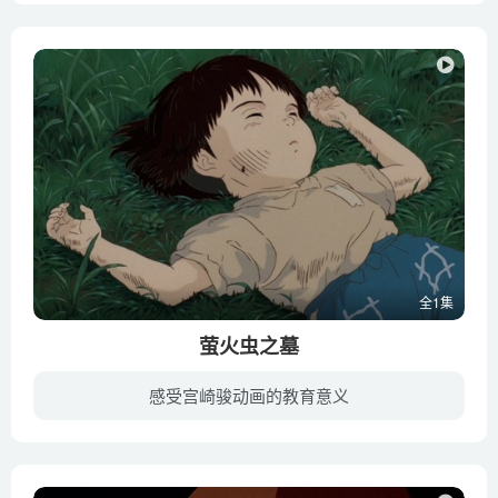
全1集
萤火虫之墓
感受宫崎骏动画的教育意义
美日战争爆发，14岁的清太带着年幼的妹妹到处逃命，当他们到达防空洞的时候，母亲已身受重伤，没过多久便不久人世。两兄妹自此过着相依为命的日子。他们只好投靠了母亲的姐妹，纵使他们把家里所...