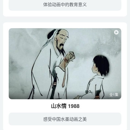
体验动画中的教育意义
鹅女士和姐妹们赶路的途中欲临盆，由于路途遥远，姐妹们只能把她丢下。鹅女士在陌生地产下蛋宝宝去找寻食物，返回时发现她出发前埋在树叶下的蛋宝宝不翼而飞，伤心不已时，她结识松鼠妈妈和小松...
全1集
山水情 1988
感受中国水墨动画之美
老琴师在归途中病倒在荒村野渡口，渔家少年留老人在自己的茅舍里歇息，老人感到宽慰。翌日，老人病体康复，取出古琴，弹奏一曲，琴声把少年引到他的身边。少年学艺心切，老人诲人不倦，两人结为...