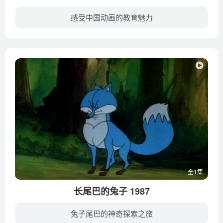
感受中国动画的教育魅力
天神爱上凡人，这原本就是不被允许的事情。但是，天宫中的三圣母（徐帆 配音）却执意爱上了人间的书生刘彦昌。不顾二郎神（姜文 配音）的反对，三圣母带着神器宝莲灯私下凡间与刘彦昌私定终身并...
全1集
长尾巴的兔子 1987
兔子尾巴的神奇探索之旅