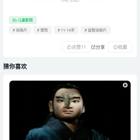
THE END
儿童影院
# 动画片
# 冒险
# 11-14岁
# 益智动画片
点赞
11
分享
收藏
猜你喜欢