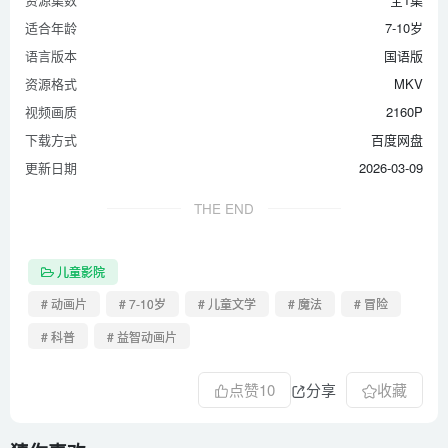
适合年龄
7-10岁
语言版本
国语版
资源格式
MKV
视频画质
2160P
下载方式
百度网盘
更新日期
2026-03-09
THE END
儿童影院
# 动画片
# 7-10岁
# 儿童文学
# 魔法
# 冒险
# 科普
# 益智动画片
点赞
10
分享
收藏