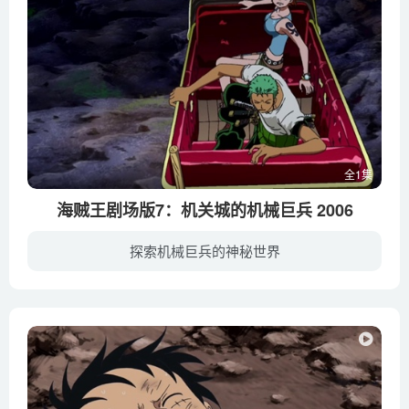
全1集
海贼王剧场版7：机关城的机械巨兵 2006
探索机械巨兵的神秘世界
正是狂风暴雨时节，路飞、娜美、索隆等人登上一艘行将沉没的海盗船，并发现一个巨大的藏宝箱。众人费了九牛二虎之力，终于将箱子带回梅利号。结果发现，箱子里没有任何金银财宝，而是一个长相怪...