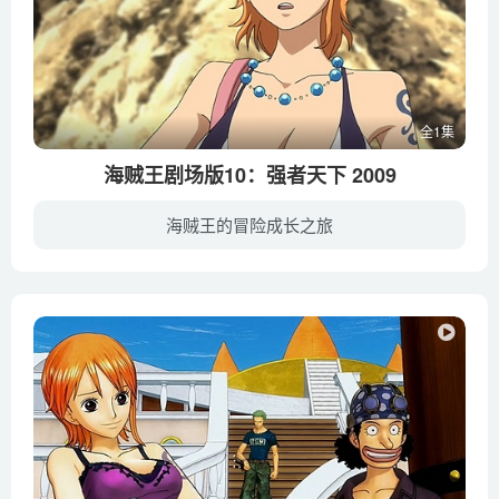
全1集
海贼王剧场版10：强者天下 2009
海贼王的冒险成长之旅
在一个风和日丽的日子，草帽海贼团正悠闲地在海上航行。突然，天空中出现一个漂浮的小岛，娜美及时通知各位规避即将到来的龙卷风，她的能力引起了小岛上海贼的注意。这个海贼首领非同寻常，他名...