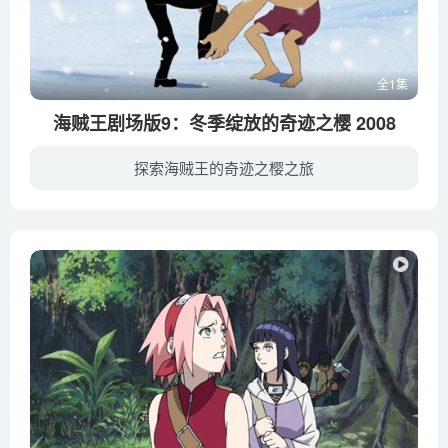
全1集
海贼王剧场版9：冬季绽放的奇迹之樱 2008
探索海贼王的奇迹之樱之旅
阳光明媚，风平浪静，草帽海贼团的诸位正在享受着快乐时光，而就在此时，娜美却突然发起高烧，一病不起。为了治好她的病，众人扬帆来到拥有“常冬之岛”之称的医疗大国磁鼓王国。在当地人的指点...