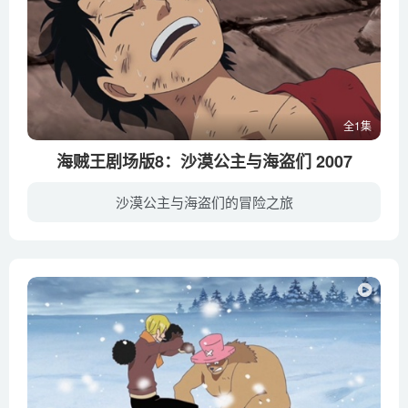
全1集
海贼王剧场版8：沙漠公主与海盗们 2007
沙漠公主与海盗们的冒险之旅
沙漠之国阿拉巴斯坦，虽然当地气候恶劣，但是国王寇布拉爱民如子，为了将国家建设成美丽的绿洲始终和百姓不懈努力。然而就在两年前，奇怪的现象离间了国王和百姓的关系。因为容易引起纷争，世界...