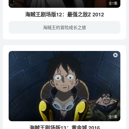
全1集
海贼王剧场版12：最强之敌Z 2012
海贼王的冒险成长之旅
在樱花烂漫的季节里，无忧无虑的草帽海贼团尽情享受快乐时光。途中乔巴救上了一个魁梧健硕的家伙，最引人注目的是他的右腕装配了用海楼石做成的机械手腕，凡是触碰过手腕的人均能力尽失。原来此...
全1集
海贼王剧场版13：黄金城 2016