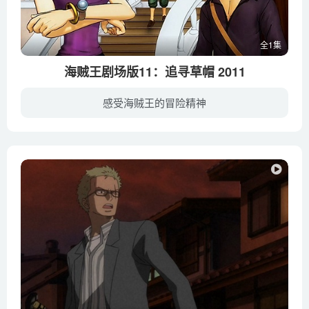
全1集
海贼王剧场版11：追寻草帽 2011
感受海贼王的冒险精神
平静明媚的一天，大海上突然传来路飞（田中真弓 配音）撕心裂肺的哀号，原来在他睡觉的时候，他最最钟爱的那顶草帽竟然不翼而飞。了解到草帽的重要意义，草帽海贼团的伙伴们齐心协力帮他寻找。...