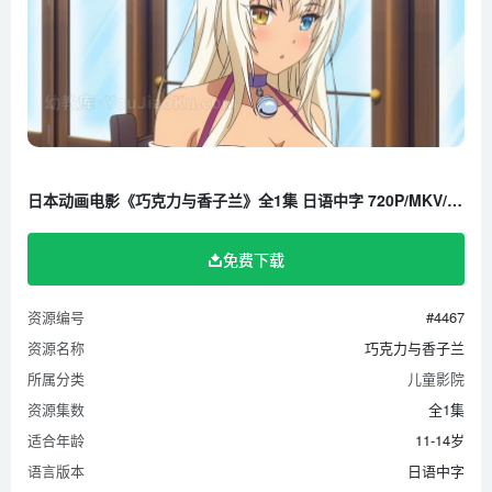
日本动画电影《巧克力与香子兰》全1集 日语中字 720P/MKV/677M 百度云网盘下载
免费下载
资源编号
#4467
资源名称
巧克力与香子兰
所属分类
儿童影院
资源集数
全1集
适合年龄
11-14岁
语言版本
日语中字