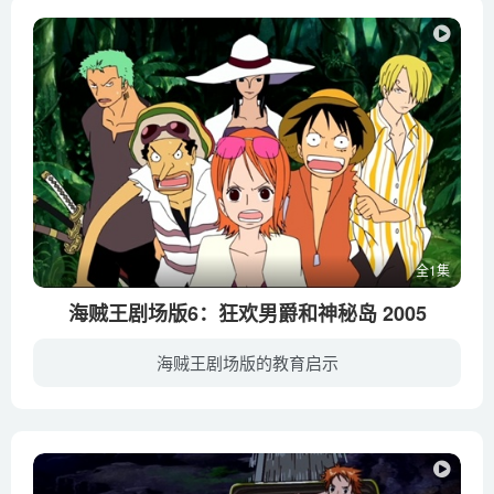
全1集
海贼王剧场版6：狂欢男爵和神秘岛 2005
海贼王剧场版的教育启示
某天，草帽海贼团的诸位拾到一个漂流瓶。根据漂流瓶中的信息，在伟大航路上有一个娱乐至上的狂欢岛，靓女、美酒、佳肴应有尽有，是一个海贼中的海贼最值得去的地方。众人几乎未作过多迟疑，扬帆...