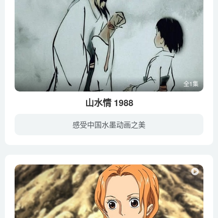
全1集
山水情 1988
感受中国水墨动画之美
老琴师在归途中病倒在荒村野渡口，渔家少年留老人在自己的茅舍里歇息，老人感到宽慰。翌日，老人病体康复，取出古琴，弹奏一曲，琴声把少年引到他的身边。少年学艺心切，老人诲人不倦，两人结为...