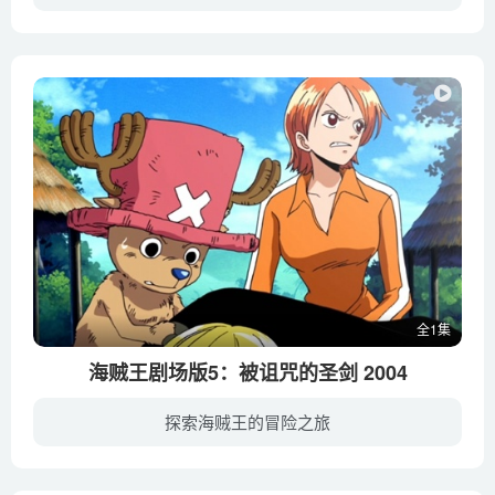
曾经潇洒快活的草帽海贼团，如今因为路飞的大胃口也过上了入不敷出的拮据日子。迫于生计，他们求助于酒吧老板。而老板则指引他们走入一条深不见底的隧道。为了糊口，众人不顾死活向洞穴深处走去...
全1集
海贼王剧场版5：被诅咒的圣剑 2004
探索海贼王的冒险之旅
在美丽的阿斯卡岛上，流传着这样一个传说：数千年前，岛民极为害怕红色满月的出现。为了消除恐慌，神赐予岛上的国王盾牌和七星剑，然而当七星剑和红色满月同时出现时，黑暗便会支配整个大地。 ...