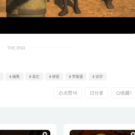
THE END
# 搞笑
# 其它
# 拼音
# 学英语
# 识字
点赞
16
分享
收藏
1