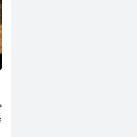
幸
怪
日