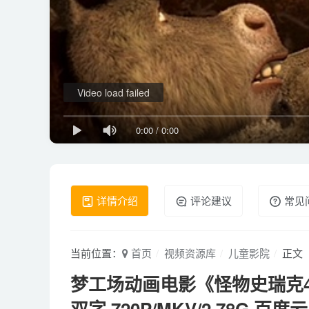
Video load failed
0:00
/
0:00
详情介绍
评论建议
常见
当前位置：
首页
视频资源库
儿童影院
正文
梦工场动画电影《怪物史瑞克4 S
双字 720P/MKV/2.78G 百