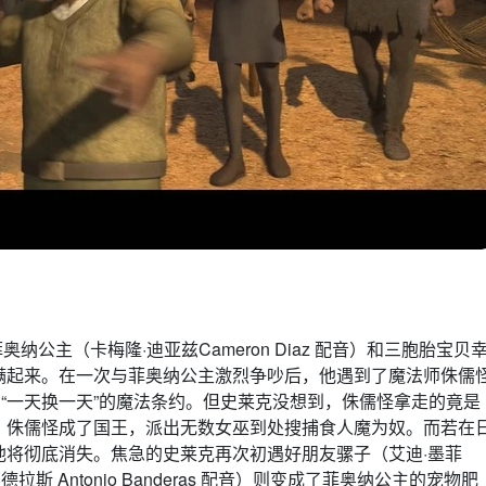
菲奥纳公主（卡梅隆·迪亚兹Cameron Diaz 配音）和三胞胎宝贝
满起来。在一次与菲奥纳公主激烈争吵后，他遇到了魔法师侏儒
其签订了“一天换一天”的魔法条约。但史莱克没想到，侏儒怪拿走的竟是
，侏儒怪成了国王，派出无数女巫到处搜捕食人魔为奴。而若在
他将彻底消失。焦急的史莱克再次初遇好朋友骡子（艾迪·墨菲
德拉斯 Antonio Banderas 配音）则变成了菲奥纳公主的宠物肥