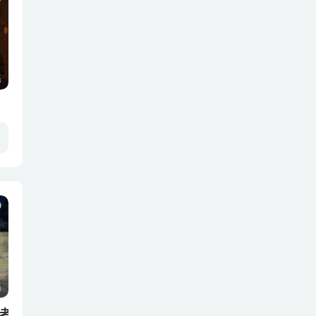
集
费奥娜的父亲，变成青蛙的“遥远王国”国王病重，史莱克和费奥娜不得不放弃自由，继承王国。 对...
集
索罗亚克 2010