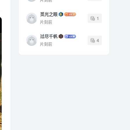
觅光之眼
1
片刻前
过尽千帆
4
片刻前