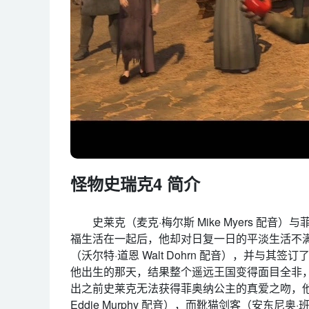
怪物史瑞克4 简介
史莱克（麦克·梅尔斯 Mike Myers 配音）与
福生活在一起后，他却对日复一日的平淡生活不
（沃尔特·道恩 Walt Dohrn 配音），并与
他出生的那天，结果整个遥远王国变得面目全非
出之前史莱克无法获得菲奥纳公主的真爱之吻，
Eddie Murphy 配音），而靴猫剑客（安东尼奥·班