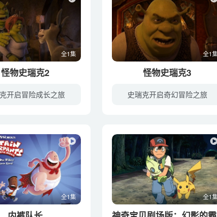
全1集
全1
怪物史瑞克2
怪物史瑞克3
克开启冒险成长之旅
史瑞克开启奇幻冒险之旅
延续了第一部的风格，继续对经典童话进行善意的颠覆。 史莱克和费奥娜公主度完浪漫的蜜月后，回到沼泽地。受费奥娜的父母哈沃尔德国王和莉莲王后的邀请，怪物夫妻带着他们的驴子，浩浩荡荡赶往...
怪物王子和恐龙公主的故事在继续。 史莱克原以为可以和费奥娜在沼泽地过上自由散漫的生活，谁知道
全1集
全1
内裤队长
神奇宝贝剧场版：幻影的霸者