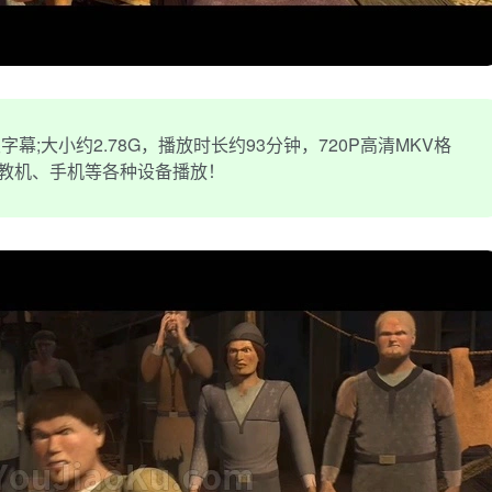
;大小约2.78G，播放时长约93分钟，720P高清MKV格
早教机、手机等各种设备播放！