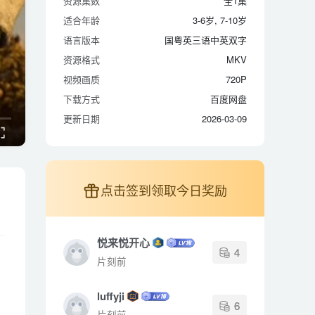
资源集数
全1集
适合年龄
3-6岁, 7-10岁
适合年龄
3-6岁, 7-10岁
语言版本
国粤英三语中英双字
语言版本
国粤英三语中英双字
资源格式
MKV
资源格式
MKV
视频画质
720P
视频画质
720P
下载方式
百度网盘
下载方式
百度网盘
更新日期
2026-03-09
更新日期
2026-03-09
点击签到领取今日奖励
悦来悦开心
4
片刻前
luffyji
6
片刻前