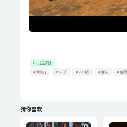
儿童影院
# 动画片
# 3-6岁
# 7-10岁
# 魔法
# 冒险
猜你喜欢