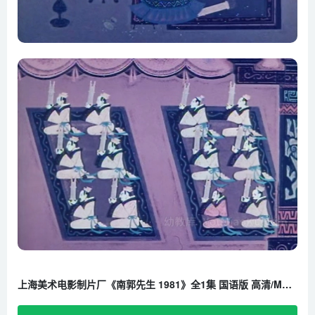
上海美术电影制片厂《南郭先生 1981》全1集 国语版 高清/MKV/219M 百度云网盘下载