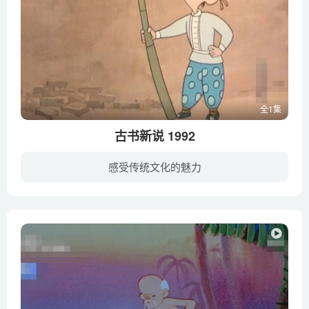
全1集
古书新说 1992
感受传统文化的魅力
根据蔡志忠漫画改编 由四个小故事组成： 1、“眼之所见”。财迷心窍的汉子，白日抢金而忘乎所以。 2、“心中的贼”。疑心邻人孩子偷自己的斧子，却是主观意断。 3、“幸与不幸”。两个杂技艺人...