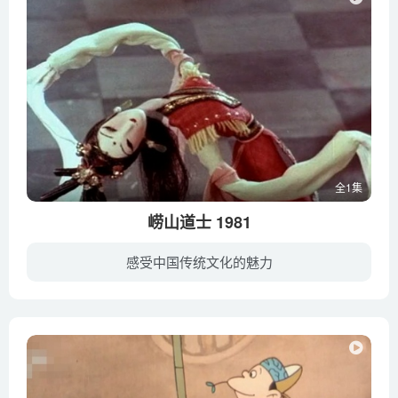
全1集
崂山道士 1981
感受中国传统文化的魅力
痴迷于《神仙传》一书的穷书生王七一心想过“驾鹤升天、点石成金”的神仙日子，娘子规劝时，他方抓起《诗经》佯装认真阅读状，娘子一转身，他又抓起《神仙传》进入梦境。