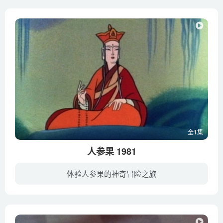
全1集
人参果 1981
体验人参果的神奇冒险之旅
话说唐僧师徒四人逶迤来到万寿山五庄观，是时观主镇元子赴元始天尊处听道闻法，已预先嘱咐徒儿清风和明月用人参果款待东土高僧。这人参果是人间罕见的珍馐美味，吃上一口便可延年益寿，长生不老...