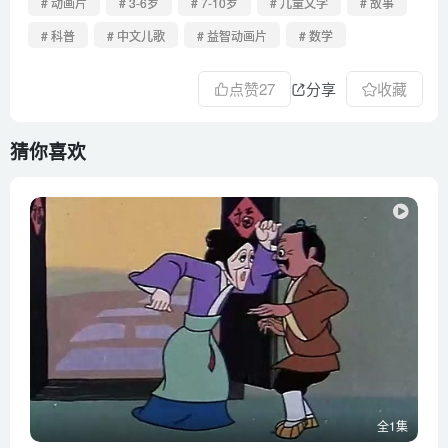
# 动画片
# 3-6岁
# 7-10岁
# 儿童文学
# 故事
# 科普
# 中文儿歌
# 益智动画片
# 数学
点赞
27
分享
收藏
猜你喜欢
全1集