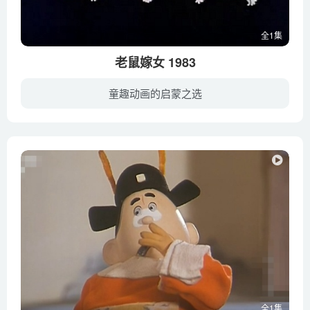
全1集
老鼠嫁女 1983
童趣动画的启蒙之选
男大当婚，女大当嫁，人是如此，老鼠也不例外。中国民间传说，正月初七是“鼠娶亲”的日子。一只小灰鼠看到了自己心爱的姑娘，想把她娶过门，女方家人看到他一身破烂的，急急撵走他。于是小灰鼠...
全1集