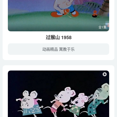
全1集
过猴山 1958
动画精品 寓教于乐
炎热的夏天，火辣辣的太阳烤着大地。翠绿的山坡上，茂密的树林中，一群猴子跳来荡去，正玩得开心。一位老爷爷正吃力地从山下走了上来。他头戴草帽，肩上还背着一摞草帽，胸前挂着两个酒葫芦。随...