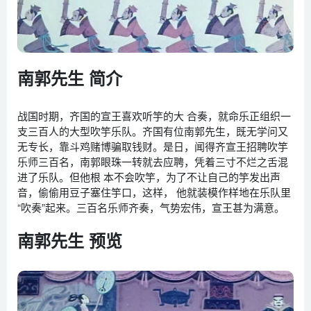
南郭先生 简介
战国时期，齐国的宣王喜欢听竽的大 合奏，就命乐正组织一
支三百人的大型吹竽乐队。齐国有位南郭先生，既无学问又
无专长，靠斗鸡赌博骗取钱财。是日，闻得齐宣王招聘吹竽
乐师三百名，南郭眼珠一转就去应聘，凭着三寸不烂之舌混
进了乐队。但他根 本不会吹竽，为了不让自己的竽发出声
音，偷偷用豆子塞住竽口，这样， 他就装模作样地在乐队里
“吹奏”起来。三百名乐师齐奏，气势宏伟，宣王甚为满意。
南郭先生 预览