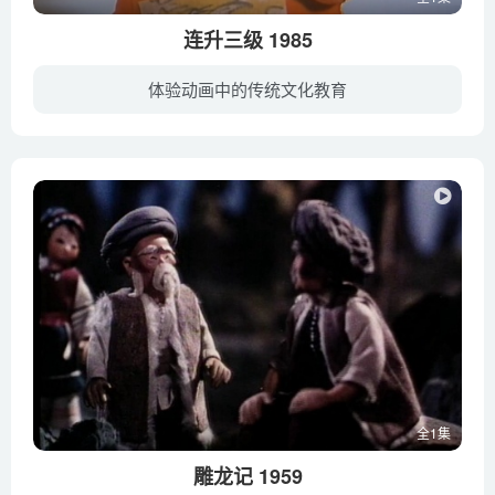
连升三级 1985
体验动画中的传统文化教育
某富少放荡形骸不学无术，看上娴熟端庄的某民女后，妄图与之结为夫妻，民女不堪其烦，相告若能高中状元，就会下嫁。两人对话被算命先生听到，为骗取几两银子，算命先生奉承富少赴京赶考定能高中...
全1集
雕龙记 1959