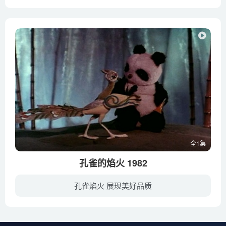
少年水手看到一头小海豚伏在离世的母亲身边哭泣时，跟着难过起来，他决定给小海豚温暖。小海豚认生先是不敢靠近他，但慢慢和他成了朋友。随后，他们跳入了大海深处，恣意畅游了一番。 少年水手...
全1集
孔雀的焰火 1982
孔雀焰火 展现美好品质
在青翠的森林中，有一位孔雀仙子，他的法力非常 大，只要一展开尾巴便可以遮住半个太阳。孔雀们都想拜他 做师父，但孔雀仙子只收一个徒弟，孔雀们都争起来，只 有一只没有尾巴的小孔雀，什么也...