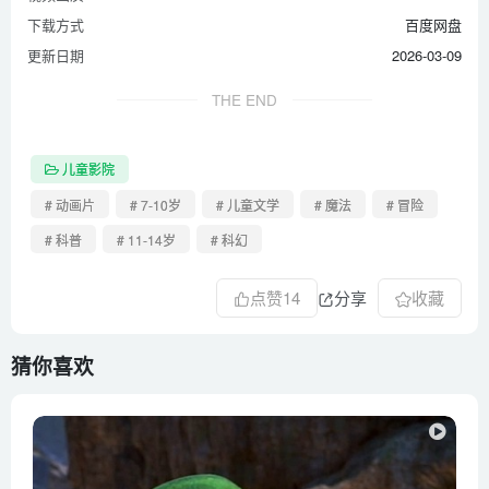
下载方式
百度网盘
更新日期
2026-03-09
THE END
儿童影院
# 动画片
# 7-10岁
# 儿童文学
# 魔法
# 冒险
# 科普
# 11-14岁
# 科幻
点赞
14
分享
收藏
猜你喜欢