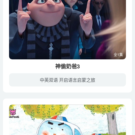
全1集
神偷奶爸3
中英双语 开启语言启蒙之旅
《神偷奶爸3》将延续前两部的温馨、搞笑风格，聚焦格鲁和露西的婚后生活，继续讲述格鲁和三个女儿的爆笑故事。“恶棍”奶爸格鲁将会如何对付大反派巴萨扎·布莱德，调皮可爱的小黄人们又会如何...