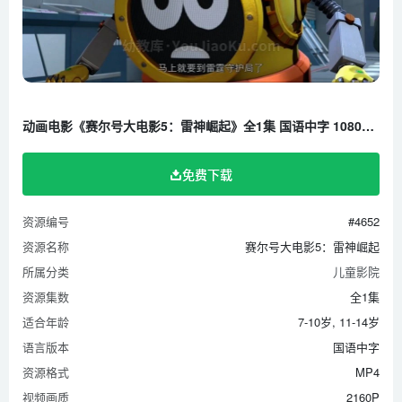
动画电影《赛尔号大电影5：雷神崛起》全1集 国语中字 1080P/MP4/1.60G 百度云网盘下载
免费下载
资源编号
#4652
资源名称
赛尔号大电影5：雷神崛起
所属分类
儿童影院
资源集数
全1集
适合年龄
7-10岁, 11-14岁
语言版本
国语中字
资源格式
MP4
视频画质
2160P