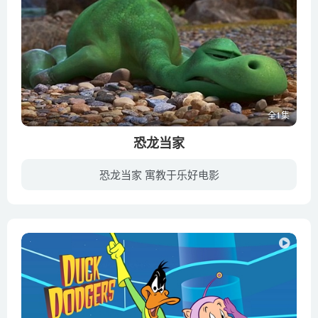
全1集
恐龙当家
恐龙当家 寓教于乐好电影
6500万年前，一颗小行星与地球擦肩而过，称霸这个世界的恐龙懵懵懂懂地逃过了灭顶之灾。之后又过了数百万年，恐龙的智力得到进化，它们学会种植、畜牧、建筑，并且拥有属于自己的语言和家庭。某...