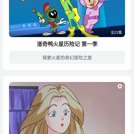
全23集
道奇鸭火星历险记 第一季
探索火星的奇幻冒险之旅
《道奇鸭火星历险记 Duck Dodgers》是根据华纳兄弟1953年的动画短片《道奇鸭在24½世纪》改编而成，于2003年到2005年在美国卡通频道Cartoon Network首播，是一部经典且想象力无限的少儿动画，获...