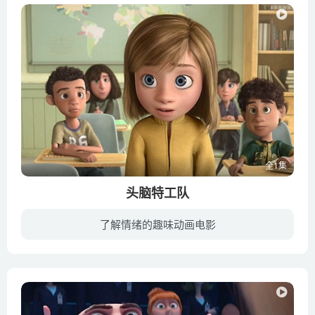
全1集
头脑特工队
了解情绪的趣味动画电影
《头脑特工队》是由迪士尼电影工作室、皮克斯动画工作室联合出品的3D动画电影，该片讲述了小女孩莱莉因为爸爸的工作变动而搬到旧金山，她的生活被这五种情绪所掌控。 尽展脑内情绪的缤纷世界 。...