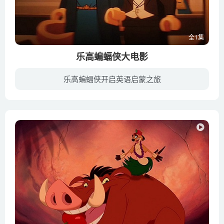
全1集
乐高蝙蝠侠大电影
乐高蝙蝠侠开启英语启蒙之旅
罪恶丛生的哥谭市，疯狂的小丑（扎克·加利凡纳基斯 Zach Galifianakis 配音）带领恶棍军团展开新一波的犯罪活动。对他来说，犯罪以及引来宿敌蝙蝠侠（威尔·阿奈特 Will Arnett 配音）是无比快...