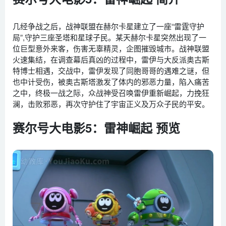
几经争战之后，战神联盟在赫尔卡星建立了一座“雷霆守护
局”,守护三座圣塔和星球子民。某天赫尔卡星突然出现了一
位巨型意外来客，伤害无辜精灵，企图摧毁城市。战神联盟
火速集结，在调查幕后真凶的过程中，雷伊与大反派奥古斯
特博士相遇，交战中，雷伊发现了同胞哥哥的遇难之谜，但
也中计受伤，被奥古斯塔激发了体内的邪恶力量，陷入痛苦
之中，终极一战之际，众战神受召唤雷伊重新崛起，力挽狂
澜，击败邪恶，再次守护住了宇宙正义及万众子民的平安。
赛尔号大电影5：雷神崛起 预览