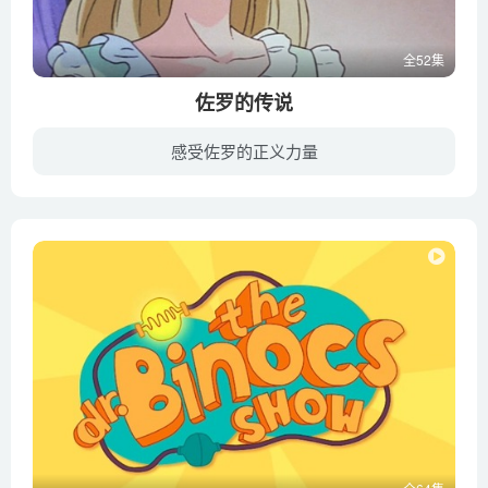
全52集
佐罗的传说
感受佐罗的正义力量
少年迪亚哥出生在美国的加州，是贝卡家的公子，父亲是一位农场主，家中很富有。迪亚哥的母亲很早就去世了，父亲一直没有再娶，女佣玛丽亚全心全意地照顾这个家庭，使迪亚哥依然健康成长。一天晚...