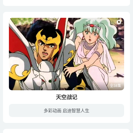
《探险时光》又名《探险活宝》（Adventure Time）是一部美国电视动画，动画基于尼克国际儿童频道的实验动画系列 Random! Cartoons 所制作的短片，后赢得了2009年安妮奖的最佳动画短片，在短片于...
全38集
天空战记
多彩动画 启迪智慧人生
平成元年四月，辽西中学学生日高一平与对手（同时也是其好友）黑木凯争夺日本武道大赛冠军。比赛正进行到白热化之时，二人被一阵白光包围，同时消失。待一平醒来，发现自己来到一片完全陌生的世...