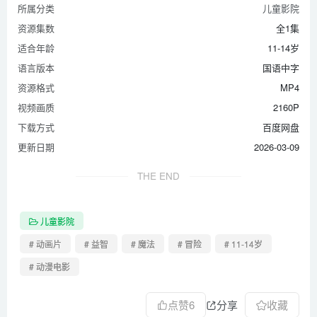
所属分类
儿童影院
资源集数
全1集
适合年龄
11-14岁
语言版本
国语中字
资源格式
MP4
视频画质
2160P
下载方式
百度网盘
更新日期
2026-03-09
THE END
儿童影院
# 动画片
# 益智
# 魔法
# 冒险
# 11-14岁
# 动漫电影
点赞
6
分享
收藏