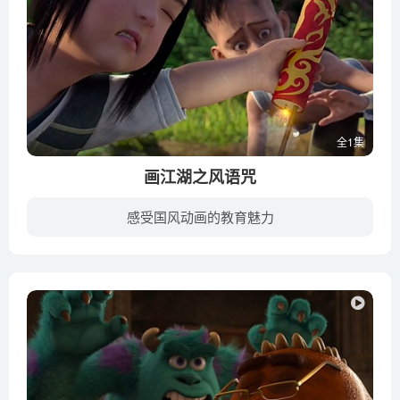
全1集
画江湖之风语咒
感受国风动画的教育魅力
《风语咒》是画江湖系列首部电影，由华青传奇（北京）文化传媒有限公司、北京若森数字科技有限公司等联合出品。该片由刘阔执导，陶虹担任出品人，路知行、阎萌萌、边江、褚珺、山新等参与配音，...