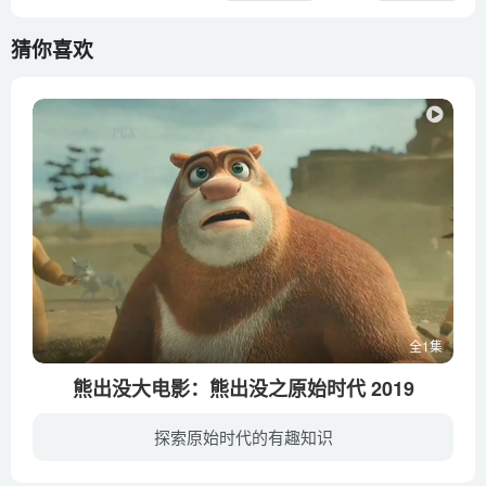
猜你喜欢
全1集
熊出没大电影：熊出没之原始时代 2019
探索原始时代的有趣知识
熊大熊二光头强意外穿越回恢宏的石器时代，在原始部落与猛犸象、剑齿虎等一众奇特 生物开启了眼界大开的奇幻之旅！原始时代瑰丽非常却又危机四伏，熊强三人组与一只可爱 狼女一路相伴，笑料百出...