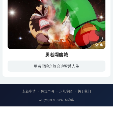
全1集
勇者闯魔城
勇者冒险之旅启迪智慧人生
故事讲述天庭三位小神仙，小智、小仁、小勇通过参加天庭举办的《勇气去哪儿》大型真仙现场直播节目，锻炼了三小仙的勇气，增强了相互友情，也使他们感悟到合作精神的重要性及对生命的热爱。
友链申请
免责声明
少儿专区
关于我们
Copyright © 2026 ·
幼教库