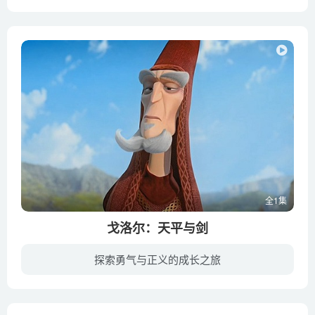
霍贾是个梦想家。他想体验世界，但他的父亲坚持他呆在家里，接管了这家的裁缝店。幸运的是，霍贾遇到了旧地毯商埃尔·法扎，他给了他一块飞毯。作为交换，他必须把老人的小孙女戴蒙德带回普约特...
全1集
戈洛尔：天平与剑
探索勇气与正义的成长之旅
中世纪王国加比罗尼亚从骑士与龙的国度演变成了当代式的律师与官僚主义统治的社会，但是一名叫做戈洛尔的年轻人，带着几分理想主义和愚笨，依旧追求着他成为一名骑士的梦想。尽管付出很多努力，...