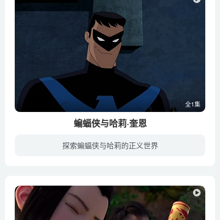
全1集
蝙蝠侠与哈莉·奎恩
探索蝙蝠侠与哈莉的正义世界
《蝙蝠侠与哈莉·奎恩》有点像非主流蝙蝠侠电影，画风简练而诡异。蝙蝠侠和夜翼也不再如无敌般的存在，可以说全程都有小丑女的，神经兮兮又话唠的小丑女很出戏，积极参与和大力协同，否则最后能...