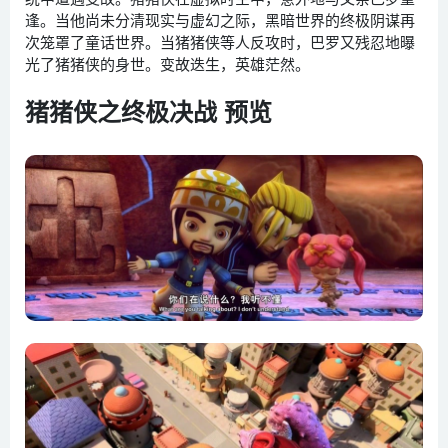
逢。当他尚未分清现实与虚幻之际，黑暗世界的终极阴谋再
次笼罩了童话世界。当猪猪侠等人反攻时，巴罗又残忍地曝
光了猪猪侠的身世。变故迭生，英雄茫然。
猪猪侠之终极决战 预览