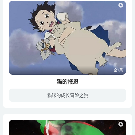
全1集
猫的报恩
猫咪的成长冒险之旅
吉冈春（池胁千鹤 配音）是一个普普通通同时又有些迷糊的女高中生，某天放学的路上，她偶然救下了一只险些丧生车轮之下的小猫，谁曾想小猫竟然直立起来以人类的方式对女孩表示感谢。小春更想不...