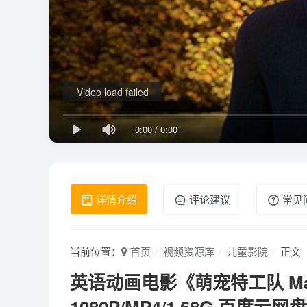
Video load failed
0:00
/
0:00
详情介绍
评论建议
常见
当前位置：
首页
视频资源库
儿童影院
正文
英语动画电影《萌宠特工队 Marn
1080P/MP4/1.68G 百度云