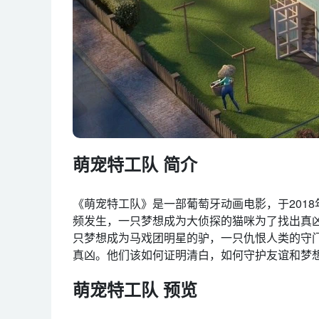
萌宠特工队 简介
《萌宠特工队》是一部葡萄牙动画电影，于2018
频发生，一只梦想成为大侦探的猫咪为了找出真
只梦想成为马戏团明星的驴，一只仇恨人类的守
真凶。他们该如何证明清白，如何守护友谊和梦
萌宠特工队 预览