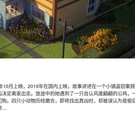
年10月上映，2019年在国内上映，故事讲述在一个小镇盗窃案频
凶决定离家出走。旅途中的她遇到了一只自认风度翩翩的公鸡，
门狗。四只小动物历经磨合，即将找出真凶时，却被误认为是偷
想…