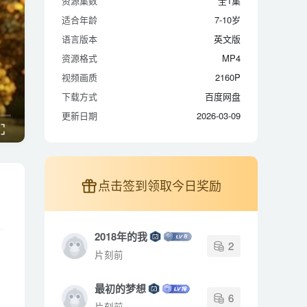
资源集数
资源集数
全1集
全1集
适合年龄
适合年龄
7-10岁
7-10岁
语言版本
语言版本
英文版
英文版
资源格式
资源格式
MP4
MP4
视频画质
视频画质
2160P
2160P
下载方式
下载方式
百度网盘
百度网盘
更新日期
更新日期
2026-03-09
2026-03-09
点击签到领取今日奖励
2018年的我
2
片刻前
最初的梦想
6
片刻前