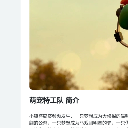
萌宠特工队 简介
小镇盗窃案频频发生，一只梦想成为大侦探的猫
翩的公鸡，一只梦想成为马戏团明星的驴，一只