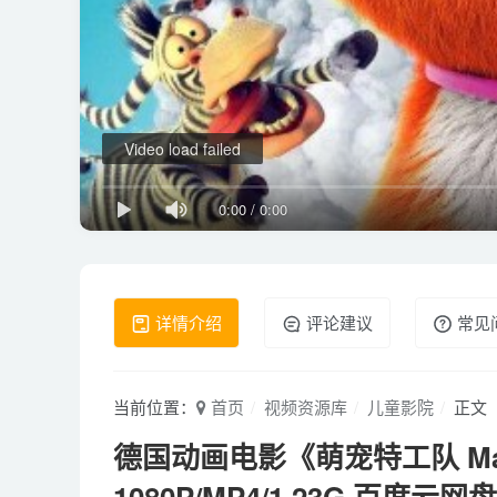
Video load failed
0:00
/
0:00
详情介绍
评论建议
常见
当前位置：
首页
视频资源库
儿童影院
正文
德国动画电影《萌宠特工队 Marn
1080P/MP4/1.23G 百度云