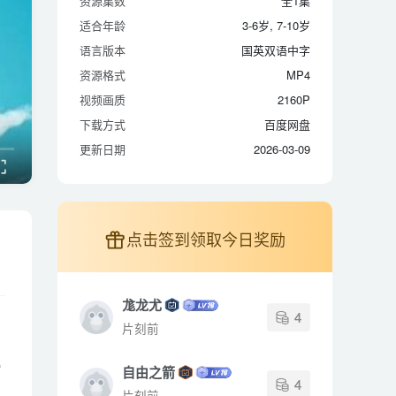
资源集数
全1集
适合年龄
3-6岁, 7-10岁
适合年龄
3-6岁, 7-10岁
语言版本
国英双语中字
语言版本
国英双语中字
资源格式
MP4
资源格式
MP4
视频画质
2160P
视频画质
2160P
下载方式
百度网盘
下载方式
百度网盘
更新日期
2026-03-09
更新日期
2026-03-09
点击签到领取今日奖励
尨龙尤
4
片刻前
字
自由之箭
4
片刻前