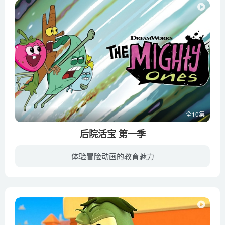
全10集
后院活宝 第一季
体验冒险动画的教育魅力
《后院活宝 The Mighty Ones》是梦工厂出品的儿童喜剧动画片，于2020年播出。在每个院子里都存在着一个平时不为人知的完整世界，一群小动物–一颗卵石、一颗草莓、一根树枝和一片树叶，好朋友的...