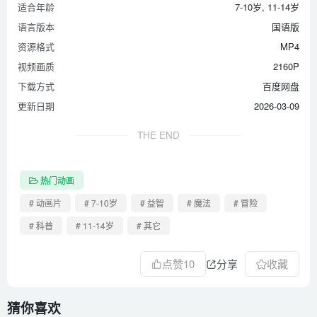
适合年龄
7-10岁, 11-14岁
语言版本
国语版
资源格式
MP4
视频画质
2160P
下载方式
百度网盘
更新日期
2026-03-09
THE END
热门动画
# 动画片
# 7-10岁
# 益智
# 魔法
# 冒险
# 科普
# 11-14岁
# 其它
点赞
10
分享
收藏
猜你喜欢