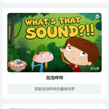
每一集有五个字符的演示开始，大尺寸的所有动物，它选择了一个谁利用职务是“出手”的一种过山车给推，然后开始图案像编码轨道，类似于在拼图杂志中找到的轨道。每个数字都有一个气球，当角色吃...
全52集
泡泡哔哔
探索泡泡哔哔的趣味世界
主角哔哔（Bip）是一个冒险类电子游戏中的角色，每天重复着无聊的游戏和无尽的战斗，这使他对生活逐渐失去了兴趣，所以他决定从游戏屏幕中逃离出来，于是在现实世界中，他结识了一帮孩子，他们...