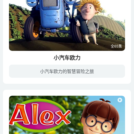
全65集
小汽车欧力
小汽车欧力的智慧冒险之旅
主角欧力是一个精力充沛，乐于助人的白色小火车。欧力和主人斯坦，工程车巴萨，拖拉机加斯罗，消防车罗斯特和汉堡车贝茜一起住在快乐的波波镇。每一天，他们都兴高采烈的穿梭在波波镇的大街小巷...