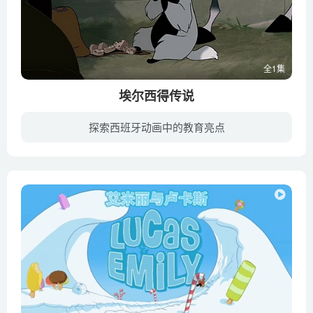
全1集
埃尔西得传说
探索西班牙动画中的教育亮点
卢利哥•狄亚斯是那种命中注定要成为宜英雄的人：单身、长相迷人、善解风情、还忠诚骁勇。他出生高贵，是卡斯提尔一门贵族世家（Castile，古代西班牙北部的王国）的儿子，被国王费尔南多视为己...