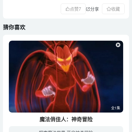
点赞
7
分享
收藏
猜你喜欢
全1集
魔法俏佳人：神奇冒险