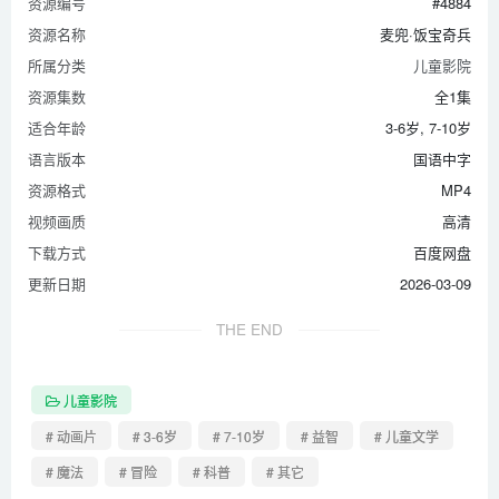
资源编号
#4884
资源名称
麦兜·饭宝奇兵
所属分类
儿童影院
资源集数
全1集
适合年龄
3-6岁, 7-10岁
语言版本
国语中字
资源格式
MP4
视频画质
高清
下载方式
百度网盘
更新日期
2026-03-09
THE END
儿童影院
# 动画片
# 3-6岁
# 7-10岁
# 益智
# 儿童文学
# 魔法
# 冒险
# 科普
# 其它