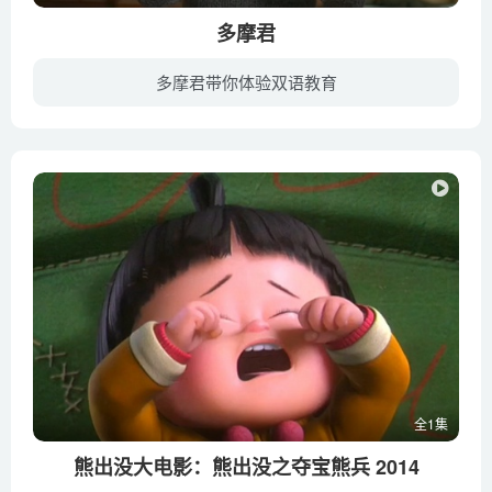
多摩君
多摩君带你体验双语教育
有一天雪地大草原里，莫名其妙多出一颗蛋，这颗蛋不安份地咕拉咕拉的动来动去，一个不小心就滚出了兔子爷爷的洞穴哩，本来兔子爷爷和蝙蝠母子正专注的看电视，突如其来的巨大声响，吓得兔子爷爷...
全1集
熊出没大电影：熊出没之夺宝熊兵 2014