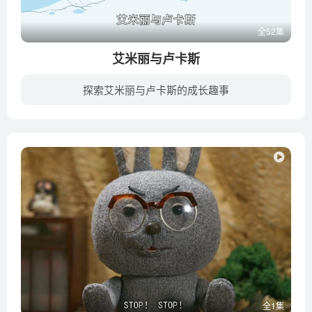
全52集
艾米丽与卢卡斯
探索艾米丽与卢卡斯的成长趣事
艾米丽4岁，卢卡斯5岁。他们个性迥异，但又亲密无间。艾米丽性格相对安静，很有想法，有时候又有点淘气，喜欢搞恶作剧。她喜欢抱抱，非常惹人喜爱。卢卡斯是一个非常活泼的小男孩，精力旺盛，充...
全1集