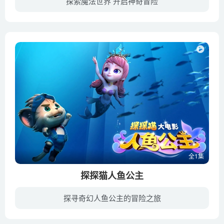
探索魔法世界 开启神奇冒险
魔法俏佳人系列共推出了三部3D动画电影，魔法俏佳人：神奇冒险 Winx Club 3D:Magical Adventure 是第二部，在2009年第四季播完后推出，用来衔接第四季与第五季的内容。可说是第一套以3D动画技术...
全1集
探探猫人鱼公主
探寻奇幻人鱼公主的冒险之旅
《探探猫人鱼公主》是一部儿童动画电影，于2021年播出。神秘的人鱼族和深海族传说，一直是欢乐村村民最喜欢的茶余饭后小故事，直到有一天探探猫意外遇到从海底逃离上岸的美人鱼公主，这个传说变...