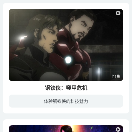
全1集
钢铁侠：噬甲危机
体验钢铁侠的科技魅力
斯塔克公司最新研制的天幕卫星“霍华德”即将升空，它超强的监视功能饱受争议。而托尼·斯塔克则饶有兴致地与战争机器詹姆士·罗德穿着各自的铠甲进行连番惊险刺激的较量。就在此时，号称“突击...